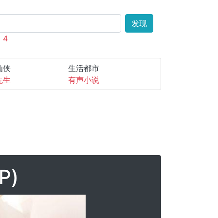
发现
出
4
仙侠
生活都市
先生
有声小说
P)