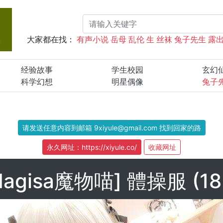
大家都在找：
有声小说
岳母
乱伦
生
丝袜
兔子先生
露
经验故事
学生校园
玄幻
科学幻想
明星偶像
兔子
请发送任意内容到邮箱 9xiyule@gmail.com 找到回家的路
永久网址：https://xiyule.co/
收藏网址
Nagisa魔物喵] 體操服 (18