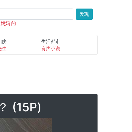
发现
妈妈
的
仙侠
生活都市
先生
有声小说
 (15P)