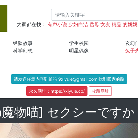
大家都在找：
有声小说
少妇白洁
岳母
女友
精品
的妈妈
经验故事
学生校园
玄幻
科学幻想
明星偶像
兔子
请发送任意内容到邮箱 9xiyule@gmail.com 找到回家的路
永久网址：https://xiyule.co/
收藏网址
sa魔物喵] セクシーですか？