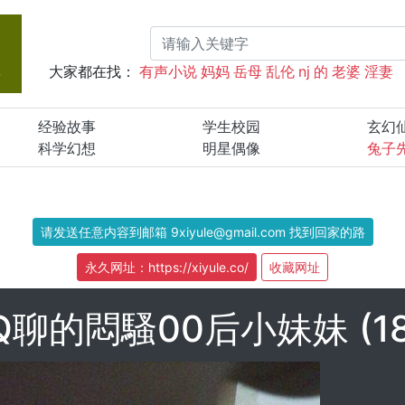
大家都在找：
有声小说
妈妈
岳母
乱伦
nj
的
老婆
淫妻
经验故事
学生校园
玄幻
科学幻想
明星偶像
兔子
请发送任意内容到邮箱 9xiyule@gmail.com 找到回家的路
永久网址：https://xiyule.co/
收藏网址
Q聊的悶騷00后小妹妹 (18