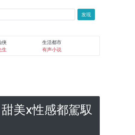
发现
仙侠
生活都市
先生
有声小说
甜美x性感都駕馭