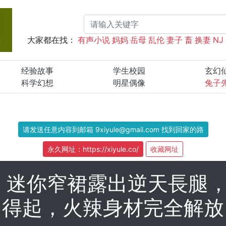
大家都在找：
有声小说
妈妈
岳母
乱伦
妻子
畜
换妻
NJ
经验故事
学生校园
玄幻
科学幻想
明星偶像
兔子
请发送任意内容到邮箱 9xiyule@gmail.com 找到回家的路
永久网址：https://xiyule.co/
收藏网址
」迷你窄裙露出逆天長腿，
得起，火辣身材完全解放