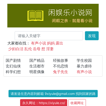
发现
大家都在找：
有声小说
妈妈
露出
少妇白洁
乱伦
岳母
想
淫妻
国产剧情
国产精品
经验故事
学生校园
玄幻仙侠
生活都市
不伦恋情
暴力虐待
科学幻想
明星偶像
兔子先生
有声小说
请发送任意内容到邮箱 9xiyule@gmail.com 找到回家的路
永久网址：https://xiyule.co/
收藏网址