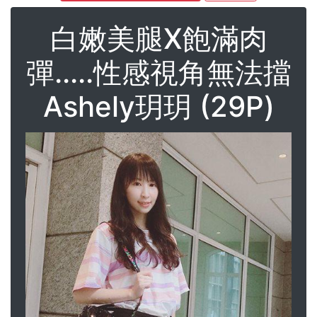
白嫩美腿X飽滿肉
彈.....性感視角無法擋
Ashely玥玥 (29P)