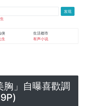
发现
先生
仙侠
生活都市
先生
有声小说
R美胸」自曝喜歡調
9P)