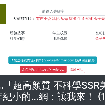
大家都在找：
有声小说
乱伦
岳母
露出
生
4
丝袜
兔子
经验故事
学生校园
玄幻
科学幻想
明星偶像
兔子
请发送任意内容到邮箱 9xiyule@gmail.com 找到回家的路
永久网址：https://xiyule.co/
收藏网址
..「超高顏質 不科學SS
紀小的...網：讓我來！ (1