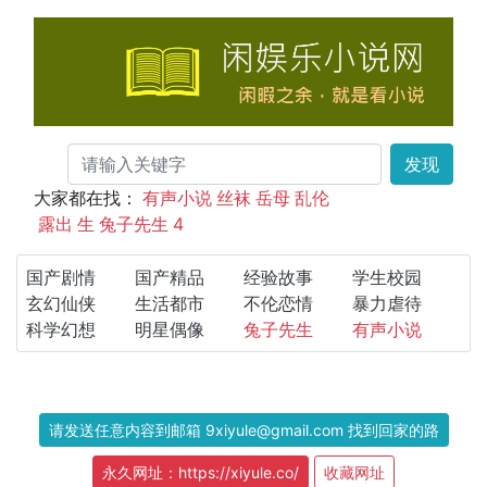
发现
大家都在找：
有声小说
丝袜
岳母
乱伦
露出
生
兔子先生
4
国产剧情
国产精品
经验故事
学生校园
玄幻仙侠
生活都市
不伦恋情
暴力虐待
科学幻想
明星偶像
兔子先生
有声小说
请发送任意内容到邮箱 9xiyule@gmail.com 找到回家的路
永久网址：https://xiyule.co/
收藏网址