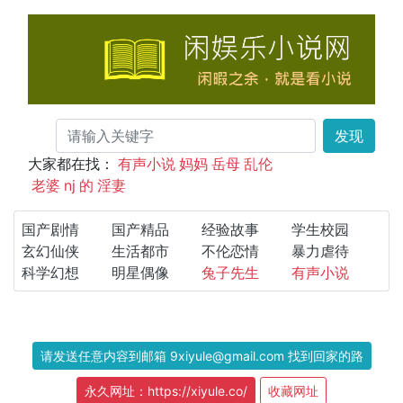
发现
大家都在找：
有声小说
妈妈
岳母
乱伦
老婆
nj
的
淫妻
国产剧情
国产精品
经验故事
学生校园
玄幻仙侠
生活都市
不伦恋情
暴力虐待
科学幻想
明星偶像
兔子先生
有声小说
请发送任意内容到邮箱 9xiyule@gmail.com 找到回家的路
永久网址：https://xiyule.co/
收藏网址