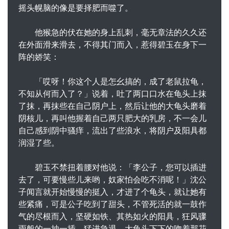
摇头幌脑的像是要择肥而噬了。
他猴急的伏在她的身上乱刺，毫无章法的久久还
在外面滑来滑去，不得其门而入，惹得碧玉在身下一
阵的娇笑：
「哎呀！你这个人是怎幺搞的，成了老鼠拉龟，
不知从何而入了？」说着，吐了两口口水在龟头上抹
了抹，再抹些在自己阴户上，然后让他的大龟头磨着
阴核儿，再叫他握着自己两只肥大的乳房，不一会儿
自己感到阴中骚痒，流出了些浪水，将阴户及阳具都
润湿了些。
碧玉不禁扭着腰对他说：「李公子，您可以插进
去了，可要慢些儿来哟，奴家怕会吃不消呢！」沈公
子闻言就开始慢慢的挺入，才进了个龟头，就让她有
些紧痛，可是公子吃到了甜头，不管死活的就一鼓作
气的尽根而入，坚硬如铁、其热如火的阳具，狂风骤
雨般的一抽一插，猛进急退，大龟头下下的吻着那花