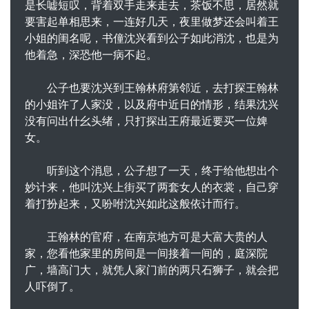
是长嘘短叹，背着双手走来走去，茶饭不思，居然就
要害起单相思来，一连好几天，夜里做梦还会叫着王
小姐的闺名呢，书僮沈兴看到公子如此消沈，也是为
他着急，深恐他一病不起。
公子也要沈兴到王翰林府第邻近，去打探王翰林
的小姐许了人家没，以及府中近日的情形，结果沈兴
没有问出什幺头绪，只打探出王府最近要买一位婢
女。
听到这个消息，公子想了一天，终于给他想出个
妙计来，他叫沈兴上街买了两套女人的衣裳，自己穿
着打扮起来，又吩咐沈兴如此这般依计而行。
王翰林的官府，在南京地方可是大富大贵的人
家，您看他家里的房间是一间接着一间的，庭深院
广，墙高门大，就凭人家门前的两只石狮子，就会把
人吓倒了。