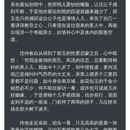
系在紫仙别馆中，然而鸨儿爱钞的嘴脸，让沈公子感
到不耐，于是他在紫仙别馆的踪迹就越来越少了，碧
玉也只得感叹这位公子也是薄情人儿，辜负了自己一
番谆谆教导之心，只希望在送往迎来的客人中，再能
出现另一个奇能异士，好填补心中及体内的那股空
虚。
沈仲春自从得到了碧玉的性爱启蒙之后，心中暗
想：「凭我这俊俏的面孔、风流的仪态，总要配得相
衬的美人儿，我如今十八岁了，却中馈犹虚，更何况
现已是雄纠纠气昂昂的大丈夫，床第上摆弄个三妻四
妾都不是问题，如今身在南京城，如花似玉的千金小
姐想必不少，何不暗自探访一番，或许也可成就几许
好姻缘。」于是便独个儿手摇摺扇，信步前行，迎面
走到不远的一座庙，门前停了两乖的轿子，几位轿夫
就在那大树下谈天。
待他走近庙前，抬头一看，只见高高的悬着一块
黑底金字的横牌，正中写着紫竹庵三个大字，他顺着