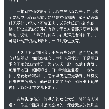
一想到神仙这两个字，心中被活泼起来，自己这
个隐疾早已药石无效，除非是神仙相助，如今踏破铁
鞋无觅处，得来全不费工夫，必是沈氏历代祖先积
德，好让这残缺子孙亦有救，于是对着那只葫芦长揖
到地，说道：「弟子沈仲春，在此拜见老神仙了。」
可是那葫芦仍高挂墙上，一点动静也没有。
久久没有见到回音，不免有些为难，然而想到机
会稍纵即逝，如此好机会，岂能轻易放过，于是平日
眼高于顶的江南才子，为了沈氏一脉，也放下身段，
跪落于地面，频频叩首，口中喃喃重复着：「老神
仙，您要救救我啊！」巷子里仍是空无动静，只有沈
仲春声声的祁求，他已是下定了决心，如果求不到老
神仙，就跪死在这儿不走了。
突然头顶响起一阵洪亮的哈哈大笑，随即有人说
道：「你这个酸秀才是怎幺搞的，无缘无故的跑到这