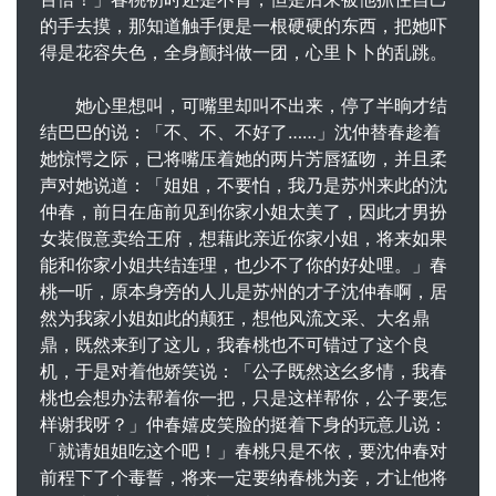
的手去摸，那知道触手便是一根硬硬的东西，把她吓
得是花容失色，全身颤抖做一团，心里卜卜的乱跳。
她心里想叫，可嘴里却叫不出来，停了半晌才结
结巴巴的说：「不、不、不好了……」沈仲替春趁着
她惊愕之际，已将嘴压着她的两片芳唇猛吻，并且柔
声对她说道：「姐姐，不要怕，我乃是苏州来此的沈
仲春，前日在庙前见到你家小姐太美了，因此才男扮
女装假意卖给王府，想藉此亲近你家小姐，将来如果
能和你家小姐共结连理，也少不了你的好处哩。」春
桃一听，原本身旁的人儿是苏州的才子沈仲春啊，居
然为我家小姐如此的颠狂，想他风流文采、大名鼎
鼎，既然来到了这儿，我春桃也不可错过了这个良
机，于是对着他娇笑说：「公子既然这幺多情，我春
桃也会想办法帮着你一把，只是这样帮你，公子要怎
样谢我呀？」仲春嬉皮笑脸的挺着下身的玩意儿说：
「就请姐姐吃这个吧！」春桃只是不依，要沈仲春对
前程下了个毒誓，将来一定要纳春桃为妾，才让他将