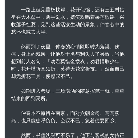
一路上但见垂杨挟岸，花开似锦，还有三五村姑
坐在大木盆中，两手划水，嬉笑欢唱着采莲歌谣，采
收莲子红菱，见到这些活泼生动的景象，仲春心中的
愁怀也减去大半。
然而到了夜里，仲春的心情除即转为落漠、伤
痛，身上的残疾，让他对于名与利失去了兴致，当他
想到前人名句：「劝君莫惜金缕衣，劝君惜取少年
时，花开堪折直须折，莫待无花空折技。」然而自己
却无折花工具，便感叹不己。
如期进入考场，三场潇洒的随意挥笔一就，草草
结束的回到寓所。
仲春本不愿留在南京，面对六朝金粉、莺莺燕
燕，也只能徒呼负负、空叹不已，急着便要回乡。
然而，书僮沈兴可不乐了，他正与客栈的女侍正