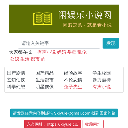
发现
大家都在找：
有声小说
妈妈
岳母
乱伦
公媳
生活
都市
的
国产剧情
国产精品
经验故事
学生校园
玄幻仙侠
生活都市
不伦恋情
暴力虐待
科学幻想
明星偶像
兔子先生
有声小说
请发送任意内容到邮箱 9xiyule@gmail.com 找到回家的路
永久网址：https://xiyule.co/
收藏网址