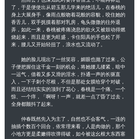
了，于是便使出从碧玉那儿学来的绝活儿，在春桃的
身上大展身手，像雨点般吻着花般的容貌，咬住她的
香舌儿，双手抚摸着那对乳房，龟头微微的往外退
弄，如此一来，春桃被疼痛浇息的欲火又被鼓动得燃
烧起来，而且是更为旺盛，卡住阳具的手也松了开
来，腰儿又开始轻扭了，浪水也又流动了。
她的脸儿现出了一丝笑容，媚眼也抛了过来，公
子便把握住这千金一刻的机会，将她腰儿搂紧，暗中
一运气，借着又多又滑的淫水，扑通一声的长驱直
入，一下子刺个尽根，不但是那处女膜给穿个对破，
而且还结结实实的顶到了花心，春桃是一个痛、一个
惊、一个痒，「啊呀！一声，就差一点了昏了过去，
全身都颤抖了起来。
仲春既然先入为主了，自然也不会客气，一连的
抽插个数百个回合，依常理来看，人是肉做的，那个
小地方更是柔嫩得吹弹得破，如今被这幺根大东西塞