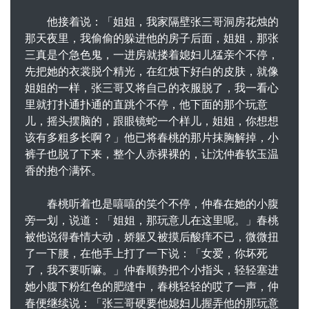
他接着说：「姐姐，我家隔壁张三哥洞房花烛的
那天夜里，我偷偷的躲进他的房子后面，姐姐，那张
三真是个急色鬼，一进房就搂着媳妇儿猛亲个不停，
先把她的衣裳脱个精光，在红烛下好白的皮肤，就像
姐姐的一样，张三哥又将自己的衣服脱了，我一看心
里就打扑通扑通的直跳个不停，他下面的那个玩意
儿，摇头摆脑的，跟眼镜蛇一个样儿，姐姐，你想想
该有多粗多长啊？」他已将春桃的那片抹胸解掉，小
裤子也脱了下来，整个人赤裸裸的，让沈仲春软玉温
香的抱个满怀。
春桃听着也是嘻嘻的笑个不停，仲春在她的小腹
旁一划，说道：「姐姐，那玩意儿在这里呢。」春桃
被他说得春情大动，娇躯又被摸后酸痒不已，微微扭
了一下腰，在他手上打了一下说：「女爱，你坏死
了，我不要听嘛。」仲春顺势把个小指头，轻轻塞进
她小腹下粉红色的肥缝中，春桃轻轻的哎了一声，仲
春便继续说：「张三哥硬要他媳妇儿握弄他的那玩意