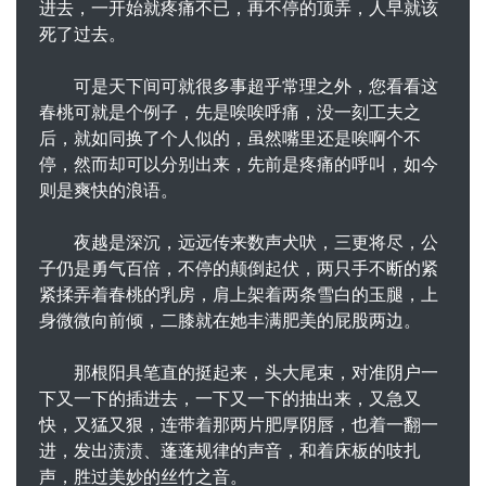
进去，一开始就疼痛不已，再不停的顶弄，人早就该
死了过去。
可是天下间可就很多事超乎常理之外，您看看这
春桃可就是个例子，先是唉唉呼痛，没一刻工夫之
后，就如同换了个人似的，虽然嘴里还是唉啊个不
停，然而却可以分别出来，先前是疼痛的呼叫，如今
则是爽快的浪语。
夜越是深沉，远远传来数声犬吠，三更将尽，公
子仍是勇气百倍，不停的颠倒起伏，两只手不断的紧
紧揉弄着春桃的乳房，肩上架着两条雪白的玉腿，上
身微微向前倾，二膝就在她丰满肥美的屁股两边。
那根阳具笔直的挺起来，头大尾束，对准阴户一
下又一下的插进去，一下又一下的抽出来，又急又
快，又猛又狠，连带着那两片肥厚阴唇，也着一翻一
进，发出渍渍、蓬蓬规律的声音，和着床板的吱扎
声，胜过美妙的丝竹之音。