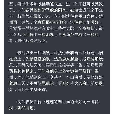
基，再以手术加以辅助通气血，过一阵子就可以见效
了。」仲春见他如驴马般的阳具，在道士运气之下立
刻一鼓作气的暴长起来，立刻叫沈仲春用口含住，然
后再一运气，全身骨骼格格作响，沈仲春连忙吸好，
只觉得一股热流冲入喉中，香生齿颐、全身舒畅，道
士又从下部搓出三粒泥丸，再从葫芦中取出三粒红
丸，叫他和温酒服下。
最后取出一块圆铁，让沈仲春将自己那玩意儿搁
在桌上，先是轻轻的敲，然后越来越重，最后将那玩
意儿打得又红又肿，再用手拉拉弄弄一番，最后用膏
药将其包起来，同时在他身上各穴道脉门敲打一番
后，才让他躺到床上，交待了一个口诀后，要他好好
养息三天，不可胡思乱想，否则会走火入魔、前功尽
弃，而且会半身不遂。
沈仲春便在枕上连连道谢，而道士如同一阵轻
烟，飘然而逝。