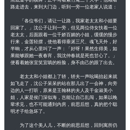
路走进去，来到大门边，听到一旁一位老家人说道：
「各位爷们，请让一让路，我家老太太和小姐要
回家了。」沈公子让到一旁，但见两位侍女扶着一位
老太太，后面跟着一位千娇百媚的小姐，缓缓的慢步
行来，金莲轻摆，使他看得垂涎三尺、魂飞天外，好
半晌，才从心里叫了一声：「好呀！果然生得美，如
果能够跟她一夜春宵，我沈仲春就是死也甘心了。」
便看着她张宜笑宜嗔的粉脸，身不由己的跟了出去。
老太太和小姐都上了轿，轿夫一声吆喝抬起来就
如飞走了，沈公子呆呆的站在那儿出了一会神，向旁
边的人一打听，原来是王翰林的夫人及千金淑美小
姐，人家是侯门深似海，岂能让自己乱闯，如果以晚
辈求见，也不可能通到内房，前思后想，真的把个聪
明才子给急坏了。
为了这个美人儿，不断的前思后想，回到寓所仍