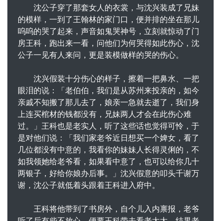
沈公子穿了那套女人的衣裳，与沈兴装成了兄妹
的模样，一到了王翰林的家门口，便并排的坐在那儿
呜呜的哭了起来，声音如鬼哭神号，立刻就惊动了门
房王科，跑出来一看，问他们为何哭得如此伤心，沈
公子一见有人来问，更是装模做样的哭的伤心。
沈兴假装十分伤心的样子，擦着一把鼻水、一把
眼泪的说：「老伯伯，我们是从苏州来投亲的，如今
亲戚不知搬了那儿去了，娘亲一急就去逝了，我们身
上连买棺材的钱都没有，兄妹两人才会在此伤心难
过。」王科也是老实人，听了这些话也觉得可怜，于
是对他们说：「我们家老爷近日想买一个婢女，看了
几位都没有中意的，我看你的妹妹人长得灵俐的，不
如我领她给老爷看，如果看中意了，也可以给你几十
两银子，好给你娘办后事。」沈兴假意的叩头千谢万
谢，沈公子就低着头跟着王科进入府中。
王科将他带到了书房外，自个儿入内禀报，老爷
听了后有些不放心，便要王科带去看老太太，结果老