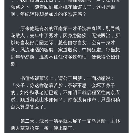
领路之下，随着回到那座桃花仙馆去了，这可是谁
啊，年纪轻轻却是如此的多愁善感？
原来他是有名的江南第一才子沈仲春啊，别号桃
花散人，去年中了秀才，因身患隐疾，无法医治，所
以每当花好月圆之际，总会自怨自艾，空有一身才
学、风流潇洒的容貌，家道殷实，中馈犹虚。每当想
到年华易逝，温柔不住住何乡这句话，便觉得心如针
刺。
书僮将饭菜送上，请公子用膳，一面劝慰说：
「公子，你这样愁眉苦脸，茶饭不思，会坏了身子
的，如今秋季老期已近，不如明日就启程至往南京应
试，顺道游览山水如何？」仲春没有作声，只是稍稍
点头算是答应了。
第二天，沈兴一清早就去雇了一支乌蓬船，主仆
两人草草拾夺一番，便上路了。