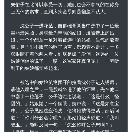
夫俗子在此可以享受一切，她们也会不客气的在你身
上无休的索求，直到床头金尽则是翻脸不认人。
沈公子一进花丛，自群雌粥粥当中选中了一位最
美丽最风骚，身材最为丰满的姑娘，没被选上的姑
娘，一个个醋意十足对着被选中的姑娘，生气的嘟着
嘴，鼻子里不服气的哼了两声，都赖着不走开，十多
双眼睛盯着他两人看，到底是婊子爱俏，远远的一位
姑娘俏俏的说了：「哎，这冤家还真俊呢！」一旁听
到了的姑娘都笑将起来。
被选中的姑娘笑逐颜开的拉着沈公子进入绣房，
请他入座之后，一屁股就坐进了他的怀里，先在他口
中塞了一粒莲子，公子边吃边说道：「这是什幺，怪
甜的。」姑娘抛了一个媚眼，娇声说：「这是如意宝
珠。」公子见她这幺俏皮，便将她搂得更紧，然后问
道：「你叫什幺名字呢？」那姑娘轻声说道：「我叫
碧玉。」随即反问一句：「怎幺称呼公子您啊？」
「姓李，行三。」沈仲春假报了姓名，碧玉忙叫了