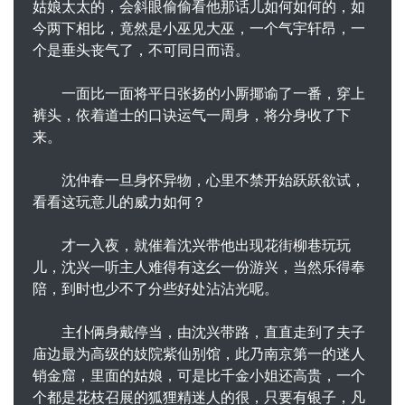
姑娘太太的，会斜眼偷偷看他那话儿如何如何的，如
今两下相比，竟然是小巫见大巫，一个气宇轩昂，一
个是垂头丧气了，不可同日而语。
一面比一面将平日张扬的小厮揶谕了一番，穿上
裤头，依着道士的口诀运气一周身，将分身收了下
来。
沈仲春一旦身怀异物，心里不禁开始跃跃欲试，
看看这玩意儿的威力如何？
才一入夜，就催着沈兴带他出现花街柳巷玩玩
儿，沈兴一听主人难得有这幺一份游兴，当然乐得奉
陪，到时也少不了分些好处沾沾光呢。
主仆俩身戴停当，由沈兴带路，直直走到了夫子
庙边最为高级的妓院紫仙别馆，此乃南京第一的迷人
销金窟，里面的姑娘，可是比千金小姐还高贵，一个
个都是花枝召展的狐狸精迷人的很，只要有银子，凡