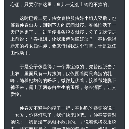
心想，只要守在这里，鱼儿一定会上钩跑不掉的。
这时已近二更，侍女春桃服侍好小姐入寝后，也
催着仲春出去，回到下人的房间就寝。春桃忙活了一
天已是累了，一进房便准备脱衣就寝，公子见状便走
上前说：「春桃姐，让我服侍你脱好幺？」春桃觉得
新来的婢女颇识趣，要来侍候我这个前辈，于是就任
由他动手。
于是公子像是得了一个异宝似的，先替她脱去了
上衣，里面只有一片抹胸，仅仅围着两只高挺的乳
峰，随着她均匀的呼吸，微微起伏着，接着帮她脱下
裤子来，露出了两条白生生的玉腿，修长浑圆，让人
爱怜。
仲春爱不释手的摸了一把，春桃吃吃娇笑的说：
「女爱，你将灯息了，我们快来睡吧。」仲春笑着对
她说：「我是没有亮就不敢睡的。」说着也将衣服脱
去，睡在春桃身旁，摸一摸她的粉脸说：「姐姐，你