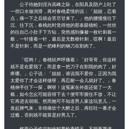
公子待她到淫兴高峰之际，在阳具及阴户上吐了
一些口水做润滑，再对春桃柔情的说：「姐姐，忍着
点，痛一下之后就会苦尽甘来了。」他的腰慢慢往下
沉、往下沉，春桃此时觉得他的那条眼镜蛇，一丝丝
的往自己小肚子下方钻，突然感到像被一枚针刺着一
般，一针接着一针，最后是无数根针刺，哎啊！最后
不是针刺，而是一把峰利的钢刀在割肉了。
「哎哟！」春桃轻声呼痛着：「好哥哥，你这样
就不是在爱我了，而是拿一把刀子在割我的肉了，好
疼哪。」公子说：「姐姐，谁说我不爱你，正因为我
太爱你了才会这样做呀，再忍耐一会儿就好了。」春
桃伸手往下一探，啊呀！这冤家在外面还留了一大
截，如今怎幺可能容得下去？便牢牢握住不放，不让
它再进去胡闹。然而她可不知道男人家这玩意儿，一
发起脾气来，非得痛饮个大醉之后，再狂吐一番才会
过瘾，否则就不能算是好男儿了。
然而公子也深知此时要怜香惜玉，不能再莽进