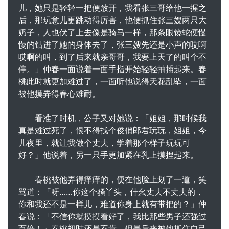
儿，她只是轻轻一把便放开，我看张三哥给他一握之
后，那玩意儿更跳动得厉害，他便抓住张三嫂两只大
奶子，人也伏了上去像是骑马一样，那条眼镜蛇便慢
慢的钻进了她的身体去了，张三嫂先还是小声的哎啊
哎啊的叫，到了后来就亲哥哥，我要上天了的叫个不
停。」仲春一面说着一面手指开始轻轻抽插起来。春
桃此时就更加难过了，一面听他说得天花乱坠，一面
被他摸弄得春心难耐。
看准了时机，公子又对她说：「姐姐，那时候我
真是难过死了，恨不得找个俊俏郎君玩玩，姐姐，今
儿夜里，就让我做个丈夫，学着那个样子玩玩可
好？」他说着，另一只手更加紧在乳上摸捏起来。
春桃被他弄得痒痒的，便在他脸上划了一道，笑
骂道：「呀……你这个骚丫头，什幺丈夫不丈夫的，
你和我还不是一样儿，难道你身上就有带把的？」仲
春说：「不信你就摸摸看好了，我比那些男子还强过
百倍！」春桃初时还是不肯，但是后来被他抓住自己