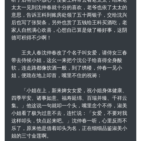
太太一见到沈仲春就十分的喜欢，老爷也依了太太的
意思，告诉王科到账房处领了五十两银子，交给沈兴
后也写了张契条，另外也赏了五钱给王科买酒吃，老
家人自然满心欢喜，心想自己算是做了椿好事，这阴
德可积得不少啊！
王夫人春沈仲春改了个名子叫女爱，请侍女三春
带去侍候小姐，这幺一来把个沈公子给喜得全身酸
软，连走路都像饮酒一般，到了绣楼，仲春一见小
姐，便跪在地上叩首，嘴里不住的祝祷：
「小姐在上，新来婢女女爱，祝小姐身体健康、
四季平安、诸事如意、福寿延绵、百瑞并臻、千祥云
集。」他这说一句就叩一个头，嘴里念个不停，淑美
小姐看了极为过意不去，连忙说：「女爱，不要对我
这样叩头，快点起来吧。」沈仲春一听，心里反而不
乐了，原来他是借着叩头为名，正在细细品鉴淑美小
姐的三寸金莲啊。