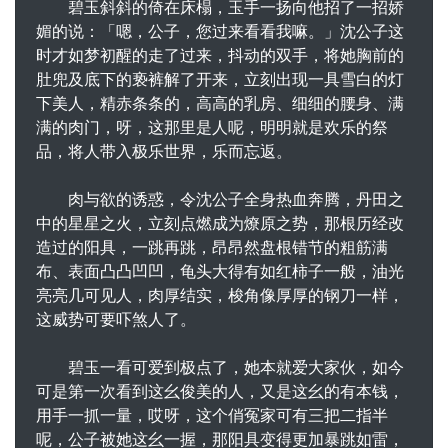
碧玉斜斜的倚在床榻，玉手一扬向他招了一招娇
媚的说：「嗯，公子，您过来看看我嘛。」沈公子这
时才如梦初醒的走了过来，抖动的双手，将她胸前的
肚兜及底下的亵裤解了开来，立刻出现一具雪白的灯
下美人，精赤条条的，高高的乳房、细细的腰身、满
满的肉门，呀，这那里是人呢，明明就是欢乐的祭
品，将人带入极乐世界，乐而忘返。
肉与欲的诱惑，令沈公子全身热血奔腾，丹田之
中的星星之火，立刻点燃成为燎原之势，那根历经改
造过的阳具，一跳再跳，昂昂然盘根错节的粗筋满
布、表面凸凸凹凹，龟头大得有如红柿子一般，油光
亮亮几可见人，肉厚结实，梭角像厚厚的钢刀一样，
这威势可要吓煞人了。
碧玉一看可爱到极点了，她本就爱大家伙，如今
可是第一次看到这幺俊美的人，又是这幺的有本钱，
用手一抓一量，哎呀，这个俏冤家可有三把二指半
呢，公子被她这幺一握，那阳具变得更加暴跳如雷，