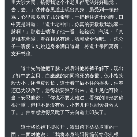
里大吵大闹，搞得我这个小老儿都无法好好睡觉，
去，去。」沈仲春见道士现出真身，虽受到一顿好
骂，心里却多增了几分希望，一把抱住道士的脚，口
中更是叫道：「道士老神仙，你真的要救救我沈家一
脉啊！」那道士端详了他一番，轻轻叹口气说：「真
是桃花孽障，看在相见有缘，我就成全你吧。」沈公
子一听便立刻跳起身来满口道谢，将道士带回寓所，
支开书僮。
道士先为他把了脉，然后叫他将裤子解下，现出
了裤中的宝贝，白嫩嫩的如同将死的春蚕，仅小指头
般大小，还包皮过长，道士看了后不住的摇头，仲春
还已为没救了，急得就要哭了出来，道士见他可怜，
当下安忍他说：「你也不要太难过，看你的情形的确
很严重，但也不是没有救，小老儿也只能舍身救人
了。」仲春感激得又跪了下去向道士叩头了。
道士将长袍下摆拉开，露出跨下垒垒厚重的一
团，一面对他说：「我将本身纯阳骨髓传给你扎根