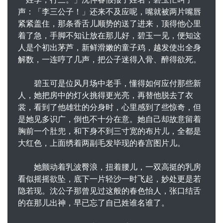
声：「李三公子！」还来不及应呢，嘴就被两片嘴唇
紧紧盖住，那条香舌儿顺势的送了进来，顶得他心里
着了急，手脚不知让放在那儿好，碧玉一见，便知这
人是个初出茅芦，新鲜滑嫩的童子鸡，越发使出全身
解数，一连哼了几声，把公子迷得入骨、醉得欲死。
碧玉可是位风月场中老手，懂得如何应付那些新
人，她把房中的灯火挑得更光亮，再替他脱去了衣
裳，看到了他雄壮的分身时，心里感到了些惊奇，但
是她见多识广，倒也不十分在意。她自己却故意留着
胸前一个肚兜，和下身不到三寸宽的布片儿，全都是
大红色，上面绣着两副毛发毕现的春宫图片儿。
她颤动着乳波臀浪，扭着腰儿，一双高挺的乳房
看似摇摇欲坠，底下一片轻沙一时飞起，妙处更是若
隐若现。沈公子那曾见过这般的春色怡人，张口结舌
的在那儿出神，早已忘了自已姓谁名谁了。