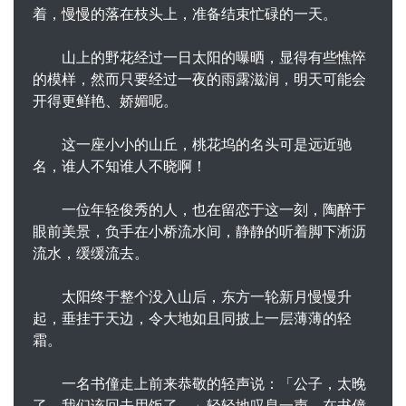
着，慢慢的落在枝头上，准备结束忙碌的一天。
山上的野花经过一日太阳的曝晒，显得有些憔悴
的模样，然而只要经过一夜的雨露滋润，明天可能会
开得更鲜艳、娇媚呢。
这一座小小的山丘，桃花坞的名头可是远近驰
名，谁人不知谁人不晓啊！
一位年轻俊秀的人，也在留恋于这一刻，陶醉于
眼前美景，负手在小桥流水间，静静的听着脚下淅沥
流水，缓缓流去。
太阳终于整个没入山后，东方一轮新月慢慢升
起，垂挂于天边，令大地如且同披上一层薄薄的轻
霜。
一名书僮走上前来恭敬的轻声说：「公子，太晚
了，我们该回去用饭了。」轻轻地叹息一声，在书僮