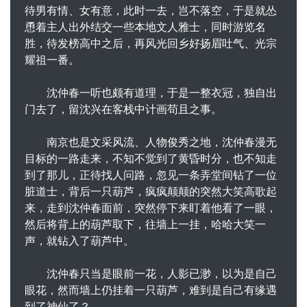
待男有情、女有意，此时一去，岂不落空，于是就怂
恿着主人出外结交一些本地文人雅士，同时游览名
胜，待发榜高中之后，再风光回乡好扬眉吐气、光宗
耀祖一番。
沈仲春一听也颇有道理，于是一整衣冠，独自出
门去了，留沈兴在客栈中计画苟且之事。
南京也是文采风流、人物俊秀之地，沈仲春漫无
目标的一路走来，不知不觉到了黄昏时分，也不知走
到了那儿，正待找人问路，忽见一条弄堂间钻了一位
脏道士，背后一只葫芦，疯疯颠颠的突然大笑高歌起
来，走到沈仲春面前，突然停下来盯着他看了一眼，
然后将背上的葫芦取下，往墙上一挂，哈哈大笑一
声，就钻入了葫芦中。
沈仲春只当是眼前一花，人影已渺，以为是自己
眼花，然而墙上仍挂着一只葫芦，难到是自己有缘遇
到了神仙了？