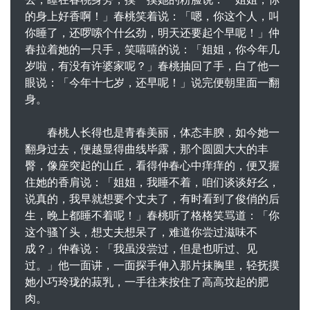
的身上好香啊！」春桃笑着说：「嗯，你这个人，叫
你睡了，还啰嗦个什幺劲，明天还要起个早呢！」仲
春拉着她的一只手，笑嘻嘻的说：「姐姐，你今年几
岁啦，有没有许婆家呢？」春桃抽回了手，白了他一
眼说：「今年十七岁，还早呢！」说完便朝里面一翻
身。
春桃人长得也是青春美丽，体态丰腴，如今她一
翻身过去，便越显得曲线毕露，那个圆圆大大的丰
臀，像座突起的山丘，看得仲春心中痒痒的，便又握
住她的香肩说：「姐姐，我睡不着，咱们谈谈好幺，
说真的，我早就想要个丈夫了，有时看到了俊俏的后
生，晚上都睡不着呢！」春桃听了格格笑骂道：「你
这个骚丫头，想丈夫想呆了，难道你尝过滋味不
成？」仲春说：「我虽没尝过，但是也听过、见
过。」他一面讲，一面探手伸入那片抹胸里，轻抚摸
她小巧玲珑的菽乳，一手往来按住了高高坟起的肥
肉。