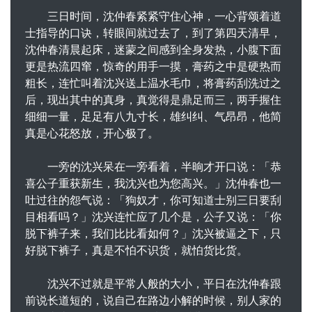
三日时间，沈仲春紧紧守住心神，一心背颂着道
士指导的口诀，转眼间就过去了，到了第四天清早，
沈仲春清晨起床，迷蒙之间感到全身发热，小腹下面
更是热流四窜，惊奇的用手一摸，膏药之中是硬热而
粗长，连忙叫着沈兴送上温水毛巾，将膏药刮洗过之
后，现出其中的真身，真觉得是鼎足而三，两手握住
细细一量，足足有八九寸长，雄纠纠、气昂昂，他简
真是心花怒放，开心极了。
一旁的沈兴呆在一旁看着，半晌才开口说：「恭
喜公子重获新生，我沈兴也为您高兴。」沈仲春也一
吐过往的怨气说：「狗奴才，你可知道士别三日要刮
目相看吗？」沈兴连忙应了几个是，公子又说：「你
脱下裤子来，我们比比看如何？」沈兴被逼之下，只
好脱下裤子，真是不怕不识货，就怕货比货。
沈兴不过就是平常人般的大小，平日在沈仲春跟
前说长道短的，说自己在路边小解的时候，别人家的