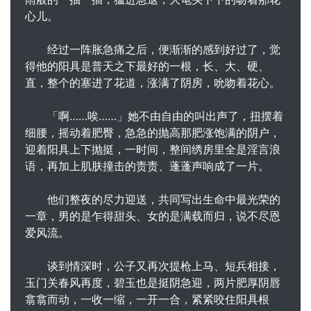
心儿。
经过一阵胀急痛之后，便渐渐的感到好过了，觉
得他的阳具是普天之下最好的一根，长、大、硬、
直，整个的塞进了花道，涨满了阴房，吮吻着花心。
「啊……唉……」她不由自由的叫出声了，扭摆着
细腰，摇动着肥臀，急急的抛高那肥涨饱满的阴户，
迎着阳具上下抛挺，一时间，整间绣房里全是淫言浪
语，再加上肌肤撞击的责责、蓬蓬声响成了一片。
他们整夜的尽力迎送，共同写出生命中最光荣的
一章，男的是乍得甜头、女的是满载而归，说不尽恩
爱风流。
谈到情深时，公子又再次提枪上马、短兵相接，
玉门关春风再度，碧玉也是挺阴急迎，两片肥厚阴唇
翕翕而动，一收一缩，一开一合，紧紧咬住阳具根