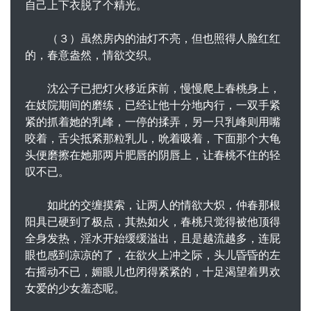
自己上下衣脱了个精光。
（３）虽然房内的油灯不亮，但也照得人脸红红
的，春意盎然，情欲交织。
沈公子已把灯火移近床前，慢慢爬上春桃身上，
在妓院期间的磨练，已经让他十分地内行，一双手紧
紧的抓着她的乳峰，一停的揉弄，另一只乳峰则用嘴
咬着，舌尖抵紧那粒乳儿，吮着吸着，下面那个大龟
头便磨擦在她那两片肥唇的阴唇上，让春桃不住的轻
叹不已。
如此的交缠摸索，让两人的情欲大炽，仲春那根
阳具已硬到了极点，其热如火，春桃只觉得被他顶得
全身发热，淫水开始缓缓溢出，且是越流越多，连屁
眼也感到凉凉的了，在欲火上冲之际，头儿昏昏的左
右摇动不已，媚眼儿也闭得紧紧的，十足渴望着男欢
女爱的少女羞态呢。