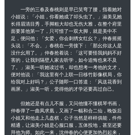
一旁的三春及春桃则是早已笑弯了腰，指着她对
小姐说：「小姐，你看她成了叩头虫了。」淑美见她
长得眉清目秀，手脚粗大却也无伤大雅，在整个府里
面要算他第一了，只可惜了一双大脚，就是美中不
足，便问他：「女爱，你会刺绣女红幺？」仲春摇摇
头说：「不会。」春桃在一旁接下：「那幺你这人是
没什幺用了。」仲春抢着说：「这可要怪我妈妈不好
害的，让我到隔壁人家去听学，如今追悔也来不及
了。」淑美一听她读过书，却也想考一考他的文才，
便对他说：「我这里有个上联—日移竹影像棋局，你
给我对上好吗？」公子随即一口答道：「风送花香到
画屏。」淑美一听，觉得他的才学还要高过自己。
但她还是有点儿不服，又问他懂不懂棋琴书画，
仲春弹了一曲凤求凰，又画了一幅和合二仙，晚饭后
小姐又和他走上几盘棋，公子当然是样样俱能，件件
精通，让淑美小姐是心服口服，五体投地，甚至还要
拜他为师。如此一来，沈仲春的心便更加热烈起来，