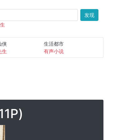
发现
先生
仙侠
生活都市
先生
有声小说
1P)