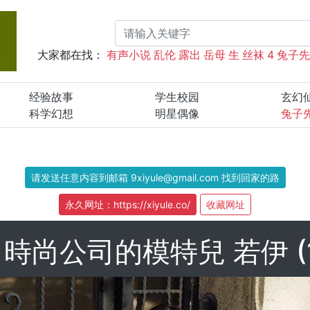
大家都在找：
有声小说
乱伦
露出
岳母
生
丝袜
4
兔子
经验故事
学生校园
玄幻
科学幻想
明星偶像
兔子
请发送任意内容到邮箱 9xiyule@gmail.com 找到回家的路
永久网址：https://xiyule.co/
收藏网址
時尚公司的模特兒 若伊 (1