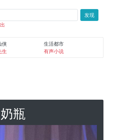
发现
露出
仙侠
生活都市
先生
有声小说
- 奶瓶