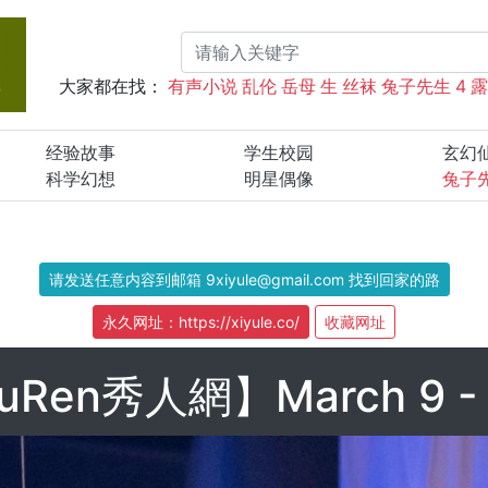
大家都在找：
有声小说
乱伦
岳母
生
丝袜
兔子先生
4
经验故事
学生校园
玄幻
科学幻想
明星偶像
兔子
请发送任意内容到邮箱 9xiyule@gmail.com 找到回家的路
永久网址：https://xiyule.co/
收藏网址
uRen秀人網】March 9 