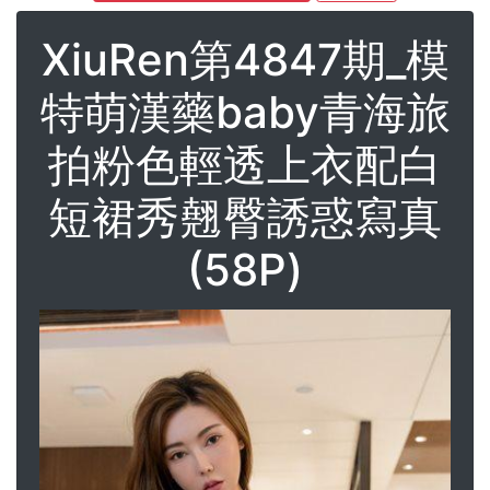
XiuRen第4847期_模
特萌漢藥baby青海旅
拍粉色輕透上衣配白
短裙秀翹臀誘惑寫真
(58P)