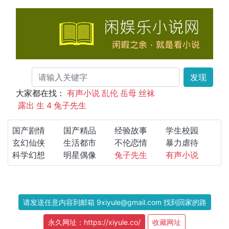
发现
大家都在找：
有声小说
乱伦
岳母
丝袜
露出
生
4
兔子先生
国产剧情
国产精品
经验故事
学生校园
玄幻仙侠
生活都市
不伦恋情
暴力虐待
科学幻想
明星偶像
兔子先生
有声小说
请发送任意内容到邮箱 9xiyule@gmail.com 找到回家的路
永久网址：https://xiyule.co/
收藏网址