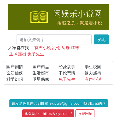
发现
大家都在找：
有声小说
乱伦
岳母
丝袜
生
4
露出
兔子先生
国产剧情
国产精品
经验故事
学生校园
玄幻仙侠
生活都市
不伦恋情
暴力虐待
科学幻想
明星偶像
兔子先生
有声小说
请发送任意内容到邮箱 9xiyule@gmail.com 找到回家的路
永久网址：https://xiyule.co/
收藏网址