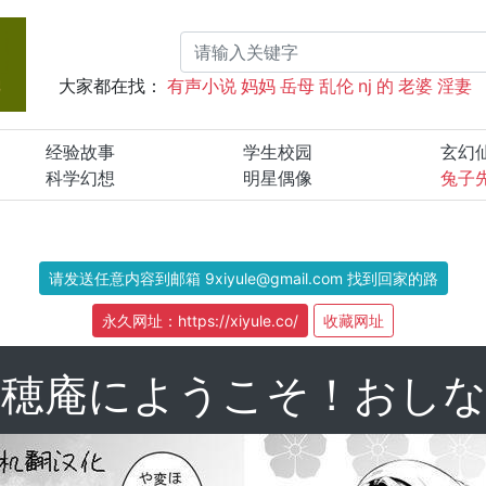
大家都在找：
有声小说
妈妈
岳母
乱伦
nj
的
老婆
淫妻
经验故事
学生校园
玄幻
科学幻想
明星偶像
兔子
请发送任意内容到邮箱 9xiyule@gmail.com 找到回家的路
永久网址：https://xiyule.co/
收藏网址
 蕩穂庵にようこそ！おし