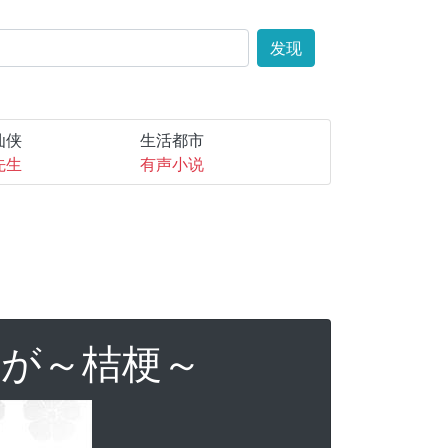
发现
仙侠
生活都市
先生
有声小说
なが～桔梗～