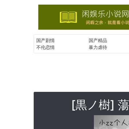
国产剧情
国产精品
不伦恋情
暴力虐待
[黒ノ樹]