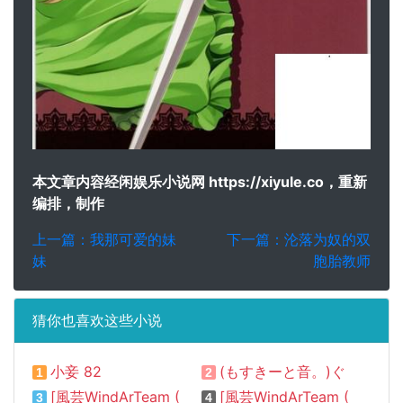
本文章内容经闲娱乐小说网 https://xiyule.co，重新
编排，制作
上一篇：我那可爱的妹
下一篇：沦落为奴的双
妹
胞胎教师
猜你也喜欢这些小说
小妾 82
(もすきーと音。)ぐれーともす-清楚彼女、墮ちる。
1
2
[風芸WindArTeam (WindArt)] 一心同體 (聖剣の刀鍛冶)
[風芸WindArTeam (WindArt)] ご奉仕艦ベルファスト (アズールレーン)
3
4