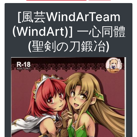
[風芸WindArTeam
(WindArt)] 一心同體
(聖剣の刀鍛冶)