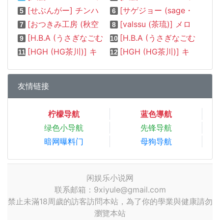
[せぶんがー] チンハメ爭奪トーナメント (コミックホットミルク 2022年9月號)
[サゲジョー (sage・ジョー)] オナホ販売員のお仕事は大変です!
5
6
[おつきみ工房 (秋空もみぢ)] 家事代行を頼んだら JKが來たので 追加で色々お願いして
[valssu (茶琉)] メロンが超振動!R17 (テイルズオブジアビス)
7
8
[H.B.A (うさぎなごむ)] 悠久の娼エルフ2「憧憬」
[H.B.A (うさぎなごむ)] 悠久の娼エルフ4「夢幻」中編
9
10
[HGH (HG茶川)] キミはやさしく寢取られる
[HGH (HG茶川)] キミはやさしく寢取られる2 [
11
12
友情链接
柠檬导航
蓝色導航
绿色小导航
先锋导航
暗网曝料门
母狗导航
闲娱乐小说网
联系邮箱：9xiyule@gmail.com
禁止未滿18周歲的訪客訪問本站，為了你的學業與健康請勿
瀏覽本站