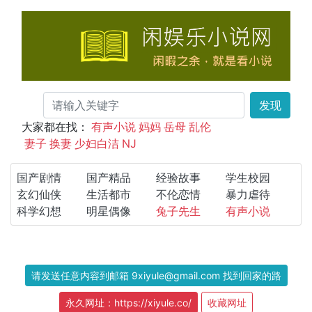
发现
大家都在找：
有声小说
妈妈
岳母
乱伦
妻子
换妻
少妇白洁
NJ
国产剧情
国产精品
经验故事
学生校园
玄幻仙侠
生活都市
不伦恋情
暴力虐待
科学幻想
明星偶像
兔子先生
有声小说
请发送任意内容到邮箱 9xiyule@gmail.com 找到回家的路
永久网址：https://xiyule.co/
收藏网址