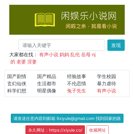
发现
大家都在找：
有声小说
妈妈
乱伦
岳母
nj
的
老婆
淫妻
国产剧情
国产精品
经验故事
学生校园
玄幻仙侠
生活都市
不伦恋情
暴力虐待
科学幻想
明星偶像
兔子先生
有声小说
请发送任意内容到邮箱 9xiyule@gmail.com 找到回家的路
永久网址：https://xiyule.co/
收藏网址