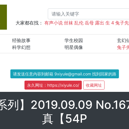
大家都在找：
有声小说
丝袜
乱伦
岳母
露出
生
4
兔子
经验故事
学生校园
玄幻
科学幻想
明星偶像
兔子
请发送任意内容到邮箱 9xiyule@gmail.com 找到回家的路
永久网址：https://xiyule.co/
收藏网址
列】2019.09.09 No.
真【54P