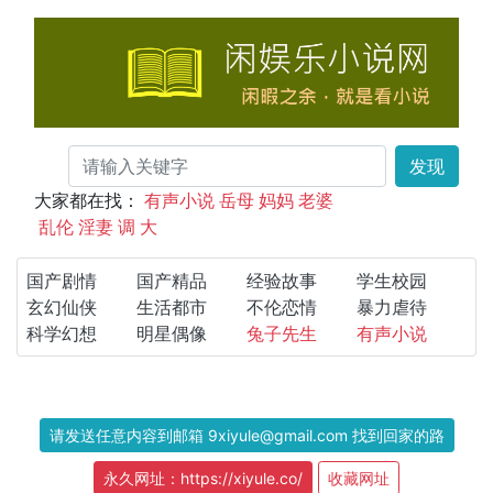
发现
大家都在找：
有声小说
岳母
妈妈
老婆
乱伦
淫妻
调
大
国产剧情
国产精品
经验故事
学生校园
玄幻仙侠
生活都市
不伦恋情
暴力虐待
科学幻想
明星偶像
兔子先生
有声小说
请发送任意内容到邮箱 9xiyule@gmail.com 找到回家的路
永久网址：https://xiyule.co/
收藏网址