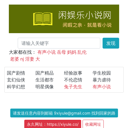
发现
大家都在找：
有声小说
岳母
妈妈
乱伦
老婆
nj
淫妻
大
国产剧情
国产精品
经验故事
学生校园
玄幻仙侠
生活都市
不伦恋情
暴力虐待
科学幻想
明星偶像
兔子先生
有声小说
请发送任意内容到邮箱 9xiyule@gmail.com 找到回家的路
永久网址：https://xiyule.co/
收藏网址