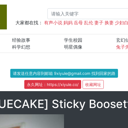
大家都在找：
有声小说
妈妈
岳母
乱伦
妻子
换妻
少妇
经验故事
学生校园
玄幻
科学幻想
明星偶像
兔子
请发送任意内容到邮箱 9xiyule@gmail.com 找到回家的路
永久网址：https://xiyule.co/
收藏网址
ECAKE] Sticky Boosett