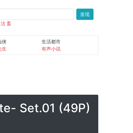
发现
白洁
畜
仙侠
生活都市
先生
有声小说
e- Set.01 (49P)