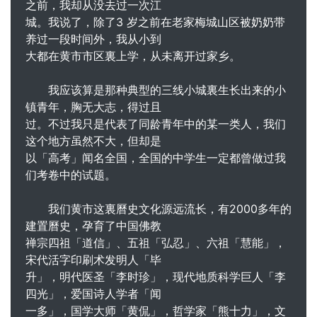
之前，我却从没去过一次江
城。我说了，除了3 岁之前在老家梅城山区被奶奶带
养过一段时间外，我从小到
大都在黄市市区裏上学，从未离开过家乡。
我应该算是那种典型的三线小城裏生长出来的小
镇青年，胸无大志，得过且
过。不过我只是代表了同龄青年中的某一类人，我们
这个地方虽然不大，但却是
以「高考」闻名全国，全国的中学生一定都曾做过我
们考卷中的试题。
我们黄市这裏曆史文化源远流长，有2000多年的
建置曆史，孕育了中国佛教
禅宗四祖「道信」、五祖「弘忍」、六祖「慧能」，
宋代活字印刷术发明人「毕
升」，明代医圣「李时珍」，现代地质科学巨人「李
四光」，爱国诗人学者「闻
一多」，国学大师「黄侃」，哲学家「熊十力」，文