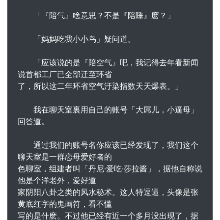
「『陪气』啥意思？不是『陪睡』麽？」
「妈妈吃我小小鸟」疑问道。
「应该说的是『陪空气』吧，我记得去年看新闻
说首都工厂已全部迁至环省
了，所以这二年环省空气汙染指数天天爆表。」
我在聊天室裏用自己的账号「大屌儿，小逼母」
回答道。
通过我们的账号名你应该已经发现了，我们这个
聊天室是一群恋母爱好者的
色聊室，组建者叫「丹尼·爱吃·莎拉酱」，据他自称说
他是个洋老外，爱好道
家阴阳八卦之类的风水秘术。这人特逗逼，头像是张
黄底红字的鬼画符，看不懂
写的是什麽。不过他已经有近一个多月没出现了，据