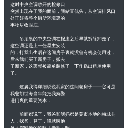
这时中央空调敞开的检修口
突然出现在了我的面前，我站直低头，从空调排风口
处正好将整个厕所环境裏的
事物尽收眼底。
吊顶裏的中央空调在报废之后早就拆除卸走了，
这空调还是上一任屋主安装
的，打我出生后在这间房子裏就没曾有机会使用过，
后来我们买了新房子，搬去
了新家，这裏就被简单装修了一下作爲出租屋使用
了。
这裏我得详细说说我家的这间老房子――它可是
我爸胡世海当年能把我妈娶
进门裏的重要资本：
前面都说了，我爸和我妈都是黄市本地的梅城县
人，我爸，算了，咱就叫他
外人都喊他的称呼「老胡」吧。