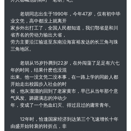
老胡同志出生于1990年，今年47岁，仅有初中毕
业文凭，高中都没上就离开
家乡外出打工了，全国人民都知道，我们鄂省是和川
省齐名的劳动力输出大省，
劳力主要沿江输送至东南沿海富裕发达的长三角与珠
三角地区。
老胡从15岁扑腾到22岁，在外闯蕩了足足有六七
年的时间，结果什麽也没混
出来。他一没文凭二没本事，在一路上学的同龄人都
开始走出校园步入社会的时
候，他灰溜溜的回到了老家黄市，早已从当年那个意
气风发、踌躇满志的沖动少
年，变成了一个热血幻灭、得过且过的庸常青年。
12年时，恰逢国家经济到达第三个飞速增长十年
由盛开始转衰的转折点，非