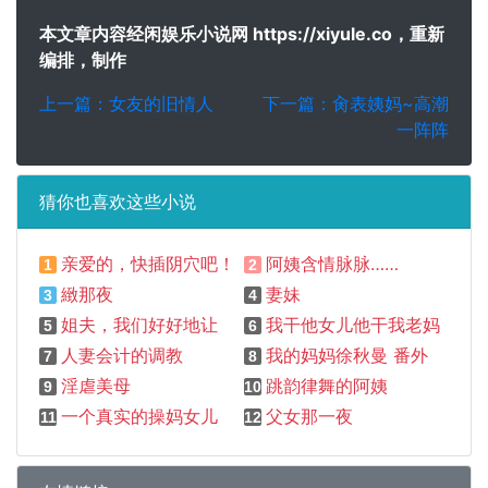
本文章内容经闲娱乐小说网 https://xiyule.co，重新
编排，制作
上一篇：女友的旧情人
下一篇：肏表姨妈~高潮
一阵阵
猜你也喜欢这些小说
亲爱的，快插阴穴吧！
阿姨含情脉脉……
1
2
緻那夜
妻妹
3
4
姐夫，我们好好地让对方舒服
我干他女儿他干我老妈
5
6
人妻会计的调教
我的妈妈徐秋曼 番外之 淫靡探亲假
7
8
淫虐美母
跳韵律舞的阿姨
9
10
一个真实的操妈女儿
父女那一夜
11
12