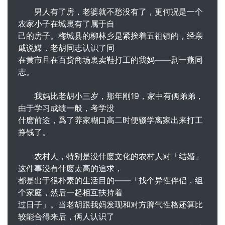
男人有了房，老婆就不愁没有了，更何况是一个
农家小子在城裏有了属于自
己的房子。梅城县的柳林乡是紧挨着五祖镇的，经亲
戚说媒，老胡同志认识了同
在黄市且在百货商场裏卖鞋打工的我妈――剧一燕同
志。
我妈比老胡小三岁，那年刚19，家中有俩弟弟，
由于学习成绩一般，考学没
什麽前途，爲了养家糊口高二时便辍学离家出来打工
挣钱了。
农村人，特别是没什麽文化的农村人对「结婚」
这件事没有什麽太高的追求，
都是出于很朴素的生活目的――「找个异性伴侣，组
个家庭，然后一起相互扶持着
过日子」。当老胡跟我妈发现和对方脾气性格还算比
较能合得来后，俩人认识了