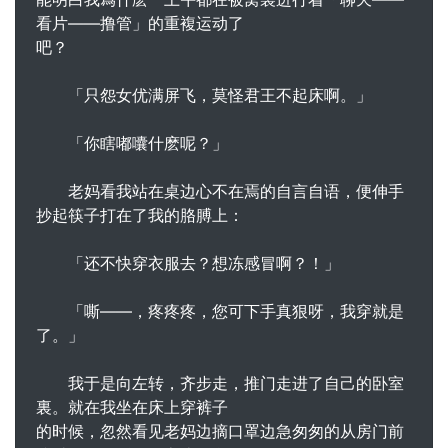
看片――撸管」的重複运动了
吧？
「只怨女优满屏飞，莫怪君王不起床啊。」
「你瞎嘟囔什麽呢？」
老妈看我站在桌边心不在焉的自言自语，便伸手
抄起筷子打在了我的胳膊上：
「还不快穿衣服去？想冻感冒啊？！」
「嘶――，疼疼疼，您可下手真狠呀，我穿就是
了。」
我于是向左转，齐步走，推门走进了自己的卧室
裏。就在我坐在床上穿裤子
的时候，忽然看见老妈边摘口罩边急匆匆的从房门前