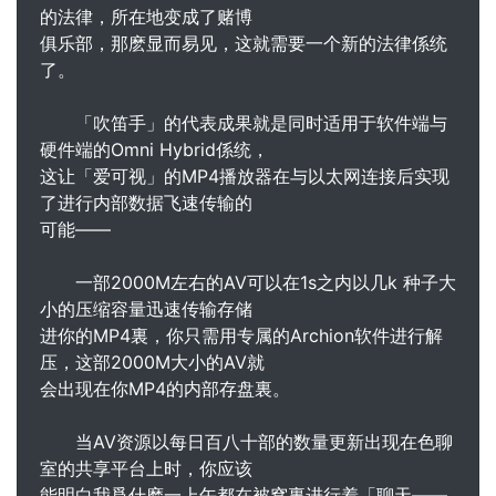
的法律，所在地变成了赌博
俱乐部，那麽显而易见，这就需要一个新的法律係统
了。
「吹笛手」的代表成果就是同时适用于软件端与
硬件端的Omni Hybrid係统，
这让「爱可视」的MP4播放器在与以太网连接后实现
了进行内部数据飞速传输的
可能——
一部2000M左右的AV可以在1s之内以几k 种子大
小的压缩容量迅速传输存储
进你的MP4裏，你只需用专属的Archion软件进行解
压，这部2000M大小的AV就
会出现在你MP4的内部存盘裏。
当AV资源以每日百八十部的数量更新出现在色聊
室的共享平台上时，你应该
能明白我爲什麽一上午都在被窝裏进行着「聊天――