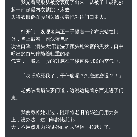
我光着屁股从被窝裏爬了出来，从被子上胡乱抄
起一件保暖内衣就跳下床去，
边将衣服係在腰间边趿拉着拖鞋往门口走去。
打开门，发现老妈正一手提着一个布兜站在门
外，嘴上戴着一副浅蓝色的一
次性口罩，满头大汗濡湿了额头处浓密的黑发，口中
呼出的白气伴随着粗重的喘
气声，一股又一股的升腾在了楼道裏阴冷的空气中。
「哎呀冻死我了，干什麽呢？怎麽这麽慢？！」
老妈皱着眉头责问道，边说边提着东西走进了门
裏。
我侧身将她让过，随即将老旧的防盗门用力关
上，没办法，这门年龄比我都
大，不用点儿力的话外面的人轻轻一拉就开了。