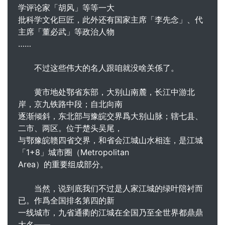
学评论家「胡风」等等一大
批科学文化巨匠，此外还有国家主席「李先念」、代
主席「董必武」等政治人物
……
不过这些伟大的名人跟咱就没啥关係了。
黄市地处鄂省东部，大别山南麓，长江中游北
岸，京九铁路中段；自北向南
逐渐倾斜，东北部与豫皖交界爲大别山脉；辖七县、
二市、两区。位于楚头吴尾，
与鄂豫皖赣四省交界，和省会江城山水相连，是江城
「1+8」城市圈（Metropolitan
Area）的重要组成部分。
当然，说到底我们不过是人家江城的绿叶陪衬而
已。作爲全国排名第四的新
一线城市，九省通衢的江城在全国乃至全世界都鼎鼎
大名――