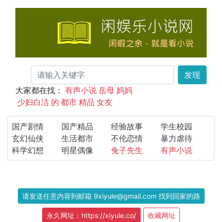
发现
大家都在找：
有声小说
岳母
妈妈
少妇白洁
的
都市
精品
女友
国产剧情
国产精品
经验故事
学生校园
玄幻仙侠
生活都市
不伦恋情
暴力虐待
科学幻想
明星偶像
兔子先生
有声小说
请发送任意内容到邮箱 9xiyule@gmail.com 找到回家的路
永久网址：https://xiyule.co/
收藏网址