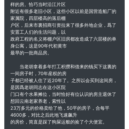
样的房。恰巧当时沿江片区
附近有很多老旧小区，这些小区以前是国营造船厂的
家属院，四层楼高的落后棚
户区，后来市裏招商引资拉来了很多外地企业，爲了
安置工人们的生活问题，以
政府工程的名义将棚户区旧房都改造成了六层楼的单
身公寓，这是90年代初黄市
最早的一批商品房。
当老胡拿着多年打工积攒和借来的钱买下这裏的
一间房子时，70年産权的房
子都已经被人住了近20年了。之所以会买到这间房，
是因爲老胡同志在这小区院
门口有个水果摊位，当时恰好有位认识的房主退休了
想回云南老家养老，索性以
23万多元的价格卖给了他，50平的房子，合每平
4600多，对比之后此地飞速飙升
的房价，简直是踩了狗屎运般的捡了个大便宜。