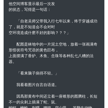
他空间博客显示最后一次发
的状态，写得是一句话：
「自老吴师父带我入行七年以来，终于穿越成功
了，就是不知道会不会对时
空环境造成什麽不好的影响？？？」
配图是林地中的一片泥土空地，放着一张画满奇
形怪状符号咒语的黄色巨布，
上面摆满了香炉、木鱼、念珠等各种乱七八糟的法
器。
「看来脑子病得不轻。」
我看着图片自言自语道。
因爲那黄布中间还立着一座锥形的图腾柱，长短
不一的尖刺上插满了蛇、鼠、
蝙蝠、蟾蜍、刺猬、狸猫、穿山甲……等野生动物，