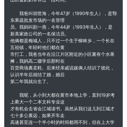
我爸叫胡世海，今年47岁（1990年生人），是鄂
东果蔬批发市场的一名管理
员。我妈叫剧一燕，今年44岁（1993年生人），是
新美家政公司的一名保洁员。
他俩都是梅城人，只不过一个生于柳林乡，一个长在
五祖镇，年轻时他们都在黄
市打工，我爸当年在沿江片区附近的小区裏有个水果
摊，我妈高二辍学后那时在
百货商场裏卖鞋。后来经亲戚说媒俩人结识了彼此，
认识半年后就结了婚，婚后
第二年我就出生了。
我呢，从小到大都在黄市本地上学，直到19岁考
上衢大一个二本文科专业这
才有机会去省会江城读书。虽然从我们这儿到江城才
七十多公裏远，如果开车走
高速甚至连一个半小时的时间都用不到，但在上大学