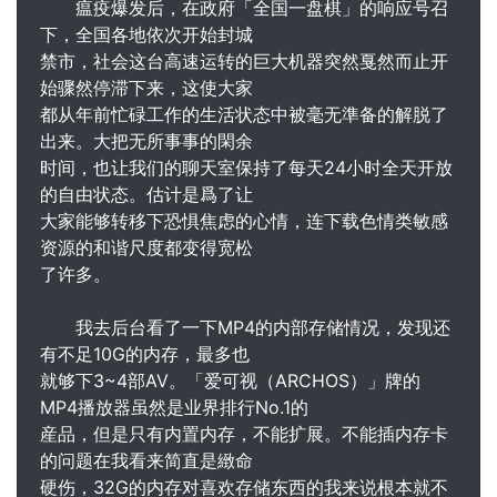
瘟疫爆发后，在政府「全国一盘棋」的响应号召
下，全国各地依次开始封城
禁市，社会这台高速运转的巨大机器突然戛然而止开
始骤然停滞下来，这使大家
都从年前忙碌工作的生活状态中被毫无準备的解脱了
出来。大把无所事事的閑余
时间，也让我们的聊天室保持了每天24小时全天开放
的自由状态。估计是爲了让
大家能够转移下恐惧焦虑的心情，连下载色情类敏感
资源的和谐尺度都变得宽松
了许多。
我去后台看了一下MP4的内部存储情况，发现还
有不足10G的内存，最多也
就够下3~4部AV。「爱可视（ARCHOS）」牌的
MP4播放器虽然是业界排行No.1的
産品，但是只有内置内存，不能扩展。不能插内存卡
的问题在我看来简直是緻命
硬伤，32G的内存对喜欢存储东西的我来说根本就不