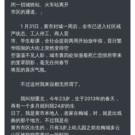
闭一切城铁站、火车站离开
市区的通道。」
1 月31日，黄市封城一周后，全市已进入社区戒
严状态。工人停工、商人罢
市、学生歇课，全社会提前两周开始放年假，昔日繁
华喧闹的大街上突然变得空
空蕩蕩不见人影，城市裏四处弥漫着死亡恐惧所带来
的笼罩阴影，毫无任何春节
将至的喜庆气氛。
不过这对我来说都无所谓了。
我叫胡重北，今年23岁，生于2013年的春天，
再有一个多月就到我24岁的生
日了。我是黄市本地人，老家在梅城，对，就是出戏
曲的那个地方。不过我是在
黄市市区出生的，只有3岁上幼儿园之前在梅城多云
山区被奶奶带养过一段时间。