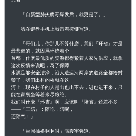
「自新型肺炎病毒爆发后，就更是了。」
我在键盘手机上敲击着按键写道。
「哥们儿，你那儿不算什麽，我们『环省』才是
最悲催的，就因爲环绕着个
首都，什麽最优质的资源都得紧着人家先供应，就拿
这次疫情来说吧，爲了保障
水源足够安全洁净，沿人造运河两岸的道路全都给封
禁了，我们出村的桥就在这
河上，现在村子的人是出也出不去，进也进不来，只
能在家裏坐等着米尽粮绝。
我们叫什麽『环省』啊，应该叫『陪省』还差不多
――『三陪』：陪吃，陪喝，
还陪气！」
「巨屌插娘啊啊叫」满腹牢骚道。