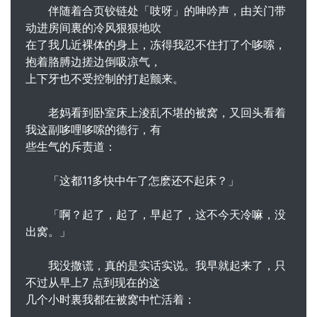
伴随着合页铰链处「吱呀」的呻吟声，由关门带
动进房间裏的冷风狠狠地吹
在了我几近裸体的身上，冻得我忍不住打了个哆嗦，
抱着胳膊边搓边倒吸凉气，
上下牙也不受控制的打起颤来。
老妈看到卧室床上淩乱不堪的被窝，又回头看着
我这副哆哩哆嗦的德行，有
些生气的斥责道：
「这都11多快中午了怎麽还不起床？」
「啊？起了，起了，早起了，这不今天冷嘛，没
出窝。」
我没撒谎，真的是实话实说。我早就起来了，只
不过从早上7 点到现在的这
几个小时裏我都在被窝中忙活着：