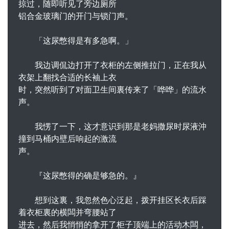
掠过，随即听见了旁边厕所
铝合金玻璃门的开门与锁门声。
「这尿憋得是有多急啊。」
我边调侃边打开了衣柜的左侧推拉门，正在我从
衣架上翻找合适的长袖上衣
时，突然听到了对面卫生间裏传来了「哗哗」的流水
声。
我愣了一下，这才意识到那是老妈撒尿时尿液沖
撞到马桶内壁后响起的激流
声。
『这尿憋得的确是够急的。』
想到这裏，我忽然色心泛起，拨开挂区长衣后踩
着衣柜裏的横闆并弯腰站了
进去，然后我悄悄的拿开了柜子顶端上的活动木闆，