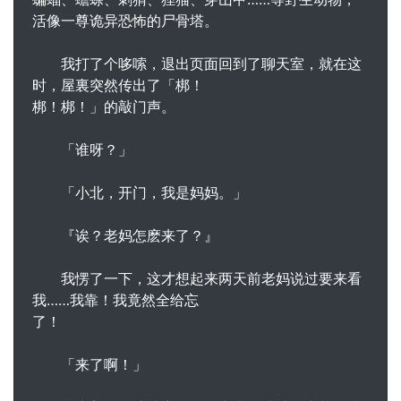
活像一尊诡异恐怖的尸骨塔。
我打了个哆嗦，退出页面回到了聊天室，就在这
时，屋裏突然传出了「梆！
梆！梆！」的敲门声。
「谁呀？」
「小北，开门，我是妈妈。」
『诶？老妈怎麽来了？』
我愣了一下，这才想起来两天前老妈说过要来看
我……我靠！我竟然全给忘
了！
「来了啊！」