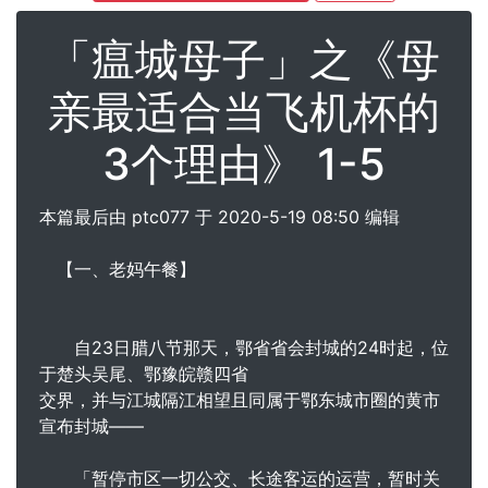
「瘟城母子」之《母
亲最适合当飞机杯的
3个理由》 1-5
本篇最后由 ptc077 于 2020-5-19 08:50 编辑
【一、老妈午餐】
自23日腊八节那天，鄂省省会封城的24时起，位
于楚头吴尾、鄂豫皖赣四省
交界，并与江城隔江相望且同属于鄂东城市圈的黄市
宣布封城――
「暂停市区一切公交、长途客运的运营，暂时关