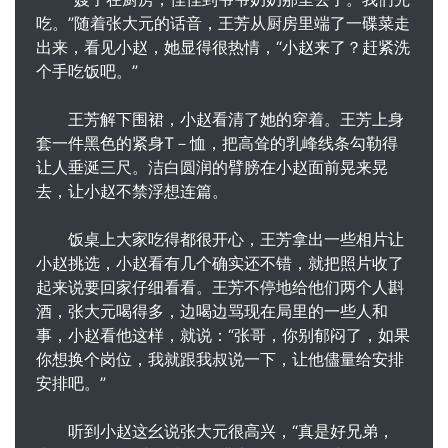
吃。”随着张大元的话音，王芳从厨房里端了一碟菜走
出来，看见小赵，她显得很热情，“小赵来了？赶紧洗
个手吃饭吧。”
王芳解下围裙，小赵看清了她的穿着。王芳上身
套一件黑色的紧身T－恤，把高耸的乳峰线条勾勒得
让人垂涎三尺。洁白圆润的臂膀在小赵面前晃来晃
去，让小赵不禁浮想连篇。
饭桌上大家吃得都很开心，王芳拿出一些相片让
小赵挑选，小赵看有几个确实还不错，就把照片收了
起来说要回家仔细看看。王芳不停地给他们两个人斟
酒，张大元喝得多，边喝边骂现在局里的一些人和
事，小赵看他这样，就说：“张哥，你别郁闷了，如果
你想换个岗位，我就跟我叔说一下，让他儘量给安排
安排吧。”
听到小赵这幺说张大元很高兴，“真是好兄弟，