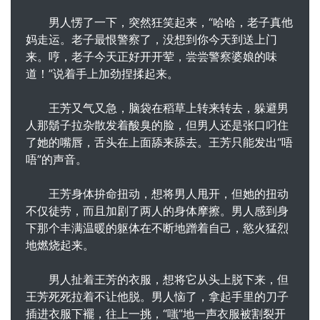
男人愣了一下，突然狂笑起来，“哈哈，老子真他
妈走运。老子最恨警察了，没想到你今天到送上门
来。哼，老子今天正好开开荤，尝尝警察婆娘的味
道！”说着手上加劲捏揉起来。
王芳又气又急，脑袋在稻草上转来转去，躲避男
人那鬍子拉杂散发着酸臭的脸，但男人还是张口叼住
了她的嘴唇，舌头在上面舔来舔去。王芳只能发出“唔
唔”的声音。
王芳身体拚命扭动，想将男人甩开，但她的扭动
不仅徒劳，而且加剧了两人的身体摩擦。男人感到身
下那个丰满温暖的躯体在不断地蹭着自己，慾火猛烈
地燃烧起来。
男人扯着王芳的衣服，想将它从头上脱下来，但
王芳死死拉着不让他脱。男人恼了，拿起手里的刀子
插进衣服下襬，往上一挑，“嗤”地一声衣服被割裂开