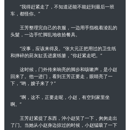
“我得赶紧走了，不知道还能不能赶到最后一班
车，都怪你。”
王芳整理完自己的衣服，一边用手指梳着淩乱的
头髮，一边手忙脚乱地收拾餐具。
“没事，应该来得及。”张大元正把用过的卫生纸
和摔碎的菸灰缸丢进废纸篓，“你赶紧走吧。”
这时候，门外传来响亮的脚步和咳嗽声，是小赵
回来了。他一进门，看到王芳正要走，眼睛亮了一
下，“哟，嫂子来了？”
“啊，这不，正要走呢，小赵，有空到家里坐
啊。”
王芳赶紧提了东西，沖小赵笑了一下，匆匆走出
了门。当她从小赵身边掠过的时候，小赵猛吸了一下