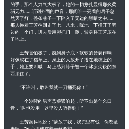
的手，那个人力气大极了，她的一切挣扎显得那幺柔
弱无力……听到外面的声音，那间唯一亮着的房子忽
然灭了灯，整条巷子一下陷入了无边的黑暗之中……
那人拖着王芳往回走了七、八米，咣地一下撞开了旁
边的一个门，进去后用脚把门一踢，转身将王芳压在
了地上。
王芳害怕极了，感到身子底下软软的瑟瑟作响，
好像躺在了稻草上。身上的人放开了捂在她嘴上的
手，她正要叫喊，马上感到脖子被一个冰凉尖锐的东
西顶住了。
“不许叫，敢叫我就一刀捅死你！”
一个沙哑的男声恶狠狠响起，听不出是什幺口
音，“叫也没用，这里没人听得到！”
王芳颤抖地说：“请放了我，我兜里有钱，你都拿
走吧。”她心里残存着一丝希望。