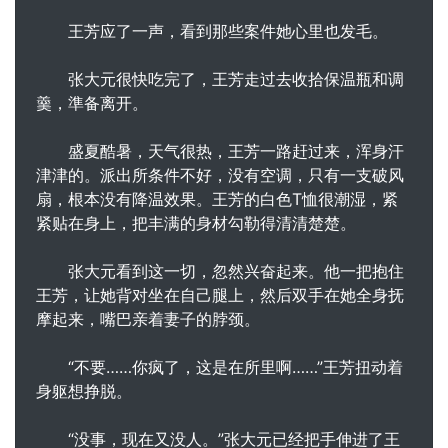
王芳应了一声，看到那些案件她心里也发毛。
张大元很快吃完了，王芳走过去收拾保温瓶和调
羹，準备离开。
盛夏酷暑，天气很热，王芳一路赶过来，浑身汗
津津的。派出所条件不好，没有空调，只有一支破风
扇，根本没有降温效果。王芳的白色T恤很潮湿，紧
紧贴在身上，把丰满的身材勾勒得清清楚楚。
张大元看到这一切，忽然兴奋起来。他一把抱住
王芳，让她背对坐在自己腿上，然后双手在她全身抚
摩起来，嘴巴亲着妻子的脖颈。
“不要……你疯了，这是在所里啊……”王芳扭动着
身躯想挣脱。
“没事，现在又没人。”张大元已经把手伸进了王