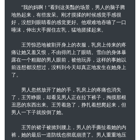
“我的妈啊！”看到这美豔的场景，男人的脑子腾
地热起来，有些发呆。刚才摸揉的时候感觉手感很
好，没想到眼睛看的感觉更好。他艰难地吞嚥了一口
唾沫，伸出大手握住左乳，猛地搓揉起来。
王芳惊恐地被割开身上的衣服，乳房上传来的疼
痛让她又羞又恨，不由得闭上了眼睛。雪白的身体暴
露在一个粗鄙的男人眼前，被他玩弄，这样的事她以
前连想都没想过，没料到今天却真正地发生在她身上
了。
男人忽然放开了她的手，乳房上的疼痛也消失
了，王芳睁眼，却看见男人正在拉下裤子，掏摸那根
丑恶的东西出来。王芳着急了，挣扎着想爬起来，但
男人一下子就按倒了她。
王芳的裙子被掀到腰上，男人的手撕扯着她的内
裤，她的最后一道防线也彻底崩溃了。男人重重地压