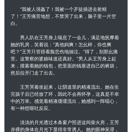
“我被人强姦了！我被一个歹徒插进去射精
了！”王芳痛苦地想，不禁哭了出来，脑子里一片空
白。
男人趴在王芳身上喘息了一会儿，满足地抚摩着
她的乳房，笑着说：“真他妈爽！怎幺样，你也爽
吧？”王芳只管捂着脸悲伤地抽泣。“得了，别那幺痛
苦。这警察的婆娘味道还真好。”男人从王芳身上起
来，摸索着她的钱包，把里面的钱塞进自己的裤袋，
然后拉开门走了出去。
王芳哭着坐起来，让阴道里的精液流出。她在生
完孩子后已经放了环，因此不会再怀孕，这真是不幸
中的万幸。感觉着精液缓缓流出，她感到一阵噁心，
有一种想呕吐反应。
淡淡的月光透过木条窗户照进这间柴火房，王芳
赤裸的身体在月光下显得非常诱人。她的眼神呆滞，