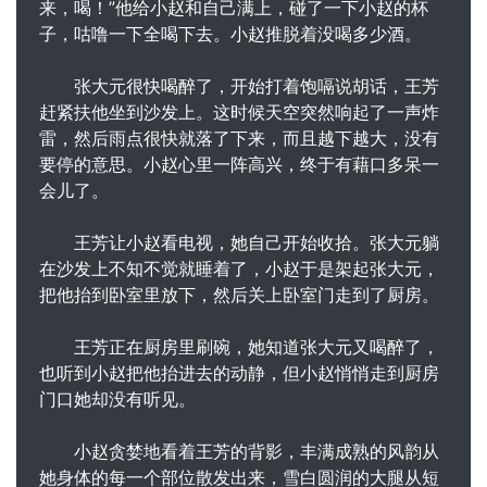
来，喝！”他给小赵和自己满上，碰了一下小赵的杯
子，咕噜一下全喝下去。小赵推脱着没喝多少酒。
张大元很快喝醉了，开始打着饱嗝说胡话，王芳
赶紧扶他坐到沙发上。这时候天空突然响起了一声炸
雷，然后雨点很快就落了下来，而且越下越大，没有
要停的意思。小赵心里一阵高兴，终于有藉口多呆一
会儿了。
王芳让小赵看电视，她自己开始收拾。张大元躺
在沙发上不知不觉就睡着了，小赵于是架起张大元，
把他抬到卧室里放下，然后关上卧室门走到了厨房。
王芳正在厨房里刷碗，她知道张大元又喝醉了，
也听到小赵把他抬进去的动静，但小赵悄悄走到厨房
门口她却没有听见。
小赵贪婪地看着王芳的背影，丰满成熟的风韵从
她身体的每一个部位散发出来，雪白圆润的大腿从短