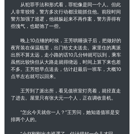
从犯罪手法和形式看，罪犯像是同一个人。但此
人非常狡猾，警方多次行动都没能抓住他。前段时间
警方加强了巡逻，他就躲起来不再作案，警方弄得有
些洩气，也鬆弛了一些。
晚上10点锺的时候，王芳哄睡孩子后，把做好的
夜宵装在保温瓶里，出门给丈夫送去。家里住的离派
出所不算太远，走小路的话10几分钟就可以到，乘车
虽然比较快但从大路走就得绕远，时间上算下来也差
不多。王芳想早点送去，估计赶最后一班车，大概10
点半左右就可以回来。
王芳到了派出所，看见值班室灯亮着，就径直走
了进去。屋里只有张大元一个人，正在调收音机。
“怎幺今天就你一人？”王芳问，她知道值班是安
排两个人的。
“小赵刚刚出去巡逻了，估计得好一会儿才回