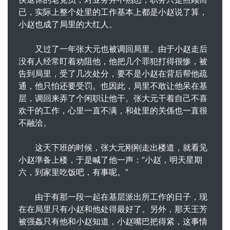
已，实际上整个处里的工作基本上都是小赵说了算，
小赵也成了局里的大红人。
又过了一年张大元也被调回局里。由于小赵走后
没有人经常盯着劝阻他，他把几个罪犯打得很惨，被
告到局里，受了几次处分，要不是小赵在背后帮他疏
通，他只怕还要受罚。也因此，局里不敢让他呆在基
层，调回来弄了个闲职让他干。张大元干着自己不喜
欢干的工作，心里一直不满，和处里的关係也一直很
不融洽。
这天下班的时候，张大元刚刚走出楼道，就看见
小赵準备上楼，于是喊了他一声：“小赵，明天星期
六，到家里吃饭吧，有事呢。”
由于有那一段一起在基层派出所工作的日子，现
在在局里只有小赵和他处得最好了。另外，那天王芳
被强姦只有他和小赵知道，小赵嘴巴把得紧，这事情