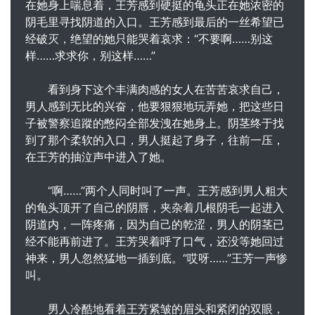
在她身上喘息着，王芳感到硬挺的龟头正在她浓密的
阴毛里寻找阴道的入口。王芳感到最后的一丝希望已
经破灭，绝望的她只能哭着哀求：“不要啊……别这
样……求求你，别这样……”
看到身下这个丰满肉感的女人在苦苦哀求自己，
男人感到无比的兴奋，他要狠狠地玩弄她，把这些日
子被警察追蹤的憋闷全部发洩在她身上。阴茎终于找
到了那个柔软的入口，男人挺起了身子，往前一压，
在王芳的抽泣声中进入了她。
“啊……”两个人同时叫了一声。王芳感到男人粗大
的龟头顶开了自己的阴唇，夹杂着几根阴毛一起进入
阴道内，一阵疼痛，因为自己的乾涩，男人的阴茎已
经不能再前进了。王芳哭着呼了口气，还没等她回过
神来，男人忽然猛地一插到底。“哎呀……”王芳一声惨
叫。
男人冷酷地看着王芳紧皱的眉头和紧闭的双眼，