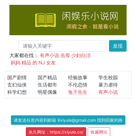
发现
大家都在找：
有声小说
岳母
少妇白洁
妈妈
精品
的
NJ
女友
国产剧情
国产精品
经验故事
学生校园
玄幻仙侠
生活都市
不伦恋情
暴力虐待
科学幻想
明星偶像
兔子先生
有声小说
请发送任意内容到邮箱 9xiyule@gmail.com 找到回家的路
永久网址：https://xiyule.co/
收藏网址