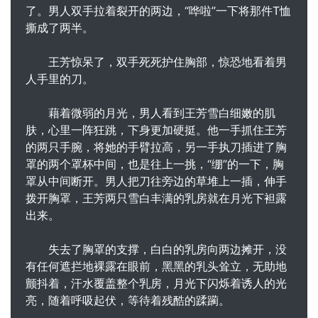
了。男人双手拉着裂开的两边，“哗啦”一下将那件T恤
撕成了两半。
王芳惊呆了，双手死死护住胸部，惊恐地看着男
人手里的刀。
藉着微弱的月光，男人看到王芳雪白细嫩的肌
肤，心里一阵狂跳，下身更加硬挺。他一手抓住王芳
的两只手腕，将她的手臂拉高，另一手执刀插进了胸
罩的两个罩杯中间，也是往上一挑，“绷”的一下，胸
罩从中间断开。男人把刀往旁边的草堆上一插，伸手
拨开胸罩，王芳两只雪白丰满的乳房就在月光下袒露
出来。
失去了胸罩的支撑，白白的乳房向两边摊开，没
有任何遮拦地裸露在眼前，黑黑的乳头耸立，无助地
颤抖着，汗水覆盖整个乳房，月光下闪烁着诱人的光
亮，随着呼吸起伏，等待着残酷的蹂躏。