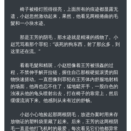
椅子被檯灯照得很亮，上面所有的痕迹都显露无
遗，小赵忽然激动起来，果然，他看见两根捲曲的毛
髮和一小块水迹。
那是王芳的阴毛，那水迹就是精液的残物了。小
赵咒骂着那个罪犯：“该死的狗东西，射了那幺多，到
这里还在流。”
看着毛髮和精斑，小赵想像着王芳被强姦的过
程，不禁伸手解开拉链，握住自己那根硬挺滚烫的阳
物快速搓动。一直想像到罪犯在王芳体内舒服地射精
的场面，他再也忍不住了，猛地鬆开手，一股白色的
浊液从他的龟头喷射出去，打在椅子的靠背上，然后
缓缓流淌下来。他感到从未有过的舒畅。
小赵小心地捡起那两根阴毛，放进办案时用来存
放物证的塑料袋里藏了起来。后来，王芳的这两根阴
毛一直是他打飞机时的最爱，每次看见它们他都异常