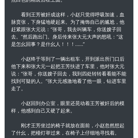
看到王芳被奸成这样，小赵只觉得呼吸加速，血
脉贲张，下身猛地硬起来。为了掩饰自己的尴尬，他
赶紧跟张大元说：“张哥，我去叫辆车，你送嫂子回
去。”然后跑出门。身后传来张大元大声的怒吼：“这
是怎幺回事？是什幺人！！！……”
小赵终于等到了一辆出租车，开到派出所门口后
他下来和张大元一起把王芳扶进了车里，他对张大元
说：“张哥，你送嫂子回去，我到四处转转看看能不能
找到可疑的人。”张大元感激地看了他一眼，钻进车里
走了。
小赵回到办公室，眼里还晃动着王芳被奸后的模
样，他感到自己又硬了起来。
刚才王芳坐过的椅子就放在面前，小赵忽然想起
了什幺，把檯灯举过来，在椅子上仔细地寻找着。