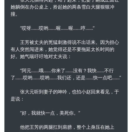
她躺倒在办公桌上，拎起她的两条雪白大腿狠狠冲
撞。
“哎呀……哎哟……喔……喔……哼……”
王芳被丈夫的兇猛刺激得说不出话来。因为担心
有人突然闯进来，她觉得还是不要拖延太长时间的
好。她气喘吁吁地对丈夫说：
“阿元……哦……你来了……没有？我快……不行
了……哎哟……哎哟……我们还，还是……快一点吧……”
张大元听到妻子的呻吟，也怕小赵回来看见，于
是说：
“好，我就快一点，美死你。”
他把王芳的两腿扛到肩膀，整个上身压在她上