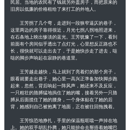
民居。当地的农民有了钱就另外盖房子，而把原来的
旧房以低廉的价格租给了来打工的外地人。
王芳拐了几个弯，走进到一段狭窄逼仄的巷子，
这里两边的房子靠得很近，月光七拐八拐地照进来，
在石条地上映出惨淡的蓝光。王芳犹豫了一下，看到
前面有个房间似乎透出了点灯光，心里想反正路也不
长，很快就可以走出去了，于是她快步走了进去，哒
哒的脚步声响起在寂静的巷道里。
王芳越走越快，马上就到了亮着灯的那个房子，
眼看就要走出巷子，她心里一高兴正準备加快脚步跑
起来，忽然，背后响起一阵风声，她还来不及反应，
一只粗壮的胳膊猛地摀住了她的嘴，接着另外一只胳
膊从后面揽住了她的腰身，一个身体贴在了她的后
背，她感到自己被抱离了地面，正在被往回拖拽着。
王芳惊恐地挣扎，手里的保温瓶哐噹一声掉在地
上。她的双手胡乱扑腾，她只能拚命去掰捂着她嘴巴