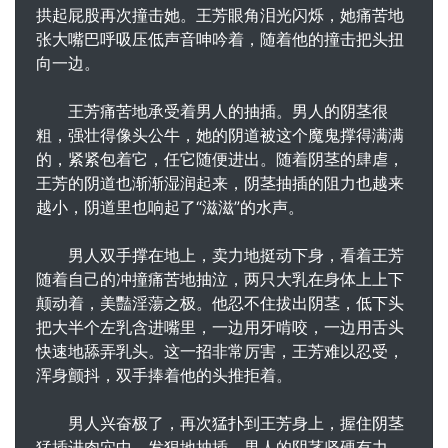
拱起屁股再次撞击她。王芳眼角泪光闪烁，她痛苦地
张大嘴巴呼吸压低声音呻吟着，随着他的撞击把头扭
向一边。
王芳痛苦地承受着男人的抽插。男人的阴茎很
粗，强壮得像头公牛，她的阴道被这个魔鬼撑得满满
的，紧紧包着它，任它随便进出。随着阴茎的肆虐，
王芳的阴道也渐渐湿润起来，阴茎抽插的阻力也越来
越小，阴道里也响起了“滋滋”的水声。
男人双手撑在地上，卖力地挺动下身，看着王芳
随着自己的冲撞痛苦地抽泣，两只大乳在身体上上下
颠动着，美豔淫蕩之极。他忍不住拔出阴茎，低下头
把大半个左乳含进嘴里，一边用牙啃咬，一边用舌头
快速地舔弄乳头。这一招非常厉害，王芳难以忍受，
浑身颤抖，双手捧着他的头推拒着。
男人兴奋极了，再次猛扑到王芳身上，握住阴茎
猛插进肉穴中，发狠地抽插。男人的阴茎坚硬有力，