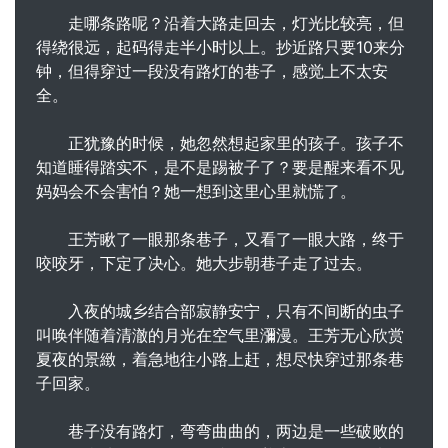
走哪条路呢？沿着大路走回去，灯光比较亮，但
得绕很远，起码得走半小时以上。抄近路只要10来分
钟，但得穿过一段没有路灯的巷子，感觉上不太安
全。
正犹豫的时候，她忽然想起家里的孩子。孩子不
知道睡得踏实不，是不是踢被子了？要是醒来看不见
妈妈会不会害怕？她一想到这里心里就慌了。
王芳瞅了一眼那条巷子，又看了一眼大路，终于
咬咬牙，下定了决心。她大步朝巷子走了过去。
入夜的城乡结合部寂静安宁，只有不间断的虫子
叫唤伴随着清澈的月光在空气里瀰漫。王芳无心欣赏
夏夜的景緻，着急地往小路上赶，想尽快穿过那条巷
子回家。
巷子没有路灯，弯弯曲曲的，两边是一些破败的