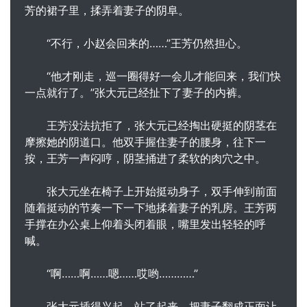
芳的裙子里，揉弄着妻子的阴阜。
“不行，小赵会回来的……”王芳仍然担心。
“他才刚走，巡一圈得好一会儿才能回来，我们快
一点就行了。”张大元已经扯下了妻子的内裤。
王芳没法抗拒了，张大元已经掏出硬挺的阴茎在
摩擦她的阴道口。他双手握住妻子的腰身，往下一
按，王芳一声闷哼，阴茎捅进了柔软的肉穴之中。
张大元坐在椅子上开始挺动身子，双手伸到前面
随着挺动的节奏一下一下地揉着妻子的乳房。王芳两
手撑在办公桌上仰着头闭着眼，嘴里发出轻轻的呼
喊。
“啊……啊……嗯……哎哟…………”
张大元插得兴起，站了起来，把妻子翻成正面让