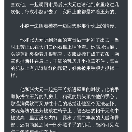
喜欢他。一起调回市局后张大元也请他到家里吃过几
次饭，每次小赵都去了，实际上他都是冲着王芳的。
小赵一边爬着楼梯一边回想起那个晚上的情形。
他和张大元听到外面的声音后一起冲了出去，当
时王芳正趴在大门口的石槛上呻吟着。她满脸泪痕，
头髮蓬乱夹杂着几根稻草，衣服被撕开成了布条，胸
罩也扯断挂在肩上，丰满的乳房几乎掩盖不住，雪白
的肌肤上有几道红红的印记，好像被用手狠力抓揉一
样。
他和张大元一起把王芳抬进屋里的时候，他的手
顺势捂在王芳的乳房上，稍硬的奶头顶在他的手心，
那温润柔软而又弹性十足的感觉让他至今无法忘怀。
失魂落魄的王芳被放在椅子上，皱巴巴的裙子无意中
被掀高，里面没有内裤，露出了雪白丰润的大腿和臀
部，还有两腿之间一部分黑乎乎的阴毛，隐约可见点
点白色的精斑沾在上面。