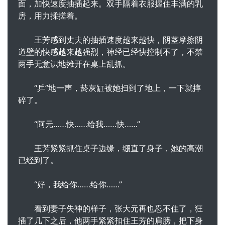
面，加快速度抽插起来。双手隔着衣服握住丰满的乳
房，用力揉搓着。
王芳感到丈夫的抽插速度越来越快，阴茎摩擦阴
道壁的快感越来越强烈，神经已经快控制不了，不禁
两手无意识地摊开在桌上乱抓。
“乒”地一声，菸灰缸被她扫到了地上，一下就摔
碎了。
“阿元……快……给我……快……”
王芳紧紧抓住桌子边缘，绷直了身子，她的高潮
已经到了。
“好，我给你……给你……”
看到妻子失神的样子，张大元再也忍不住了，狂
插了几下之后，他两手紧紧扣住王芳的肩膀，把下身