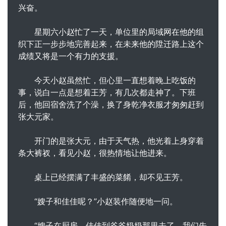
兴奋。
星期六小赵忙了一天，单位里的局域网在他的组
织下正一步步地完善起来，在未来他的陞迁路上这个
成绩又将是一个有力的支援。
今天小赵虽然忙，但心里一直想着晚上吃饭的
事，说白一点是想着王芳，有几次都走神了。下班
后，他回宿舍洗了个澡，换了身乾净衣服才匆匆赶到
张大元家。
开门的是张大元，由于天气热，他光着上身穿着
条大裤衩，看见小赵，很热情地让他进来。
桌上已经摆满了丰盛的菜餚，却不见王芳。
“嫂子和佳佳呢？”小赵装作随便地一问。
“嫂子在厨房，佳佳到爷爷奶奶那里去了。我们先