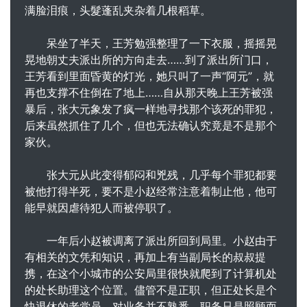
满脸泪痕，头髮蓬乱夹杂着几根稻草。
呆坐了半天，王芳勉强整理了一下衣服，摇摇晃
晃地朝丈夫派出所的方向走去……到了派出所门口，
王芳看到里面昏黄的灯光，她只叫了一声“阿元”，就
再也支撑不住倒在了地上……自从那天晚上王芳被强
暴后，张大元象发了疯一样地寻找那个该死的罪犯，
后来虽然抓住了几个，但也无法确认究竟是不是那个
家伙。
张大元从此变得郁闷和兇残，几乎每个罪犯都要
被他打得半死，要不是小赵经常注意着制止他，他可
能早就因虐待犯人而被停职了。
一年后小赵被调离了派出所回到局里。小赵由于
有相关的文凭和知识，再加上有当副局长的叔叔提
携，在这个小城市的公安局里很快就爬到了计算机处
的处长助理这个位置。儘管不是正职，但正处长是个
快退休的老党员，对业务并不熟悉，职务只是照顾而