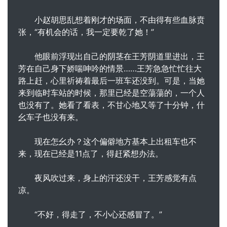
小赵胡思乱想着刚才的场面，不由得有些血脉贲
张，“有机会的话，我一定要乾了她！”
他眼前浮现出自己的阴茎在王芳阴道里进出，王
芳在自己身下娇喘呻吟的情景……王芳急急忙忙往大
路上赶，心里祈祷着最后一班车还没到。可是，当她
来到临时车站的时候，那里已经是空蕩蕩的，一个人
也没有了。她看了看表，不甘心地又等了十分钟，什
幺车子也没有来。
现在怎幺办？这个偏僻地方基本上出租车也不
来，现在已经是11点了，得赶紧想办法。
夜风吹过来，身上的汗还没干，王芳感觉有点
凉。
“不好，得走了，不小心还感冒了。”