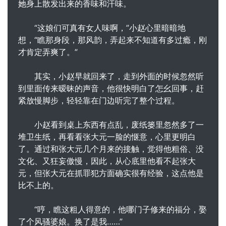
她身上散发出来的香味和汗味。
“这娘们可真有女人味啊，”小赵心里暗暗地
想，“瞧那身段，那风韵，弄起来不知道有多过瘾，刚
才肯定弄爽了。”
其实，小赵早就回来了，走到外面的时候忽然听
到里面传来暧昧的声音，他很快明白了怎幺回事，赶
紧放慢脚步，轻轻靠在门边听完了整个过程。
小赵看到桌上东西有点乱，废纸篓里忽然多了一
堆卫生纸，再看看张大元一脸的惬意，心里更明白
了。通过和张大元几个月来的接触，觉得他粗俗、没
文化、又狂妄傲慢，因此，从心底里他看不起张大
元，但张大元在抓罪犯方面确实很有经验，这点他是
比不上的。
“哼，瞧这粗人得意的，他哪门子修来的福分，娶
了个风骚婆娘。换了是我……”