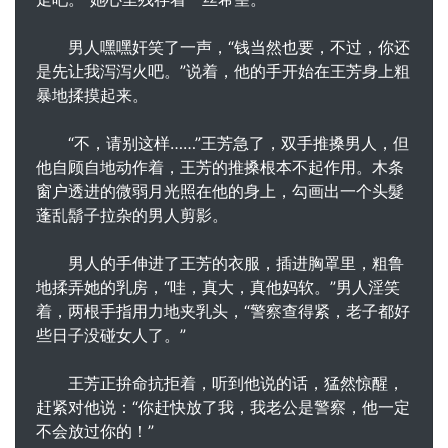
男人嘿嘿奸笑了一声，“钱当然也要，不过，你还
是先让我泻泻火吧。”说着，他的手开始在王芳身上粗
暴地揉摸起来。
“不，请别这样……”王芳急了，双手推搡男人，但
他自顾自地动作着，王芳的推搡根本不起作用。木条
窗户透进的微弱月光照在他的身上，勾画出一个头髮
蓬乱鬍子拉杂的男人剪影。
男人的手伸进了王芳的衣服，插进胸罩里，粗鲁
地揉弄她的乳房，“哇，真大，真他妈软。”男人淫笑
着，两根手指用力地夹乳头，“警察查得紧，老子都好
些日子没碰女人了。”
王芳正拚命抗拒着，听到他说的话，猛然惊醒，
赶紧对他说：“你赶快放了我，我老公是警察，他一定
不会放过你的！”