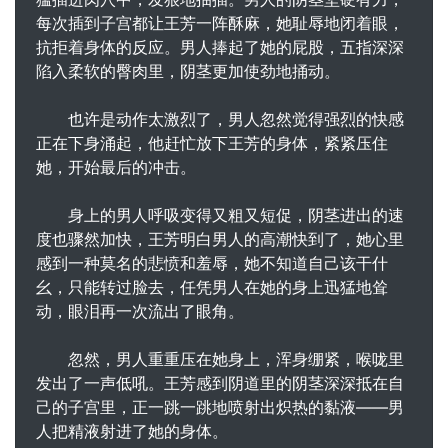
每次插到子宫都让王芳一阵酥麻，她耻辱地闭着眼，
抗拒着身体的反应。男人捧起了她的屁股，五指深深
陷入柔软的臀肉里，阴茎更加使劲地捅动。
也许是动作太激烈了，男人忽然觉得强烈的快感
正在下身涌起，他赶忙放下王芳的身体，紧紧压住
她，开始最后的冲击。
身上的男人呼吸变得又粗又短促，阴茎进出的速
度也骤然加快，王芳明白男人的高潮快到了，她心里
感到一种莫名的悲愤和羞辱，她不知道自己该干什
幺，只能转过脸去，任凭男人在她的身上迅猛地耸
动，眼泪再一次流出了眼角。
忽然，男人重重压在她身上，浑身绷紧，喉咙里
发出了一声低吼。王芳感到阴道里的阴茎深深抵在自
己的子宫里，正一跳一跳地喷射出炽热的黏液——男
人把精液射进了她的身体。