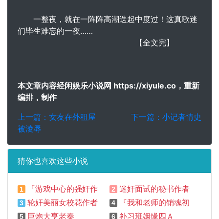
一整夜，就在一阵阵高潮迭起中度过！这真歌迷
们毕生难忘的一夜……
【全文完】
本文章内容经闲娱乐小说网 https://xiyule.co，重新
编排，制作
上一篇：女友在外租屋
下一篇：小记者情史
被淩辱
猜你也喜欢这些小说
『游戏中心的强奸作者不祥』
迷奸面试的秘书作者不详
1
2
轮奸美丽女校花作者不祥
『我和老师的销魂初夜』
3
4
巨炮大亨老秦
补习班姻缘四Ａ
5
6