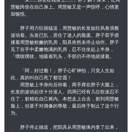
慧敏跨坐在自己身上。周慧敏又是一声惊呼，心情更
加愉悦。
胖子用力狂插猛送，周慧敏的长发如狂风卷浪般
波动着。头发已乱，蔗住了迷人的脸庞。胖子双手搓
揉着周慧敏粉嫩的乳房，阳具依然未停止动作。胖子
见了在手中柔嫩饱满的乳房，忍不住坐起上半身，
「噗吱噗吱」地吸着乳头，手部仍不停地搓揉着。
「阿，好过瘾！」胖子心旷神怡，只觉人生如
此，真的叫自己死了都甘愿！
周慧敏上半身向后仰着，两手撑在胖子大腿上，
长发的波动起伏十分迷人。四周已经有几位歌迷忍不
住了，射精在自己裤内。本想走上台去，射到周慧敏
脸上，但基于对偶像的尊敬，最后终于制止了这个行
为。
胖子停止抽送，把阳具从周慧敏体内拿了出来，