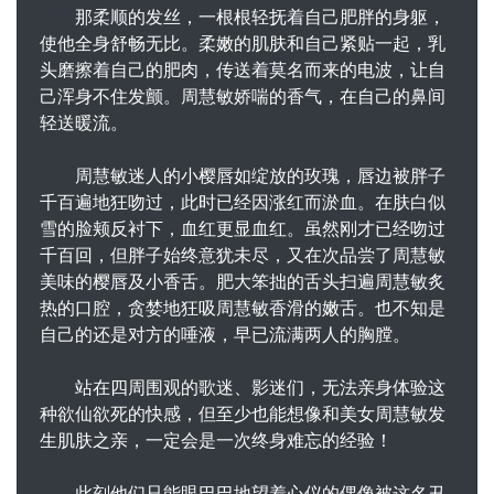
那柔顺的发丝，一根根轻抚着自己肥胖的身躯，
使他全身舒畅无比。柔嫩的肌肤和自己紧贴一起，乳
头磨擦着自己的肥肉，传送着莫名而来的电波，让自
己浑身不住发颤。周慧敏娇喘的香气，在自己的鼻间
轻送暖流。
周慧敏迷人的小樱唇如绽放的玫瑰，唇边被胖子
千百遍地狂吻过，此时已经因涨红而淤血。在肤白似
雪的脸颊反衬下，血红更显血红。虽然刚才已经吻过
千百回，但胖子始终意犹未尽，又在次品尝了周慧敏
美味的樱唇及小香舌。肥大笨拙的舌头扫遍周慧敏炙
热的口腔，贪婪地狂吸周慧敏香滑的嫩舌。也不知是
自己的还是对方的唾液，早已流满两人的胸膛。
站在四周围观的歌迷、影迷们，无法亲身体验这
种欲仙欲死的快感，但至少也能想像和美女周慧敏发
生肌肤之亲，一定会是一次终身难忘的经验！
此刻他们只能眼巴巴地望着心仪的偶像被这名丑