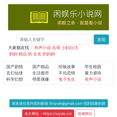
发现
大家都在找：
有声小说
岳母
少妇白洁
妈妈
精品
的
女友
的妈妈
国产剧情
国产精品
经验故事
学生校园
玄幻仙侠
生活都市
不伦恋情
暴力虐待
科学幻想
明星偶像
兔子先生
有声小说
请发送任意内容到邮箱 9xiyule@gmail.com 找到回家的路
永久网址：https://xiyule.co/
收藏网址