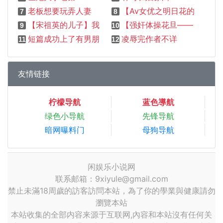
老板想要玩弄人妻
【Av女优之明日花的感谢祭】【完】【作者杨小饕餮】
7
8
【宋祖英的儿子】我和妈妈祖英的同床之乐作者不详
【强奸体操花旦——俄罗斯美女帕伏洛娃】作者不详
9
10
短篇成功上了有男朋友的同事完整作者不详
凌辱完作者不详
11
12
友情链接
柠檬导航
蓝色導航
绿色小导航
先锋导航
暗网曝料门
母狗导航
闲娱乐小说网
联系邮箱：9xiyule@gmail.com
禁止未滿18周歲的訪客訪問本站，為了你的學業與健康請勿
瀏覽本站
本站收集的全部内容来源于互联网,內容和本站沒有任何关