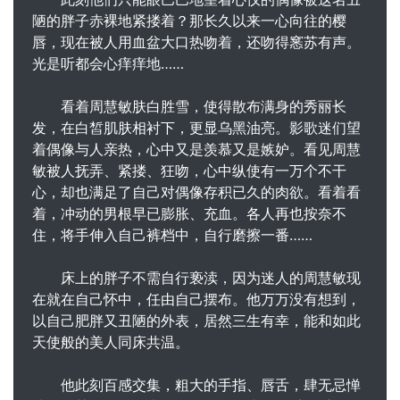
陋的胖子赤裸地紧搂着？那长久以来一心向往的樱
唇，现在被人用血盆大口热吻着，还吻得窸苏有声。
光是听都会心痒痒地……
看着周慧敏肤白胜雪，使得散布满身的秀丽长
发，在白皙肌肤相衬下，更显乌黑油亮。影歌迷们望
着偶像与人亲热，心中又是羡慕又是嫉妒。看见周慧
敏被人抚弄、紧搂、狂吻，心中纵使有一万个不干
心，却也满足了自己对偶像存积已久的肉欲。看着看
着，冲动的男根早已膨胀、充血。各人再也按奈不
住，将手伸入自己裤档中，自行磨擦一番……
床上的胖子不需自行亵渎，因为迷人的周慧敏现
在就在自己怀中，任由自己摆布。他万万没有想到，
以自己肥胖又丑陋的外表，居然三生有幸，能和如此
天使般的美人同床共温。
他此刻百感交集，粗大的手指、唇舌，肆无忌惮