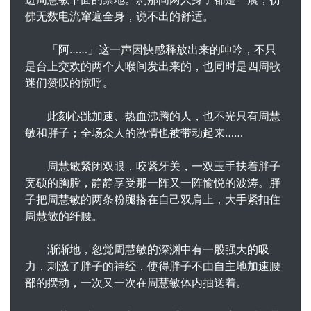
佛无数电流窜遍全身，说不出的舒适。
「阿……」这一声因快感释放出来的呻吟，不只
是台上交欢的两个人喉间发出来的，也同时是四周歌
迷们赞叹的惊呼。
此刻心跳加速、热血沸腾的人，也不光只有周慧
敏和胖子；全场众人的激情也被带动起来……
周慧敏紧闭双眼，咬紧牙关，一双玉手扶着胖子
宽硕的胸膛，静静享受那一阵又一阵愉悦的波涛。胖
子把周慧敏的两条粉腿搭在自己双肩上，大手紧扣住
周慧敏的纤腰。
渐渐地，忽觉周慧敏的深渊中有一股强大的吸
力，刺激了胖子的神经，使得胖子不由自主地加速腰
部的摆动，一次又一次在周慧敏体内抽送着。