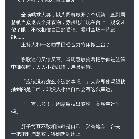
全场哄堂大笑，以为周慧敏开了个玩笑。直到周
慧敏当众退去全身衣物，赤裸地呈现在台上，观众才
傻了眼，不敢相信自己的眼睛。霎时全场一片寂
静……
主持人和一名助手已经合力将床搬上台了。
影歌迷们又惊又喜。当周慧敏笑着把手伸进签筒
中抽签时，人人小鹿乱撞，屏息静待。
「应该没有这幺幸运的事吧！」大家即使渴望被
抽到的是自己，却没人相信自己会有这幺幸运。
「一零九号！」周慧敏抽出签球，高喊幸运号
码。
胖子简直不敢相信就是自己，兴奋地奔上台去，
一把抱起周慧敏，将她扔到床上！