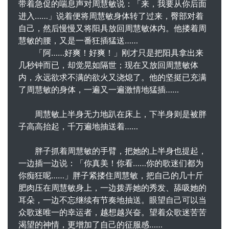
带着急促的喘息声对周慧敏说：「来，我要从你后面
进入……」说着便将周慧敏身体转了过来，臀部对着
自己，然后慢慢又将阳具放回周慧敏体内。他搂着周
慧敏的腰，又是一番狂插猛送……
「阿……好爽！好爽！」刚才只是把阳具拿出来
几秒钟而已，却觉晃如隔世；现在又放回周慧敏体
内，永远欲求不满的欲火又浇熄了。他的坚挺已充满
了周慧敏的身体，一遍又一遍激情地猛插……
周慧敏上半身无力地趴在床上，下半身则是被胖
子高高抬起，千万遍地抽送着……
胖子抓着周慧敏的手臂，把她的上半身也提起，
一边插一边说：「你真美！你看……你的歌迷们都为
你痴狂呢……」胖子紧搂住周慧敏，把自己的几十斤
肥肉压在周慧敏身上，一边拨弄她的秀发、舔吸她的
耳朵，一边不忘继续有节奏地抽送。眼望自己可以当
众歌迷唯一的幸运者，越想越兴奋。望着众歌迷苦苦
渴望的神情，更增加了自己的征服感……