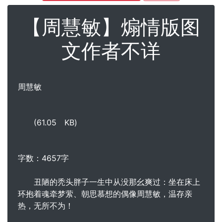
【周慧敏】煽情版图
文作者不详
周慧敏
(61.05 KB)
字数：4657字
丑陋的秃头胖子一生中从没那幺爽过：坐在床上
环抱着魂牵梦萦、朝思慕想的偶像周慧敏，温存亲
热，无所不为！