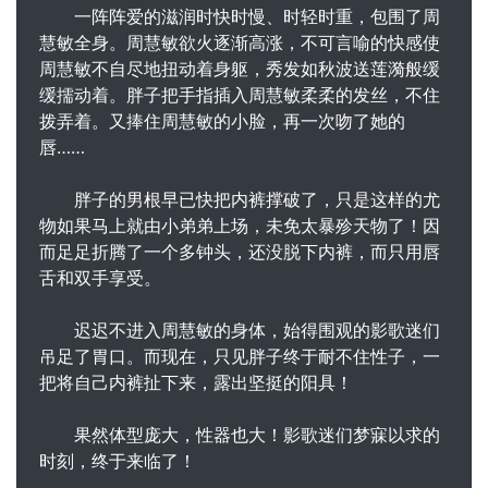
一阵阵爱的滋润时快时慢、时轻时重，包围了周
慧敏全身。周慧敏欲火逐渐高涨，不可言喻的快感使
周慧敏不自尽地扭动着身躯，秀发如秋波送莲漪般缓
缓擩动着。胖子把手指插入周慧敏柔柔的发丝，不住
拨弄着。又捧住周慧敏的小脸，再一次吻了她的
唇……
胖子的男根早已快把内裤撑破了，只是这样的尤
物如果马上就由小弟弟上场，未免太暴殄天物了！因
而足足折腾了一个多钟头，还没脱下内裤，而只用唇
舌和双手享受。
迟迟不进入周慧敏的身体，始得围观的影歌迷们
吊足了胃口。而现在，只见胖子终于耐不住性子，一
把将自己内裤扯下来，露出坚挺的阳具！
果然体型庞大，性器也大！影歌迷们梦寐以求的
时刻，终于来临了！