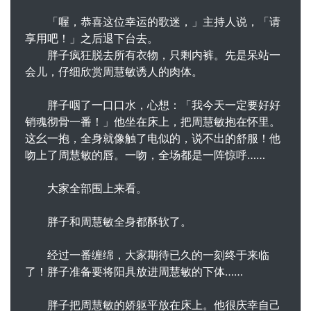
「喔，恭喜这位幸运的歌迷，」主持人说，「请
享用吧！」之后退下台去。
胖子疯狂脱去所有衣物，只剩内裤。先是呆站一
会儿，仔细欣赏周慧敏诱人的肉体。
胖子咽了一口口水，心想：「我今天一定要好好
销魂彻骨一番！」他坐在床上，把周慧敏抱在怀里。
这幺一抱，全身就像触了电似的，说不出的舒服！他
吻上了周慧敏的唇。一吻，全场都是一阵惊呼……
大家全部围上来看。
胖子和周慧敏全身都酥软了。
经过一番缠绵，大家期待已久的一刻终于来临
了！胖子准备要将阳具放进周慧敏的下体……
胖子把周慧敏的娇躯平放在床上。他很庆幸自己