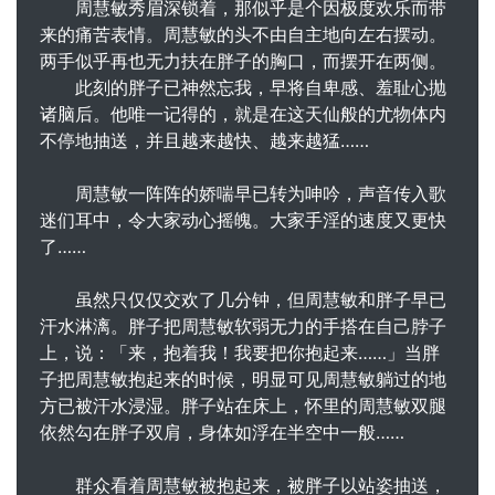
周慧敏秀眉深锁着，那似乎是个因极度欢乐而带
来的痛苦表情。周慧敏的头不由自主地向左右摆动。
两手似乎再也无力扶在胖子的胸口，而摆开在两侧。
此刻的胖子已神然忘我，早将自卑感、羞耻心抛
诸脑后。他唯一记得的，就是在这天仙般的尤物体内
不停地抽送，并且越来越快、越来越猛……
周慧敏一阵阵的娇喘早已转为呻吟，声音传入歌
迷们耳中，令大家动心摇魄。大家手淫的速度又更快
了……
虽然只仅仅交欢了几分钟，但周慧敏和胖子早已
汗水淋漓。胖子把周慧敏软弱无力的手搭在自己脖子
上，说：「来，抱着我！我要把你抱起来……」当胖
子把周慧敏抱起来的时候，明显可见周慧敏躺过的地
方已被汗水浸湿。胖子站在床上，怀里的周慧敏双腿
依然勾在胖子双肩，身体如浮在半空中一般……
群众看着周慧敏被抱起来，被胖子以站姿抽送，