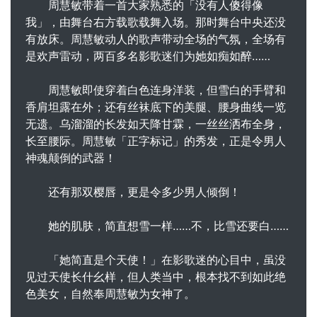
周慧敏带着一首大家熟悉的「没有人傻得像
我」，由舞台右方载歌载舞入场。那时舞台中央还没
有放床。周慧敏动人的歌声带动全场的气氛，全场有
是欢声雷动，两百多名影歌迷们为她如痴如醉……
周慧敏即使穿着白色连身洋装，但雪白的手臂和
香肩坦露在外；还有丝袜底下的美腿、腰身曲线一览
无遗。乌溜溜的长发如天降甘霖，一丝丝洒布全身，
长至腰际。周慧敏「正字标记」的秀发，正是令男人
神魂颠倒的武器！
还有那双樱唇，更是令多少男人倾倒！
她的肌肤，简直想雪一样……不，比雪还要白……
「她简直是个天使！」在影歌迷的心目中，虽没
见过天使长什幺样，但人类当中，根本找不到如此绝
色美女，自然奉周慧敏为女神了。