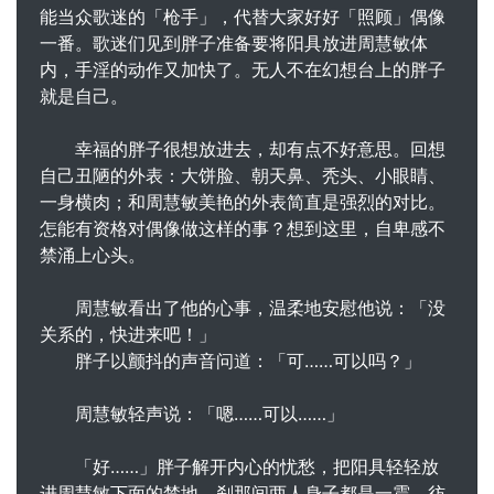
能当众歌迷的「枪手」，代替大家好好「照顾」偶像
一番。歌迷们见到胖子准备要将阳具放进周慧敏体
内，手淫的动作又加快了。无人不在幻想台上的胖子
就是自己。
幸福的胖子很想放进去，却有点不好意思。回想
自己丑陋的外表：大饼脸、朝天鼻、秃头、小眼睛、
一身横肉；和周慧敏美艳的外表简直是强烈的对比。
怎能有资格对偶像做这样的事？想到这里，自卑感不
禁涌上心头。
周慧敏看出了他的心事，温柔地安慰他说：「没
关系的，快进来吧！」
胖子以颤抖的声音问道：「可……可以吗？」
周慧敏轻声说：「嗯……可以……」
「好……」胖子解开内心的忧愁，把阳具轻轻放
进周慧敏下面的禁地。刹那间两人身子都是一震，彷