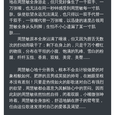
地在周慧敏全身游走，但只觉好像生了一千双手、一
万张嘴，也无法在同一秒钟感受到周慧敏每一寸肌
肤。纵使欲望永远无法满足，也只得以一双手代替一
千双手，一张嘴代替一万张嘴，以迅捷的速度占领周
慧敏全身从头到脚；生怕不小心遗漏了某一寸肌
肤……
周慧敏原本全身沾满了唾液，但又因为唇舌无数
次的扫动而吸干了；剩下在身上的，只是千万个樱红
的吻痕，分布在平坦的小腹、饱满的乳峰、雪白的粉
腿、纤纤玉指、香肩、双颊、美背、美臀……
周慧敏心地十分善良，根本不会去计较做爱的对
象相貌如何。肥胖的丑男或英挺的帅哥，在她眼里根
本没有差别！只要是热情如火的影歌迷对自己有强烈
的欲望，周慧敏都会愿意为其解除心中的苦闷。因而
此刻的周慧敏依然怡然自得，闭着双眼，小嘴微张呻
吟着。周慧敏全身放松，舒适地躺在胖子的臂弯里，
任由这位歌迷发泄对自己的爱慕及渴望……