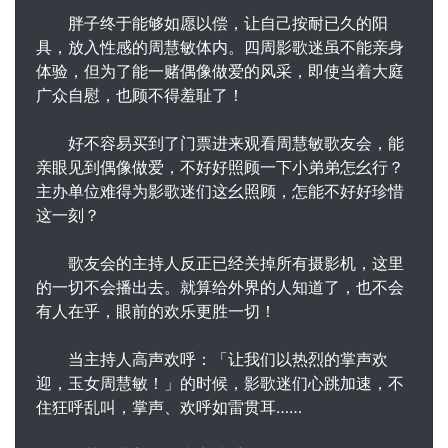
胖子终于能够如愿以偿，让自己按耐已久的阳
具，放入性感的周慧敏体内。四周影歌迷虽不能亲身
体验，但为了能一赌偶像做爱的风采，即使当着大庭
广众自慰，也顾不得羞耻了！
好不容易买到了门票进来观看周慧敏歌友会，能
亲眼见到偶像做爱，不好好照顾一下小弟弟怎幺行？
主办单位难得为影歌迷们这幺照顾，怎能不好好珍惜
这一刻？
歌友会的主持人反正已经关掉所有摄影机，这里
的一切不会播出去。就算给外界的人知道了，也不会
有人在乎，眼前的欢乐更胜一切！
当主持人高声欢呼：「让我们以热烈的掌声欢
迎，玉女周慧敏！」的时候，影歌迷们心跳加速，不
住狂呼乱叫，掌声、欢呼如雷贯耳……