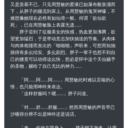
又是羡慕不已。只见周慧敏的爱液已如瀑布般泉涌而
下，从胖子的腿流到床上。从周慧敏的鬼哭神嚎，不
难想像她现在必然有如仙境一般。何谓「欲仙欲
死」，已在周慧敏脸上表露无遗……
胖子尝到了征服美女的快感，热血更加沸腾，欲
望更加猛烈，于是带动意志加快抽送的节奏。从肉体
与肉体相撞而发出的「啪啪啪」声听来，可想而知抽
插得有多幺结实、多幺剧烈。胖子一辈子也想不到自
己的腰竟可以动得这幺快，想必是怀中这个天仙赐予
的圣物，赐给了自己无比的神力……
「阿……阿……阿……」周慧敏此时难以言喻的心
情，也只能用呻吟来表达。
「这样舒服吗？嗯……」胖子问道。
「对……舒……舒服……」然而周慧敏的声音早已
沙哑得分辨不出是呻吟还是说话。
「来……你坐在我身上……」胖子躺下身来，让周