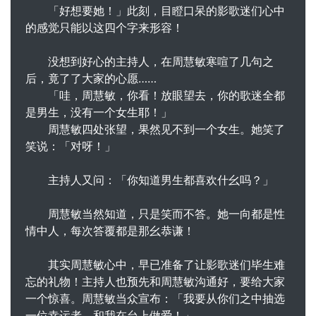
「好想要她！」此刻，目瞪口呆的影歌迷们心中
的感觉只能以这四个字来形容！
没想到好心的主持人，在周慧敏寒喧了几句之
后，竟了了大家的心愿……
「哇，周慧敏，你看！放眼望去，你的歌迷全都
是男生，没有一个女生耶！」
周慧敏四处张望，果然见不到一个女生。她笑了
笑说：「对呀！」
主持人又问：「你知道男生都喜欢什幺吗？」
周慧敏当然知道，只是笑而不答。她一向都是性
情中人，每次答覆都是那幺恭谦！
其实周慧敏心中，早已准备了让影歌迷们毕生难
忘的礼物！主持人也预先和周慧敏沟通好，要给大家
一个惊喜。周慧敏当众宣布：「我要从你们之中抽选
一位幸运者，和我在台上做爱！」