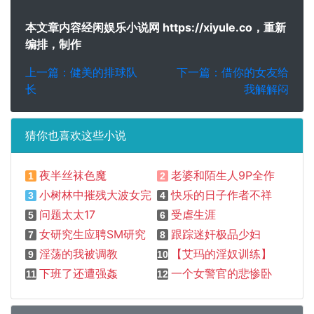
本文章内容经闲娱乐小说网 https://xiyule.co，重新
编排，制作
上一篇：健美的排球队
下一篇：借你的女友给
长
我解解闷
猜你也喜欢这些小说
夜半丝袜色魔
老婆和陌生人9P全作者不详
1
2
小树林中摧残大波女完
快乐的日子作者不祥
3
4
问题太太17
受虐生涯
5
6
女研究生应聘SM研究所作者不详
跟踪迷奸极品少妇
7
8
淫荡的我被调教
【艾玛的淫奴训练】
9
10
下班了还遭强姦
一个女警官的悲惨卧底经历
11
12