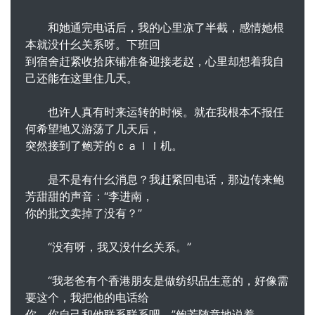
和她通完电话后，我的心里凉了半截，感情她根
本就没什幺关系呀。下班回
到宿舍赶紧收拾床铺准备迎接老赵，心里却想着我自
己还能在这里住几天。
也许人真有时来运转的时候。就在我根本不报任
何希望地又游荡了几天后，
突然接到了鲍芳的ｃａｌｌ机。
是不是有什幺消息？我赶紧回电话，那边传来鲍
芳甜甜的声音：“李进南，
你的批文卖掉了没有？”
“没有呀，我又没什幺关系。”
“我老爸有个香港朋友是做纺织品生意的，好像需
要这个，我把他的电话给
你，你自己和他联系联系吧。”鲍芳随意地说着。