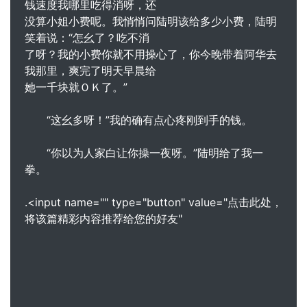
钱速度我哪里吃得消呀，还
没算小姐小费呢。我悄悄问陆明该给多少小费，陆明
笑着说：“怎幺了？吃不消
了呀？我的小费你就不用操心了，你今晚带着阿华去
我那里，爽完了明天早晨给
她一千块就ＯＫ了。”
“这幺多呀！”我的确有点心疼刚到手的钱。
“你以为人家白让你操一夜呀。”陆明给了我一
拳。
.<input name="" type="button" value="点击此处，
将该篇精彩内容推荐给您的好友"