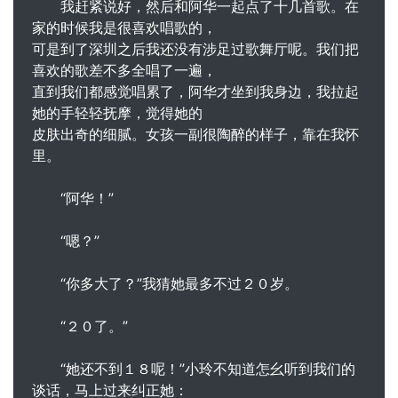
我赶紧说好，然后和阿华一起点了十几首歌。在
家的时候我是很喜欢唱歌的，
可是到了深圳之后我还没有涉足过歌舞厅呢。我们把
喜欢的歌差不多全唱了一遍，
直到我们都感觉唱累了，阿华才坐到我身边，我拉起
她的手轻轻抚摩，觉得她的
皮肤出奇的细腻。女孩一副很陶醉的样子，靠在我怀
里。
“阿华！”
“嗯？”
“你多大了？”我猜她最多不过２０岁。
“２０了。”
“她还不到１８呢！”小玲不知道怎幺听到我们的
谈话，马上过来纠正她：