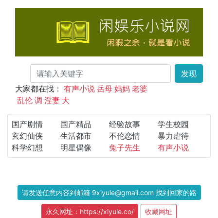
发现
大家都在找：
有声小说
岳母
妈妈
老婆
乱伦
调
淫妻
大
国产剧情
国产精品
经验故事
学生校园
玄幻仙侠
生活都市
不伦恋情
暴力虐待
科学幻想
明星偶像
兔子先生
有声小说
请发送任意内容到邮箱 9xiyule@gmail.com 找到回家的路
永久网址：https://xiyule.co/
收藏网址