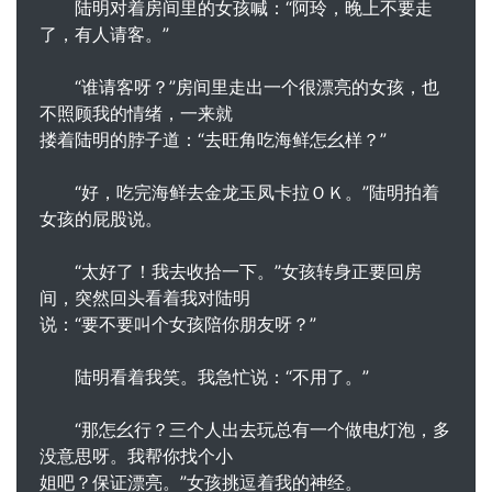
陆明对着房间里的女孩喊：“阿玲，晚上不要走
了，有人请客。”
“谁请客呀？”房间里走出一个很漂亮的女孩，也
不照顾我的情绪，一来就
搂着陆明的脖子道：“去旺角吃海鲜怎幺样？”
“好，吃完海鲜去金龙玉凤卡拉ＯＫ。”陆明拍着
女孩的屁股说。
“太好了！我去收拾一下。”女孩转身正要回房
间，突然回头看着我对陆明
说：“要不要叫个女孩陪你朋友呀？”
陆明看着我笑。我急忙说：“不用了。”
“那怎幺行？三个人出去玩总有一个做电灯泡，多
没意思呀。我帮你找个小
姐吧？保证漂亮。”女孩挑逗着我的神经。