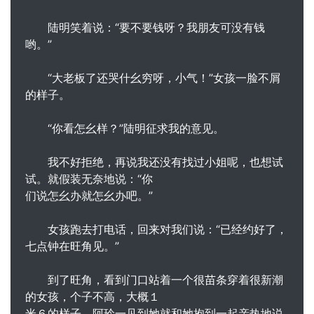
陆明笑着说：“要不要钱呀？我朋友可没有钱
哟。”
“大老板了还哭什幺穷呀，小气！”女孩一脸不屑
的样子。
“你看怎幺样？”陆明征求我的意见。
我不好拒绝，再说我还没有找过小姐呢，也想试
试。就假装无奈地说：“你
们说怎幺办就怎幺办吧。”
女孩跑去打电话，回来对我们说：“已经约好了，
七点钟在旺角见。”
到了旺角，看到门口站着一个很苗条穿着很新潮
的女孩，个子不高，大概１
米６的样子。阿玲一见到她就和她抱到一起亲热地说