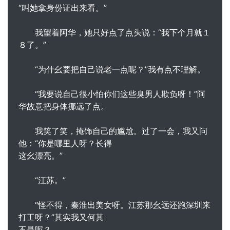
“叫她拿身份证出来看。”
我望着阿华，她只好点了点头说：“我下个月就１
８了。”
“为什幺要把自己说老一点呢？”我有点不理解。
“我要说自己很小怕你们这些臭男人欺负呀！”阿
华故意把身体挪远了点。
我笑了笑，掩饰自己的尴尬。过了一会，我又问
他：“你是哪里人呀？长得
这幺漂亮。”
“江苏。”
“怪不得，秦淮出美女呀。江苏那幺远还跑深圳来
打工呀？”其实我又何其
不是呢？