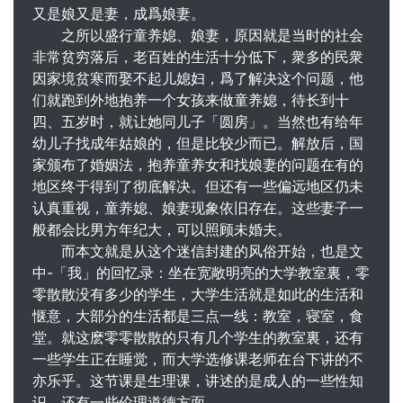
又是娘又是妻，成爲娘妻。
之所以盛行童养媳、娘妻，原因就是当时的社会
非常贫穷落后，老百姓的生活十分低下，衆多的民衆
因家境贫寒而娶不起儿媳妇，爲了解决这个问题，他
们就跑到外地抱养一个女孩来做童养媳，待长到十
四、五岁时，就让她同儿子「圆房」。当然也有给年
幼儿子找成年姑娘的，但是比较少而已。解放后，国
家颁布了婚姻法，抱养童养女和找娘妻的问题在有的
地区终于得到了彻底解决。但还有一些偏远地区仍未
认真重视，童养媳、娘妻现象依旧存在。这些妻子一
般都会比男方年纪大，可以照顾未婚夫。
而本文就是从这个迷信封建的风俗开始，也是文
中-「我」的回忆录：坐在宽敞明亮的大学教室裏，零
零散散没有多少的学生，大学生活就是如此的生活和
惬意，大部分的生活都是三点一线：教室，寝室，食
堂。就这麽零零散散的只有几个学生的教室裏，还有
一些学生正在睡觉，而大学选修课老师在台下讲的不
亦乐乎。这节课是生理课，讲述的是成人的一些性知
识，还有一些伦理道德方面。