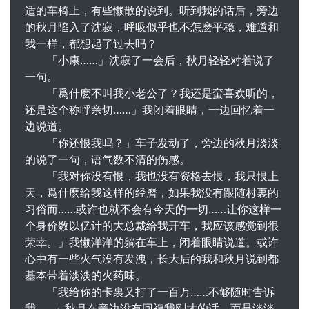
适的车椅上，有些懒散的说到。听到我的话后，旁边
的秋月陷入了沈寂，呼吸似乎也不怎麽平稳，难道和
我一样，都想起了过去吗？
「小康……」沈寂了一会后，秋月轻轻对着说了
一句。
「爲什麽不叫我小老公了？我还是蛮喜欢听的，
还是这个称呼亲切……」我闭着眼睛，一边回忆着一
边说道。
「你还恨我吗？」车子发动了，旁边的秋月淡淡
的说了一句，语气数不清的伤感。
「我对你没有恨，我也没有资格去恨，我只恨上
天，爲什麽给我这样的经曆，如果我没有跟随村裏的
习俗而……或许也就不会有今天的一切……让你这样一
个身价数以亿计的大总裁给我开车，我应该感觉到很
荣幸。」我懒洋洋的躺在车上，闭着眼睛说道。或许
心中有一些火气没有发洩，长大后的我和秋月说到都
基本带着淡淡的火药味。
「我给你的卡裏又打了一百万……不够随时告诉
我……」秋月在旁边没有回複我刚才的话，而是淡淡