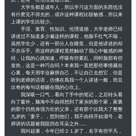
大学生都是成年人，所以学习这方面的东西也没
有什麽见不得光的，或许这种课程比较敏感，所以来
上课的学生比较少。
手淫、发育、性知识、伦理道德，大学老师已经
讲述过不知道多少遍这样的课程，他脸不红气不喘，
虽然学生少，还有一部分人在睡觉，但是他讲述的却
不亦乐乎。而这样的课程竟然触动了我心中敏感的神
经，让我的心跳加速，呼吸有些紊乱，同时脸部有些
发热，这是一种巧合吗？本来我一直把那些事情藏在
心裏，每天用学业麻痹自己，不让自己去想它，但是
听到老师的话语，仿佛在爲我一个人讲述一般，而且
出奇的每句话都砸在我的心坎上。
我深吸一口气，看向了手中的笔记，之后转头看
向了窗外，脑海中不由得想到了家乡的那个家，家裏
的那个仍然身强力壮的父亲，还有那个比我大了整整
九岁的「妻子」，想到他们，我不由得开始溜号，老
师讲的话题被我阻挡在耳朵之外……
我叫赵康，今年已经２１岁了，名字有些平凡，