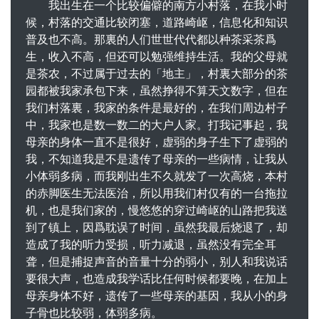
我出生在一个比较偏僻的南方小村落，在我小时
候，村落的交通比较闭塞，道路崎岖，信息化和知识
普及也不高。那裏的人们世世代代都以种茶采茶爲
生，收入不高，但还可以勉强维持生活。我的父母就
是茶农，不过属于过去的「地主」，村裏大部分的茶
园都被我家承包下来，虽然挣得不算天文数字，但在
我们村落裏，我家的条件是最好的，在我们周边村子
中，我家也是数一数二的大户人家。打我记事起，我
母亲的身体一直不是很好，虚弱的身子生下了虚弱的
我，不知道我是不是遗传了母亲的一些病情，让我从
小体弱多病，而我刚出生不久就发了一次高烧，本村
的赤脚医生无法医治，所以用我们村仅有的一台拖拉
机，也是我们家的，慢悠悠的穿过崎岖的山路把我送
到了镇上，因爲耽误了时间，虽然我最后烧退了，却
造成了我的听力受损，听力减退，虽然没有完全耳
聋，但是捕捉声音的音量十分的弱小，别人和我说话
要很大声，也造成我学话比任何时候都要晚，在加上
母亲身体不好，遗传了一些母亲的基因，我从小的身
子骨也比较弱，体弱多病。