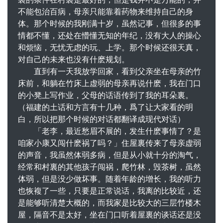
不能包治百病，母亲只能靠着药物来维持自己的身
体。那个时候的我刚满十岁，虽然记事，但很多的事
情都不懂，还处在懵懂无知的年纪，没有大人的操心
和烦恼，无忧无虑的玩、上学。那个时候还很天真，
对自己的未来也没有什麽规划。
直到有一天我放学回家，看到父亲坐在母亲的竹
床前，和躺在竹床上虚弱的母亲再说什麽，我在门口
的小凳上写作业，父母的话语传到了我的耳朵裏。
（福建的土话和方言有十几种，爲了让大家看的明
白，所以把那个时候的对话都翻译成现代对话）
「老李，最近愁眉不展的，发生什麽事情了？是
咱家小康又闯什麽祸了吗？」住屋裏传来了母亲虚弱
的声音，我虽然体弱多病，但是从小就十分的淘气，
经常和村裏的其他孩子闯祸，爬竹林，毁茶树，虽然
体弱，但是没少做坏事。随着年龄的增长，我的听力
也恢複了一些，只要是正常说话，我离的比较近，还
是能够听清楚大概的，而我家是比较大的三层竹楼木
屋，隔音不是太好，坐在门口听着屋裏的谈话还是没