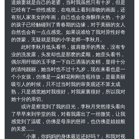
道娘妻就是自己的老婆，当时我虽然只有十岁，但是
已经有了一些性感觉，在电视上看到亲吻的画面，还
有别人家美女的年画，自己也会全身酥痒火热，十岁
的孩子已经触碰到了青春期的边缘，对于美丽的女人
自然也会有一点点感觉。如果说谁给了我对异性好奇
的啓蒙，无疑就是我的小学老师--李秋月。
此时李秋月低头看书，披肩撒开的秀发，没有专
业的洗发露，头发却也是那麽的柔顺，她歪头看书，
偶尔用纤细的玉手缕一下自己洒落的发梢，显得十分
的清纯靓丽，她当时也不过十九岁，现在来看也是一
个小女孩，仿佛是一朵鲜花刚刚含苞待放，是最美丽
吸引人的时候，只不过当时我的审美观还不算太成
熟，只是感觉她对我很好，对我家裏很好，所以我对
她十分的亲切。
或许是察觉到了我的目光，李秋月突然擡头看向
了早早来到学堂的我，对着我露出了一丝微笑，让我
感觉到了温暖，仿佛是母亲的慈祥，也仿佛是姐姐般
的关爱……
「小康，你妈妈的身体最近还好吗？」和我对视