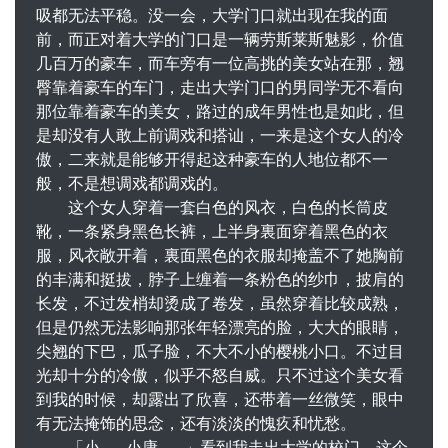
吸都无法平稳。没一会，大学门口就出现在我的面
前，而正对着大学的门口是一辆劳斯莱斯魅影，价值
几百万的豪车，而车旁有一位高挑的美女站在那，翘
臀靠着豪车的车门，走出大学门口的男同学无不看向
那位靠着豪车的美女，路过的成年男性也是如此，但
是却没有人敢上前调戏和搭讪，一来是这个女人的冷
傲，二来就是能够开得起这种豪车的人地位都不一
般，不是想调戏都调戏的。
这个女人穿着一套白色的风衣，白色的长筒皮
靴，一条紧身黑色长裤，上半身裏面穿着黑色的衣
服，风衣敞开着，裏面黑色的衣服却掩盖不了她胸前
的丰满和挺拔，脖子上缠着一条粉色的纱巾，披肩的
长发，不过发梢却烫成了卷发，虽然穿着比较成熟，
但是仍然无法影响那张年轻漂亮的脸，大大的眼睛，
尖翘的下巴，瓜子脸，不大不小的樱桃小口。不过目
光却十分的冷傲，似乎不怒自威。只不过这个美女看
到我的时候，却露出了欣喜，还带着一丝微笑，眼中
有无法掩饰的思念，还有淡淡的愧疚和忧愁。
「小……小康……」看到我走出大学的校门，这个