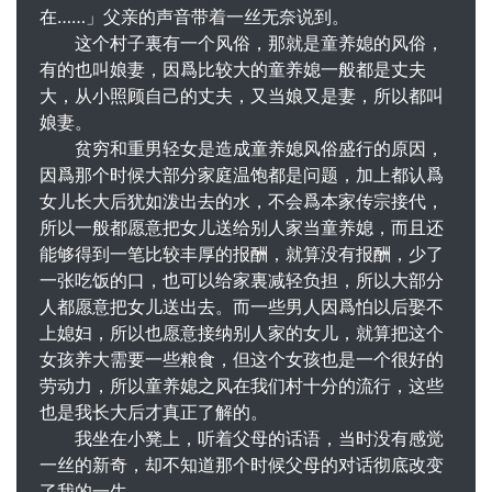
在……」父亲的声音带着一丝无奈说到。
这个村子裏有一个风俗，那就是童养媳的风俗，
有的也叫娘妻，因爲比较大的童养媳一般都是丈夫
大，从小照顾自己的丈夫，又当娘又是妻，所以都叫
娘妻。
贫穷和重男轻女是造成童养媳风俗盛行的原因，
因爲那个时候大部分家庭温饱都是问题，加上都认爲
女儿长大后犹如泼出去的水，不会爲本家传宗接代，
所以一般都愿意把女儿送给别人家当童养媳，而且还
能够得到一笔比较丰厚的报酬，就算没有报酬，少了
一张吃饭的口，也可以给家裏减轻负担，所以大部分
人都愿意把女儿送出去。而一些男人因爲怕以后娶不
上媳妇，所以也愿意接纳别人家的女儿，就算把这个
女孩养大需要一些粮食，但这个女孩也是一个很好的
劳动力，所以童养媳之风在我们村十分的流行，这些
也是我长大后才真正了解的。
我坐在小凳上，听着父母的话语，当时没有感觉
一丝的新奇，却不知道那个时候父母的对话彻底改变
了我的一生……