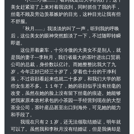
美女赶紧迎了上来对着我说到，同时抓住了我的手，
丝毫不顾及旁边羡慕嫉妒的目光，这种目光让我有些
不舒服。
「秋月……」我淡淡的叫了一声，听到我的呼唤
后，这位美女的眼神突然黯淡了一下，不过随即转瞬
即逝。
这位开着豪车，十分冷傲的大美女不是别人，就
是我的妻子--李秋月，我们省最大的茶叶进出口贸易
公司的总裁，身价数以亿计。而她整整比我大了九
岁，今年正好已经三十岁了，穿着也十分的干净利
落，不过容顔看起来也就二十多岁，和我们大学的那
些女生差不多。１１年了，她的容顔似乎没有丝毫的
改变，虽然在她的脸上没有留下丝毫的痕迹。她能够
把我家原本农村承包的小茶园一手经营到现在的大型
茶业公司，茶叶産品甚至出口到海外，可见她的能力
和手段了。
我现在只有２１岁，还无法领取结婚证，明年就
可以了。虽然我和李秋月没有结婚证，但是我俩却是