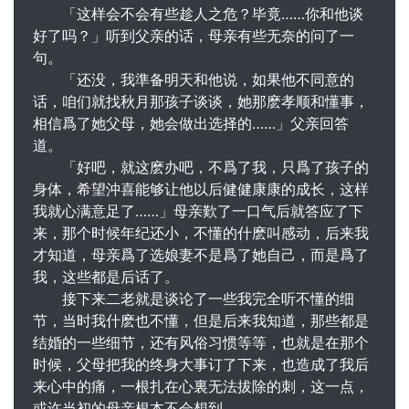
「这样会不会有些趁人之危？毕竟……你和他谈
好了吗？」听到父亲的话，母亲有些无奈的问了一
句。
「还没，我準备明天和他说，如果他不同意的
话，咱们就找秋月那孩子谈谈，她那麽孝顺和懂事，
相信爲了她父母，她会做出选择的……」父亲回答
道。
「好吧，就这麽办吧，不爲了我，只爲了孩子的
身体，希望沖喜能够让他以后健健康康的成长，这样
我就心满意足了……」母亲歎了一口气后就答应了下
来，那个时候年纪还小，不懂的什麽叫感动，后来我
才知道，母亲爲了选娘妻不是爲了她自己，而是爲了
我，这些都是后话了。
接下来二老就是谈论了一些我完全听不懂的细
节，当时我什麽也不懂，但是后来我知道，那些都是
结婚的一些细节，还有风俗习惯等等，也就是在那个
时候，父母把我的终身大事订了下来，也造成了我后
来心中的痛，一根扎在心裏无法拔除的刺，这一点，
或许当初的母亲根本不会想到。