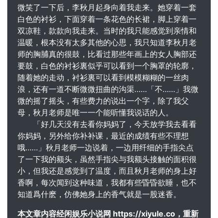
微笑了一下后，李秋月起身向着我走来。她穿着一套
白色的衬衫，下面穿着一条花色的长裙，脚上穿着一
双凉鞋，款款向我走来。当时的我只能感觉到亲情和
温暖，根本没有太多其他的心思，我只知道李秋月老
师的胸脯真的很鼓，比看过那些年画上的女人胸部还
要鼓，白色的衬衫裏似乎可以看到一个胸罩的轮廓，
随着她的走动，衬衫裏可以看到模模糊糊的一丝肉
浪，还有一道不断微微扭曲的沟渠……「不……」我微
微的摇了摇头，有些费力的说出一个字，除了我父
母，秋月老师是唯一一个能听懂我说话的人。
「好几天没有去看你妈妈了，今天放学我去看看
你妈妈，另外给你补补课，最近的成绩有些不理想
哦……」秋月老师一边说着，一边用纤细的手指尖点
了一下我的额头，虽然手指尖与我额头接触的面积很
小，但我还是感觉到了温度，而且秋月老师的身上好
香啊，每次闻到这种味道，我都有些昏昏欲睡，也不
知道爲什麽，仿佛她身上的香气就是一股迷香。
本文章内容经闲娱乐小说网 https://xiyule.co，重新