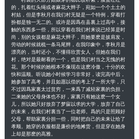
的，扎着红头绳或者麻花大辫子，宛如一个个土土的
村姑，但是李秋月在我们村无疑是一个特例，穿着打
扮都是独一无二的。或许是因爲在县裏上过高中，接
触的东西多一些，所以穿着在我们村来说已经算是时
尚，别的女孩都是麻花大辫子，而她要麽是披肩发，
劳动的时候就梳一条马尾辫，在我印象中，李秋月是
漂亮的，当时还小，不懂得欣赏女人，但她在我们
村，绝对是最耐看的一个，也是我们村当之无愧的村
花。那个时候的她根本不像现在这麽冷傲，十分的欢
快和温顺。听说她小时候学习非常好，读完高中后，
她参加了高考，并且如愿以偿的考上了一所大学，只
不过因爲家裏太过贫穷，一来爲了减轻家裏的负担，
二来她的父母身体也不好，家裏只有她这麽一个女
儿，所以她只好放弃了梦寐以求的大学，放弃了自己
的未来，在我们村裏当了一位老师。爲的只是照顾好
父母，帮助家裏分担一些，同时把自己的未来让给了
孝顺。她穿的衣服都是廉价的地摊货，但是穿在她身
上却是那麽的高雅。