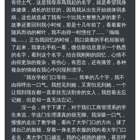
有些土气，这是我母亲爲我起的名字，就是希望我身
体健康，成长的壮壮的，因爲我从出生开始就体弱多
病，这也就造成了我有一个比我大整整九岁的妻子，
故事还要回到我小时候，那是十几年前了，看着窗外
随风而动的树叶，我不由得一时愣住了……「嗡嗡
嗡……」正当我回忆的时候，我口袋裏的手机却振动
了起来，我拿出手机一看，微信新信息显示一个熟悉
的名字，看到这个名字，结合我刚刚的回忆，心情不
由得更加的複杂，有伤心，有思念，还有痛苦，各种
複杂的情绪在我心中闪现和漂浮。
「我在学校门口等你……」简单的几个字，我不
由得呼出一口气。我想见到她，又害怕见到她，一个
让我到现在都一直牵挂无法割舍的女人，我想着去忘
记她，但是却一直无法忘记。
没一会，终于下课了，对于我们工商管理系的学
生来说，学这门生理课真的很无聊。我深吸一口气，
慢慢的走出了教学楼，看向了大学门口的方向，揉了
揉自己的脸颊，穿着一身名贵衣服的我向着大学门口
走去，离大学门口越近，我的心就跳的越快，甚至呼