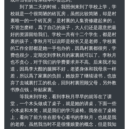
到了第二天的时候，我照例来到了学校上学，学
校就是一个很简陋的砖瓦房，虽然比较简陋，却是村
裏唯一的一个砖瓦房，是村裏的人集资修建起来的，
不管怎麽样，爲了自己的孩子，大人们还是愿意把最
好的资源留给我们。学校一共有十二个学生，都是村
裏的孩子，李秋月可以说即是校长又是老师，学校裏
的工作全部都是她一手包办的，因爲村裏都很穷，学
费也很少，定期交到李秋月的家裏就可以了。李秋月
也不贪心，对于我们的学费要求并不高。后来我才知
道，因爲李大酣的腿脚不好，老婆身体和我母亲一样
差，所以爲了家裏的负担，她放弃了继续读书，也放
弃了去城裏打工的机会，回到村裏照顾父母，另外教
书挣点钱，补贴家裏。
等我来到学校，看到李秋月早早的就等在了课
堂，一个木头做成了桌子，就是她的讲桌，下面一些
小木桌和木凳，就是我们的学习桌椅。我坐在了桌椅
上，看向了前方坐在那专心看书的李秋月，也就是我
的老师。虽然我当时不是很懂娘妻的概念，但是我知