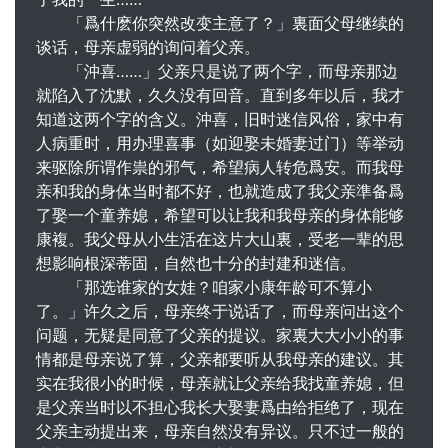
「爲什麽你突然改变主意了？」裏面父母继续的
谈话，母亲虚弱的询问着父亲。
「沖喜……」父亲只是说了两个字，而母亲那边
就陷入了沈默，久久没有回音。直到多年以后，我才
知道这两个字的含义。沖喜，旧时迷信风俗，家中有
人病重时，用办理喜事（如迎娶未婚妻过门）等举动
来驱除所谓作祟的邪气，希望病人转危爲安。而我母
亲和我的身体当时都不好，也就造成了我父亲準备爲
了娶一个童养媳，希望可以让我和我母亲的身体能够
康複。我父母从小生活在这片大山裏，受老一辈的思
想影响根深蒂固，自然也十分的封建和迷信。
「那选谁家的女娃？咱家小康年龄可不算小
了。」许久之后，母亲终于说话了，而母亲问出这个
问题，无疑是同意了父亲的提议。家裏大大小小的事
情都是母亲说了算，父亲都要听从我母亲的建议。其
实在我很小的时候，母亲就让父亲给我找童养媳，但
是父亲当时以不担心我长大娶妻爲由给拒绝了，现在
父亲主动提出来，母亲自然没有异议。只不过一般的