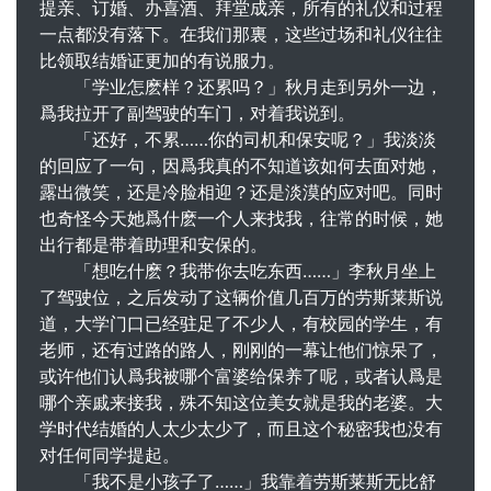
提亲、订婚、办喜酒、拜堂成亲，所有的礼仪和过程
一点都没有落下。在我们那裏，这些过场和礼仪往往
比领取结婚证更加的有说服力。
「学业怎麽样？还累吗？」秋月走到另外一边，
爲我拉开了副驾驶的车门，对着我说到。
「还好，不累……你的司机和保安呢？」我淡淡
的回应了一句，因爲我真的不知道该如何去面对她，
露出微笑，还是冷脸相迎？还是淡漠的应对吧。同时
也奇怪今天她爲什麽一个人来找我，往常的时候，她
出行都是带着助理和安保的。
「想吃什麽？我带你去吃东西……」李秋月坐上
了驾驶位，之后发动了这辆价值几百万的劳斯莱斯说
道，大学门口已经驻足了不少人，有校园的学生，有
老师，还有过路的路人，刚刚的一幕让他们惊呆了，
或许他们认爲我被哪个富婆给保养了呢，或者认爲是
哪个亲戚来接我，殊不知这位美女就是我的老婆。大
学时代结婚的人太少太少了，而且这个秘密我也没有
对任何同学提起。
「我不是小孩子了……」我靠着劳斯莱斯无比舒