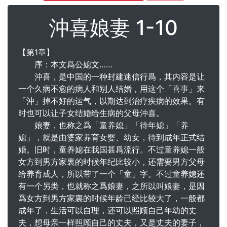
沖喜娘妻 1-10
【第1章】
序：本文爲公媳文……
沖喜，是中国的一种封建迷信行爲，其内容是让
一个久病不愈的病人和别人结婚，用这个「喜事」来
「沖」掉不好的运气，以期达到治疗疾病的效果。有
时也可以让子女结婚给生病的父母沖喜。
娘妻，也称之爲「童养媳」「待年媳」「养
媳」，就是由婆家养育女婴、幼女，待到成年正式结
婚。旧时，童养媳在我国甚爲流行。不过童养媳一般
女方到男方家裏的时候年纪比较小，还需要男方父母
给养育成人，所以带了一个「童」字。不过童养媳还
有一个另类，也就称之爲娘妻，之所以叫娘妻，是因
爲女方到男方家裏的时候年龄已经比较大了，一般都
成年了，生活可以自理，还可以照顾自己年幼的丈
夫，想母亲一样照顾自己的丈夫，又是丈夫的妻子，