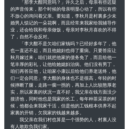
「那李大酣同意吗？」许久之后，母亲有些迟疑
的声音传来，那个时候的母亲明显心动了，所以有些
不放心的询问着父亲。要知道，李秋月是村裏多少未
婚男人惦记的一朵花啊，而且经常来我家给我辅导作
业，还会给我和母亲做饭，母亲对李秋月喜欢的不得
了，自然不会反对。
「李大酣不是欠咱们家钱吗？已经好多年了，他
也一直还不起，而且他媳妇也得了重病。只要答应让
秋月嫁过来，咱们就把他家的债务免了，而且给他一
笔丰厚的彩礼，让他给她媳妇治病。他们没有男丁，
咱们再答应他，让咱家小康以后给他们养老送终，他
们一定会同意」李大酣的身体也不是很高，年轻的时
候摔断了腿，走路一瘸一拐的，再加上人比较憨厚老
实，所以家裏的状况一直不好，我父亲在钱方面没少
接济他，同时他也是我家的长工，每年种茶采茶的时
候，他都会来我家干活，但是他的工钱根本供养不起
家裏的开销，欠我家的钱越来越多。
我父亲在我们村也算是一个强势的人，村裏人没
有人敢欺负我们家。