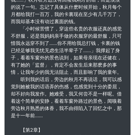
的说了一句。忘记了具体从什麽时候开始，秋月每个
月都给我打一百万，我的卡裏现在至少有几千万了，
而我却基本没有动过裏面的钱。
「小时候苦惯了，穿这些名贵的衣服还真的感觉
不舒服，还是我妈妈亲手做的衣服穿的最舒服，只可
惜我永远穿不到了……你不用给我总打钱，卡裏的钱
已经足够我无忧无虑生活半辈子了……」我撑起了身
子，看着车窗外的景色说到，如果母亲现在还健在，
有了她的「监督」，肯定不会发生后来那麽多的事
情，让我年少的我无法阻止，而且影响了我的童年。
听到我的话后，旁边的秋月不再说话，我可以感
觉到她被我的话语弄的伤感，也感觉到十分的委屈，
却不好向我发作。她难受，我又何尝不是一样呢。借
着这个简单的安静，看着车窗外路过的景色，闻嗅着
旁边秋月熟悉的体香，我不由得陷入了回忆之中，那
是十一年前……
【第2章】