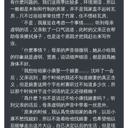
有什麽问题的。我们这雨季比较多，环境潮湿，所以
一般都是木制和竹制的房屋，并不是我家盖不起砖瓦
房，只不过祖祖辈辈住惯了竹屋，住不惯砖瓦房。
「不是，我最近在考虑一个事情……」听到母亲
虚弱的话，父亲歎了一口气说道，此时的父亲正在帮
助母亲擦拭身子，也是这个原因才把我赶出来写作
业。
「什麽事情？」母亲的声音很微弱，她从小给我
的印象就是虚弱、贤惠，说话细声细语，都是因爲她
身体不好。
「我想给咱家小康娶一个娘妻……」沈吟了一会
后，父亲说到，那个时候的我还不知道娘妻的真正含
义，但是娘妻这两个字在村裏听过不知道多少次，所
以那个时候对于这个词语的定义还很模糊？
「爲什麽？你不是说过不给小康找娘妻吗？」听
到父亲的话后，母亲虚弱的声音中带着一丝意外。
「原来的时候，我认爲凭借咱家的条件，以后小
康不愁找媳妇，所以不急着给他找娘妻，也希望他以
后能够走出这片大山，自己决定以后的生活，但是现