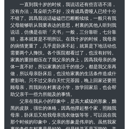
一直到我十岁的时候，我说话还有些言语不清，
没有办法，耳朵听力不好，没有成爲聋哑人已经十分
不错了。因爲我说话磕磕巴巴断断续续，一般只有我
父母能够听从我要表达的意思，村裏的其他人听到我
说话，仿佛是在听「天书」一般，三分靠听，七分靠
猜，基本就算是不明所以。在我十岁的时候，我母亲
的病情更重了，几乎是卧床不起，就算是下地活动也
需要两个人搀扶。各个医院都看过了，也没有好转。
家裏的重担都压在了我父亲的身上，因爲我母亲的身
体一直不好，所以家裏的活干的很少，都是我父亲再
做，所以母亲卧床后，也没给家裏的生活条件造成什
麽影响。只不过父亲白天忙完茶园，晚上回家还要照
顾母亲，而我则在村裏读小学，放学回家后，也会帮
助父亲干一些力所能及的事情。
父亲在我从小的印象中，是高大威猛的形象，黝
黑的皮肤，强壮的体格，因爲他撑起整个家，照顾我
母亲，卧床后又给我母亲洗衣做饭等等，可以说在我
那个时候的印象中，父亲的形象是伟岸的。虽然我家
裏的条件在村裏是最好的，但是钱并不是万能的，并