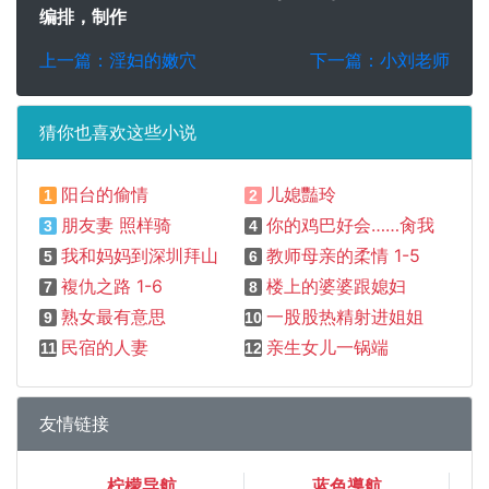
编排，制作
上一篇：淫妇的嫩穴
下一篇：小刘老师
猜你也喜欢这些小说
阳台的偷情
儿媳豔玲
1
2
朋友妻 照样骑
你的鸡巴好会……肏我的小屄
3
4
我和妈妈到深圳拜山
教师母亲的柔情 1-5
5
6
複仇之路 1-6
楼上的婆婆跟媳妇
7
8
熟女最有意思
一股股热精射进姐姐的阴道
9
10
民宿的人妻
亲生女儿一锅端
11
12
友情链接
柠檬导航
蓝色導航