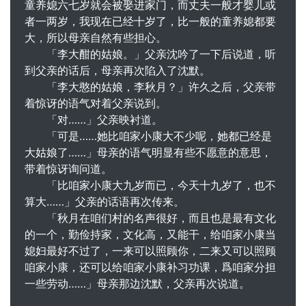
童养媳六七岁就会被娶进家门，而丈夫一般才婴儿或
者一两岁，我现在已经十岁了，比一般的童养媳都要
大，所以母亲自然有些担心。
「李大酣的姑娘。」父亲沈吟了一下后说道，听
到父亲的话后，母亲再次陷入了沈默。
「李大憨的姑娘，李秋月？」许久之后，父亲带
着惊讶的语气对着父亲说到。
「对……」父亲映衬道。
「可是……她比咱家小康大不少呢，她都已经是
大姑娘了……」母亲的语气明显有些不愿意的意思，
带着惊讶询问道。
「比咱家小康大九岁而已，今天十九岁了，也不
算大……」父亲的话语再次传来。
「秋月在咱们村的名声很好，而且也是最有文化
的一个，勤俭持家，文化高，又能干，给咱家小康当
媳妇最好不过了，一来可以照顾你，二来又可以照顾
咱家小康，还可以给咱家小康补习功课，爲咱家分担
一些劳动……」母亲那边沈默，父亲再次说道。