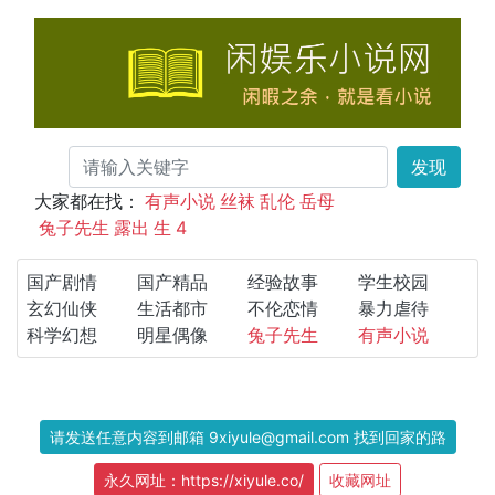
发现
大家都在找：
有声小说
丝袜
乱伦
岳母
兔子先生
露出
生
4
国产剧情
国产精品
经验故事
学生校园
玄幻仙侠
生活都市
不伦恋情
暴力虐待
科学幻想
明星偶像
兔子先生
有声小说
请发送任意内容到邮箱 9xiyule@gmail.com 找到回家的路
永久网址：https://xiyule.co/
收藏网址