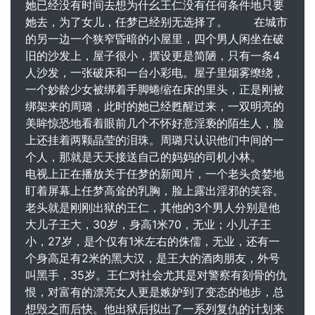
她已经没有时间去想为什幺王仁没有任何条件地只要
她去，为了女儿，任梦已经别无选择了。 在城市
的另一边一个狭窄昏暗的小屋里，四个男人闲坐在破
旧的沙发上，屋子很小，摆设更是简陋，只有一条4
人沙发，一张破床和一台小彩电。屋子里烟雾缭绕，
一个妙龄少女被绑着手脚蜷缩在床的里头，正是刚被
绑架来的周璐，此时的她已经甦醒过来，一双明亮的
美眸惊恐地看着眼前几个不怀好意淫亵的陌生人，脸
上还挂着两颗晶莹的泪珠。周璐只认识他们中间的一
个人，那就是天天接送自己的妈妈的司机小林。
电视上正在播放关于任梦的新闻片，一个老头贪婪地
盯着屏幕上任梦高耸的乳胸，脸上露出淫邪的笑容。
老头就是刚刚出狱的王仁，其他的3个男人分别是他
大儿子王大，30岁，身高1米70，无业；小儿子王
小，27岁，是个仅有1米左右的侏儒，无业，还有一
个身高足有2米的黑大汉，是王大的酒肉朋友，外号
叫黑手，35岁。王仁对社会尤其是对警察有刻骨的仇
恨，对富有的漂亮女人更是嫉妒到了变态的地步，总
想毁之而后快。他出狱后拟出了一系列复仇的计划来