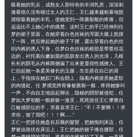
吸着她的乳尖，成熟女人那特有的丰润乳房，深深刺
激着很久没有碰过女人的王仁，王仁越来越粗暴地抚
摸咬吸着她的丰乳，使她觉到一阵撕裂般的疼痛，但
远远比不上她心中的痛楚。这时王仁的手已经伸到任
梦的裙子里面，在她穿着白色丝袜的浑圆大腿上抚摸
了一阵，然后撩起她的裙子下摆，露出穿着白色的丝
织内裤的诱人下身，任梦白色丝袜的根部是带蕾丝花
边的，衬托着白嫩如脂的肌肤发出诱人的光泽，几根
长长的阴毛从内裤两侧漏了出来更显得性感撩人。王
仁抬起她一条柔美修长的玉腿，生生搭在自己的肩
上，手指按在她肛门和会阴上，隔着内裤搓弄她柔软
的肉缝处。任 梦感觉胯骨像被撕裂一般，疼得她惨叫
一声，不由自主地掂起脚尖，隐秘的阴部被侵犯，任
梦如大梦初醒一般娇躯一激灵，死死按住王仁摩擦自
己敏感部位的手，哭着哀求王仁：“不！不要啊！！求
求你，饶了我吧！！！啊……”
王仁一把抓住她盘在后脑的髮髻，把她拖到床边，任
梦被迫跪伏在床沿上，王仁把她的裙子捲在腰部，任
梦一声绝望的哭叫，遮羞的内裤被拉了下来，一直褪