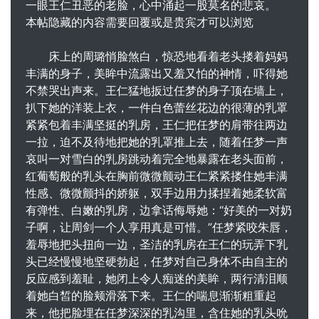
一眼王仁丑恶的老脸，心中涌起一股莫名的悲哀。
本帖隐藏的内容需要回覆或是贵宾才可以浏览
床上的周璐悄脸煞白，惊恐地看着老头搂着妈妈
丰满的身子，美眸中流露出又羞又怕的神情，吓得她
不禁哭出声来。王仁猛地扳过任梦的身子顶在墙上，
扒下她的洋装上衣，一件白色蕾丝花边的很薄的乳罩
紧紧包着丰满坚挺的乳房，王仁把任梦的肩带往两边
一拉，迫不及待地把她的乳罩推上去，随着任梦一声
哀叫一对雪白的乳房跳动着完全地暴露在老头面前，
红葡萄般的乳头在胸前微微颤动王仁紧紧搂住她丰满
性感、微微颤抖的娇躯，双手边用力揉捏着她柔软富
有弹性、白嫩的乳房，边拿话侮辱她：“好美的一对奶
子啊，让周剑一个人享用真是可惜。”任梦紧咬朱唇，
羞辱地把头扭向一边，圣洁的乳房在王仁的玩弄下乳
头已经慢慢地坚硬勃起，任梦对自己身体不由自主的
反应感到羞耻，她闭上令人痴迷的美眸，两行清泪顺
着她白皙的脸颊滑落下来。王仁的喘息渐渐粗重起
来，他把脸埋在任梦深深的乳沟里，含住她的乳头吮