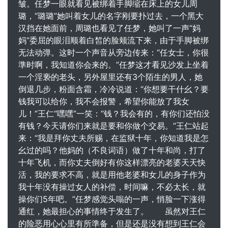
皱。任梦一眼就看见被绑着手脚缩在床上的女儿周
璐，“璐璐”她叫着女儿的名字刚要扑过去，一个黑大
汉挡在她面前，周璐也看见了任梦，她叫了一声“妈
妈”委屈的眼泪顺着白皙的脸颊流下来，由于手脚被绑
无法动弹。这时一个声音从旁边传来：“任女士，你很
準时啊，我知道你会来的。”任梦这才看见沙发上坐着
一个淫亵的老头，另外屋里还有3个陌生的男人，她
倒退几步，粉面含霜，冷冷说道：“你想要干什幺？要
钱我可以给你，我不会报警，希望你能放了我女
儿！”王仁“嘿嘿”一笑：“钱？我会有的，有你们还怕没
有钱？今天请你们来就是要和你做个交易。”王仁站起
来：“我是拜你丈夫所赐，在监狱十年，你知道我是怎
幺过的吗？他妈的（不良词语）做了十年和尚，打了
十年飞机，而你丈夫倒好有你这样漂亮的老婆天天快
活，我的要求不高，就是用他老婆和女儿的身子作为
我十年没有操过女人的补偿，时间嘛，不必太长，就
操你们5年吧。”任梦感觉头嗡的一声，悄脸一下涨得
通红，她最担心的事情终于发生了。 虽然对王仁
的险恶用心心里有所準备，但是还是没有想到王仁会