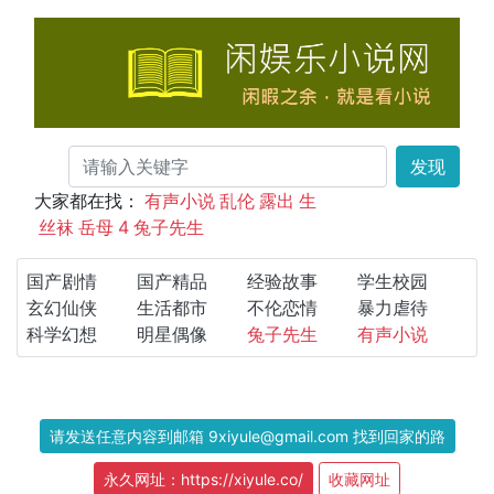
发现
大家都在找：
有声小说
乱伦
露出
生
丝袜
岳母
4
兔子先生
国产剧情
国产精品
经验故事
学生校园
玄幻仙侠
生活都市
不伦恋情
暴力虐待
科学幻想
明星偶像
兔子先生
有声小说
请发送任意内容到邮箱 9xiyule@gmail.com 找到回家的路
永久网址：https://xiyule.co/
收藏网址