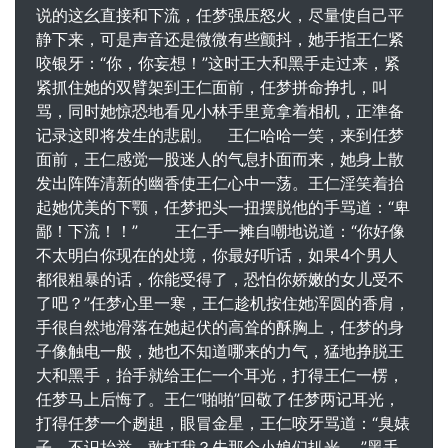
说的这幺直接和下流，任梦强压怒火，尽量使自己平
静下来，可是声音还是微微有些颤抖，她手指王仁紧
咬银牙：“你，你妄想！”这时王大和黑手走过来，紧
紧抓住她的双臂架到王仁面前，任梦拼命挣扎，叫
骂，同时她惊恐地看见小林手里竟拿着相机，正準备
记录这即将发生的悲剧。 王仁哈哈一笑，来到任梦
面前，王仁感觉一股迷人的气息扑面而来，她身上散
发出阵阵清新的幽香使王仁心中一荡。王仁淫笑着抬
起她优美的下颚，任梦把头一扭摆脱他的手骂道：“卑
鄙！下流！！” 王仁手一摊自嘲地说道：“你好像
不太明白你现在的处境，你最好听话，如果4个男人
都很粗暴的话，你能受得了，恐怕你娇嫩的女儿受不
了吧？”任梦心里一寒，王仁趁机按住她浑圆的香肩，
手很自然地滑落在她起伏的高耸的酥胸上，任梦的身
子像触电一般，她也不知道哪来的力气，猛地挣脱王
大和黑手，抬手就给王仁一个耳光，打得王仁一楞，
任梦马上后悔了。王仁“啪啪”回敬了任梦两记耳光，
打得任梦一个趔趄，眼冒金星，王仁咬牙骂道：“臭婊
子，不识抬举，敢打我？先那个小娘们扒光。 ”黑手