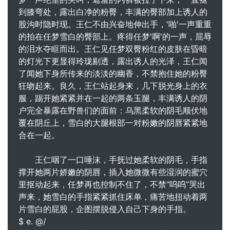
到膝弯处，露出白净的粉臀，丰满的臀部加上诱人的
股沟时隐时现。王仁不由兴奋地伸出手，'啪'一声重重
的拍在任梦雪白的臀部上。疼得任梦'啊'的一声，屈辱
的泪水夺眶而出。王仁见任梦双臀粉红的皮肤在昏暗
的灯光下更显得玲珑剔透，露出诱人的光泽，王仁闻
了闻她下身所传来的淡淡的幽香，不禁抱住她的粉臀
狂吻起来。良久，王仁站起身来，几下脱光身上的衣
服，踢开她紧紧并在一起的两条玉腿，丰满诱人的阴
户完全暴露在野兽们的面前：乌黑柔软的阴毛顺伏地
覆在阴丘上，雪白的大腿根部一对粉嫩的阴唇紧紧地
合在一起。
王仁咽了一口唾沫，手抚过她柔软的阴毛，手指
撑开她两片娇嫩的阴唇，插入她微微有些湿润的蜜穴
里抠动起来，任梦再也控制不住了，不禁“呜呜”哭出
声来，她雪白的手指紧紧抓住床单，痛苦地扭动着两
片雪白的屁股，企图摆脱侵入自己下身的手指。
$ e. @/