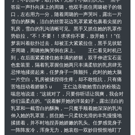
答应一声扑向床上的周璐，他双手抓住周璐裙子的领
口，左右用力一分，随着周璐的一声哭叫，露出一片
雪白的酥胸，洁白的丝蕾花边乳罩紧紧包裹着尖挺的
乳房，雪白的乳沟清晰可见。黑手又抓住她的乳罩作
势欲拉，“不！不要！！求求你不要，放开她！！”任
梦哀叫着欲扑过去，却被王大紧紧拉住，黑手见状鬆
开周璐，周璐抱胸哭倒在床上。 王仁看见时机已
到，在后面紧紧搂住她丰满的娇躯，双手伸进宝石蓝
色套装里，隔着乳罩握住她两只丰满柔软的乳房肆无
忌惮地揉搓起来，任梦身子一阵颤抖，此时的她大脑
一片空白，乳房被揉捏得生疼，却不敢抵抗，只有痛
苦地扭动着娇躯5 u 王仁边亲吻她雪白的粉颈边
喘息地说道：“这就对了，只要你听话让我爽，我会对
你们温柔点的。”说着解开她的洋装釦子，露出洁白的
乳罩和一截雪白的酥胸，一只魔手顺着她深深的乳沟
伸入她的乳罩里，抓住她一只柔软光滑的丰乳慢慢地
揉搓着，并不时地捏弄她娇嫩的乳头。任梦感觉身子
一阵阵发冷，浑身无力，她哀怨一双妙目恨恨地盯了