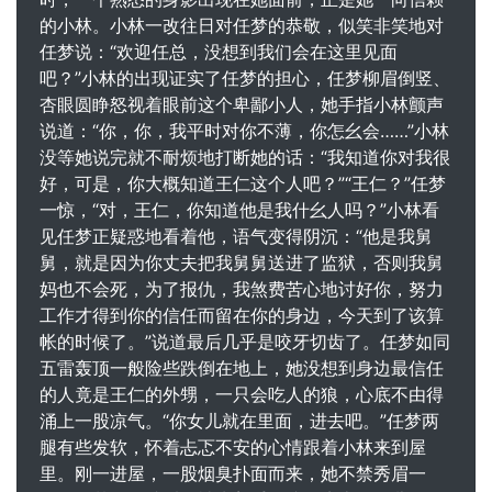
的小林。小林一改往日对任梦的恭敬，似笑非笑地对
任梦说：“欢迎任总，没想到我们会在这里见面
吧？”小林的出现证实了任梦的担心，任梦柳眉倒竖、
杏眼圆睁怒视着眼前这个卑鄙小人，她手指小林颤声
说道：“你，你，我平时对你不薄，你怎幺会……”小林
没等她说完就不耐烦地打断她的话：“我知道你对我很
好，可是，你大概知道王仁这个人吧？”“王仁？”任梦
一惊，“对，王仁，你知道他是我什幺人吗？”小林看
见任梦正疑惑地看着他，语气变得阴沉：“他是我舅
舅，就是因为你丈夫把我舅舅送进了监狱，否则我舅
妈也不会死，为了报仇，我煞费苦心地讨好你，努力
工作才得到你的信任而留在你的身边，今天到了该算
帐的时候了。”说道最后几乎是咬牙切齿了。任梦如同
五雷轰顶一般险些跌倒在地上，她没想到身边最信任
的人竟是王仁的外甥，一只会吃人的狼，心底不由得
涌上一股凉气。“你女儿就在里面，进去吧。”任梦两
腿有些发软，怀着忐忑不安的心情跟着小林来到屋
里。刚一进屋，一股烟臭扑面而来，她不禁秀眉一