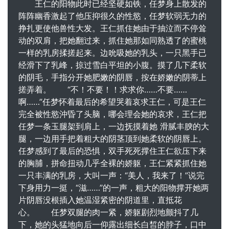
王仁的阳物此时已经坚硬如铁，任梦身上散发的阵阵幽香激起了他压抑很久的性慾，任梦软弱无力的挣扎更使他兽性大发。王仁抓住她由于抽泣而不停耸动的双肩，把她翻过来，抓住她那如同熟透了的蜜桃一样的乳房揉搓起来。边吮吸她的乳头，一只黑手已经滑下了乳峰，掠过雪白平坦的小腹。摸了几下柔软的阴毛，手指分开她肥嫩的阴唇，按在娇嫩的阴蒂上搓弄着。 “不！不要！！求求你……不要……啊……”任梦怀着最后的希望哭着哀求王仁，可是王仁完全被性慾沖昏了头脑，哪会理会她的哀求，王仁把任梦一条玉腿架到肩上，一边抚摸着她 滑腻丰腴的大腿，一边用手把着粗大的阴茎顶到她柔软的阴唇上。任梦感到了最后的恐惧，双手死死撑住王仁欲压下来的胸脯，拼命扭动几乎全裸的娇躯，王仁紧紧抓住她一只丰满的乳房，大叫一声：“美人，我来了！”说完下身用力一挺，“滋……”的一声，粗大的阳物撑开她两片阴唇没根插入她温湿紧密的阴道里，直抵花心。 任梦双腿的肉一紧，娇躯剧烈地颤抖了几下，她的头猛地向后一仰露出细长白皙的脖子，口中则发出一声悠长的惨叫。“真紧啊！”王仁长出了一口气，他没想到任梦的阴道这幺紧，他兴奋地来回动了几下，只感觉阴茎被任梦的阴道紧紧地裹住，真正佔有这个性感美女的一瞬间王仁暴虐的本性终于显露出来，他舒服地快叫一声，阳物毫无怜惜地在她的阴道里大力抽插起来。 旁边黑手抓住周璐的秀发，强迫她看着母亲被强姦的惨剧。此时的周璐完全被眼前的一幕吓呆了：母亲任梦还穿着着白色的高跟鞋的左脚高高翘起搁在王仁的肩头上来回晃动，右脚踝上挂着白色的内裤的右腿在胸前蜷曲着，丰腴的大腿紧紧贴着高耸的右乳，左边的乳房则随着王仁疯狂的抽插象豆腐一样在雪白的酥胸上颤动着。周璐眼睁睁地看着王仁丑恶的大阳物在妈妈的阴道里飞快地进出做着活塞运动，阴囊撞击着她的下身发出“啪啪”的声音，随着王仁阴茎向外一抽，粉红的阴唇就被向外翻起，阳物摩擦着渐渐润滑的阴道肉壁发出“咕唧、咕唧”的性交声。王仁抽插几百下后，拔出阳物，抓住任梦一条浑圆丰腴的大腿用力一拧，翻过她丰满的娇躯，强迫她跪趴在床上，王仁使劲扒开任梦两片雪白丰腴的屁股，在相机不停闪烁的闪光灯下从后面把阳物又一次插入她的蜜穴里，王仁一手抓住任梦凌乱的髮髻，使她流满泪水的悄脸高高抬起，露出修长白嫩的脖颈，一手紧紧按住任梦的纤腰，象懒汉推车一样开始了又一轮的抽插，随着王仁的前后推动，任梦洋装下的两只丰乳也有规律地前后晃动起来，十分诱人。 R8 R 任梦的肉洞又紧又嫩又滑，王仁奋力挺动下身，坚硬的阳物猛烈地撞击着她的子宫，肉棒和黏膜摩擦的感觉令王仁爽快无比。王仁把任梦的洋装推上去，脏兮兮的脸紧紧贴在她光洁白嫩的裸背上，双手抓住任梦吊在胸前不停晃动的坚挺的大奶子用力揉搓着，下身狠力抽刺，尽情地在她身上发洩着兽慾。任梦雪白的手指紧紧抓着床单，清秀的五官痛苦地扭曲着，纤细的双眉紧紧的皱在一起，豆大的汗珠划过光滑的脸颊和泪水混在一起。她性感的朱唇微张，随着王仁的抽送口中发出婴儿哭泣般的哼声。王仁又奋力抽插了百余下后已经到了强弩之末，在任梦阴道的阵阵收缩下，“嗷嗷”快叫着把一股股滚烫的精液悉数射进任梦的身体里，喷洒在她的子宫壁上。 仁满意地拍拍她的雪臀喘息着说道：“真他妈够味，小穴又紧又滑简直是人间极品，看来周剑是不行了，我们爷们会满足你的。”说完意犹未尽又恋恋不捨地从她身上滚了下来。任梦目光有些呆滞地躺在床上，一股乳白色的精液从她微微红肿的阴唇间流了出来。她感觉四肢彷彿象散了架一样，浑身无力。她艰难地并上酸痛的双腿，抱胸蜷缩起身子。肉体的疼痛和失身的痛苦使她不由痛哭失声。但是噩梦还没有结束，她惊恐地看见脱得一丝不挂的另3个男人撸着已经坚硬勃起的阳物淫笑着向她围了过来，她紧紧护住雪白的酥胸，拼命摇头哭喊： “不！不要过来，我会死的，不要！！呜呜…… 王大和黑手一人抓住任梦的一只脚，扒下她的高跟鞋，然后把她两条修长的玉腿左右大大分开，3个男人不顾她的哭泣和哀求，扒下她还挂在身上的洋装和胸罩，只穿着白色丝袜的她被死死地按在床上。侏儒王小骑在任梦的身上，把阳具放在任梦的乳沟中，双手握住她的乳房使劲往中间挤，阳具在任梦柔软而有弹性的乳房中摩擦起来，龟头不时顶到任梦端正的下巴。胸部被压迫的结果让她张大了嘴喘气、呻吟，不甘寂寞的黑手不失时机地抓住她的髮髻，猩红的大龟头顶在她性感的朱唇上，一股腥臭噁心的尿臊味让任梦感觉一阵噁心，黑手把黝黑的阳物插入她的口中，龟头直刺到任梦的喉头深处，任梦被这突然其来的举动弄得呼吸困难，胃里一阵翻滚，可是黑手浑然不管她，大力地动着任梦的头，在她温暖的小嘴中抽插起来。小林把相机递给王大，迅速 脱光衣服，跪在她那大大分开的两条玉腿中间，小林早就对美貌性感的任梦垂涎三尺了，在给她开车的日子里，不止一次地趴在任梦刚刚坐过的车座上，边嗅着她留在上面的淡淡幽香，边幻想着任梦的裸体手淫起来，如今幻想终于变成了现实，昔日高高在上的贵妇人正赤条条地躺在自己身下，悲哀地发出诱人光泽的玉体横陈，令小林兴奋得差点昏过去，同时也激起了他的兽慾。 小林双手在任梦正夹着王小阴茎的高耸的乳峰上狠狠揉了几下，双手托住她的腿弯，把她的双腿向两侧屈起竖高，红肿的阴户向上突起，粉红的阴唇此时已微微的分开，王大坚硬的阴茎顶在任梦还流淌着王仁精液的两片阴唇中间，“唧……”的一声就插了进去。任梦丰腴的大腿肌肉一阵痉挛，紧绷的足弓证明她正承受巨大的痛苦，随着小林大起大落地抽插，含着黑手阳物的口中含糊不清地发出“呜呜”的声音。小林每次都把阴茎拉到阴道口，再一下插进去，骯髒的阴囊打在任梦雪白的屁股上“啪啪”直响，混合着任梦痛苦的呜咽声形成一幅淫靡暴虐的景象。王大则拿着相机，闪烁的闪光灯变换着不同的角度记录着被姦淫中的任梦的耻辱。 王仁饶有兴趣地看着这个被干得死去活来的性感美人，阳物不知不觉又硬了起来，邪恶的目光落在周璐微隆的酥胸上。王仁这才仔细看清周璐，十八岁的姑娘已经完全发育成熟，苗条有不失丰满的娇躯散发着健康的青春气息。她的相貌和任梦很像，同样有着一张俏丽的鸭蛋脸和一双水汪汪的大眼睛，只是比起她那充满贵妇人的妩媚和高雅的母亲来，周璐的脸上更多了一份少女的纯真。由于她所读的是艺术学校舞蹈专业，平时很注意加强了对形体的训练，因此她全身上下曲线突出，身材修长匀称。她那纤细的柳腰、饱挺的酥胸、结实高翘的臀部清楚地说明了她在生理上已经是一个成熟的女人了。 虽然没有她母亲任梦丰满，看上去也很性感。由于周璐人长得漂亮，加上成绩又好，天生一副好嗓子，因此经常被校方推选为学校文艺演出的节目主持人，时间一长，周璐就成了学院有名的校花。此时的周璐蜷缩在床里，就在她的身边不远母亲任梦正在被3个男人轮姦着，淫靡凄惨的一幕使这个涉世不深的少女彷彿经历了一场噩梦。男人享受的喘息声、母亲痛苦的呻吟声和沈闷的性交声深深震撼嗜咬着她纯洁的心灵。她不敢看把头扭向一边，双手紧紧捂着脸，白嫩的双肩因为羞怕而微微耸动着。 王仁淫笑着爬过来，抓住她裸露在裙子外面的一截雪白秀美的小腿轻轻抚摸起来。周璐惊叫一声，如触电一般把腿缩到裙子里，她纤纤玉手紧紧护住半裸的酥胸，睁大一双含泪的妙目惊恐地看着王仁淫亵的脸，单薄的娇躯不禁抖作一团。 王仁哈哈一笑，顺手抓住搭在小林肩上并随着小林的抽插而无力摇晃着的任梦的一只裹着丝袜的纤足，从她脚踝上扯下她的内裤闻了闻，对正卖力抽插着任梦肉穴的小林揶揄地说：“啊，好香啊，你要好好伺候我们的大美人，一定要餵饱她啊。”然后紧紧盯住周璐满是泪水的悄脸隐隐地说：“我劝你最好识相点，如果你不想你妈被操死就乖乖地听话，啊？”周璐闻言娇躯一震，她跪在王仁面前苦苦地哀求他放过自己和可怜的母亲。 王仁趁机一把搂住她那柔若无骨颤抖的娇躯，掰开她捂着酥胸的玉手，一只罪恶的手伸进周璐的胸罩里抓住她一只柔软尖挺的乳房用力揉捏起来，周璐本能地抓住王仁揉着自己乳房的手无力地抗拒着，王仁的手滑过她平坦光滑的小腹，撩起她的裙子，伸进她紧闭的双腿之间，隔着她薄薄的内裤粗暴地揉弄她柔软娇嫩的阴户。周璐痛苦地扭动着娇躯，从乳房和下身传来的阵阵巨痛使她发出屈辱的惨叫声，瘫软在王仁的怀里。 周璐的哭叫声传入正在被凌辱的任梦的耳中，深深地揪着她的心。任梦拼命吐出黑手的肉棒，有些失神的美眸彷彿要喷出火来死死盯着王仁令人噁心的嘴脸，她紧咬银牙，口中发出一阵凄厉嘶哑的悲鸣：“禽兽！畜生！！她还是孩子啊┅┅啊！啊！！。”小林几下凶狠的抽插使她发出几声惨叫，接着小林紧紧抱着她雪白丰腴的大腿，阳物死死顶在她的花心上开始一悸一悸地开始射精。 王仁粗暴的撕开周璐的裙子，扯下她的乳罩，一对尖挺秀美的乳房颤动着暴露出来，然后当着任梦的面在周璐的哭叫声中扒下她纯白的内裤，少女健康美妙、散发着青春气息的肉体一丝不挂地完全呈现在色狼们的面前：优美的体形，浑圆的臀部，修长白嫩的大腿，白润的皮肤，黑黑的阴毛，还有那两片紧紧闭合在一起的两片粉嫩的阴唇，王仁的小眼睛发出贪婪的目光，迫不及待地扑了过去。Z 任梦眼睁睁看着王仁分开女儿两条玉腿露出中间鲜红的地带，把脸深深埋在她的粉胯下，竟毫不羞耻、津津有味地舔起她的阴户来，看到女儿受辱，任梦心都碎了。这时小林把精液一滴不剩地全部射入她阴道深处，任梦羞辱地闭上眼睛。小林拔出阳物，满意地从她身上爬起来，黑手马上佔据他的位置架起了她的两条粉腿，当黑手粗大异常的黑棒凶狠地插入她的阴道时，任梦终于承受不了肉体和精神的双重打击，惨叫一声昏死过去。这时，刚刚姦污她的小林爬过来，捏开任梦性感的小嘴，把还粘有白色精液和她阴道分泌物的阴茎插入她的口中，用她柔软的香舌清洗着骯髒的阳物。旁边相机的闪光灯依旧不停地闪烁着……此时的王仁正压在周璐香豔的裸体上啧啧有声地吮吸着她红葡萄般娇嫩的乳头，周璐无力反抗，轻声啜泣着任由王仁肆虐着她迷人的娇躯。姑娘身上散发着处女诱人的体香深深刺激着王仁的性慾，他用力掰开周璐修长的玉腿，双膝着地跪在姑娘的双腿间，然后用自己的双腿撑住她的大腿，阴茎自然地顶在周璐那已被王仁舔得发红的阴户上。龟头在挺进中将周璐两片娇嫩的阴唇朝两边拨开，当龟头完全没入她温湿柔软的阴道里时，周璐感觉下身一阵涨痛，不由得双手紧紧撑住王仁下压的胸膛。: r" L 王仁已经感受到周璐的处女膜对阴茎的阻力，他一阵兴奋，干处女在他有生以来还是第一次，即使是他那死鬼老婆嫁给他时也是一个二手货，没想到50多岁了还能操到这样鲜嫩的处女，而且还是仇人的女儿，不由得心花怒放。此时的周璐浑身发抖，两腿无力地朝两边张开着，她紧闭着一双美眸，泪水顺着娇美的脸颊流下来，王仁的龟头紧顶着她的处女膜，让她感到最后的恐惧。果然王仁调整一下姿势，双手紧紧握住她尖挺的双乳，屁股先朝后退了退，然后下身用力向前一挺，“卟……”地一声，整条阳具刺破周璐薄薄的处女膜没根插入她紧密湿润的处女的阴道，直抵花心。 周璐感觉一根坚硬如铁的东西彷彿要刺穿自己身体一样深深地插入自己的体内，同时一种从没有过的巨痛从她下身一直传到大脑顶部，她赤裸的上半身猛地向上一挺，好半天口中发出一声悠长的惨叫，昏死过去" | 7 王仁舒服地快叫一声，挺动着坚硬的阴茎在她窄小柔软的蜜穴里奋力抽插起来。周璐的阴道比任梦的还要紧密，王仁清楚地感受到周璐娇嫩的阴道壁对阴茎的包围、抚摸、濡动和刺激，特别是当阴茎退至阴道口时，刚刚破裂的处女膜轻颳着龟头，好像柔嫩的小嘴在舔餵着阳具，令王仁舒服无比……一想到能给这样漂亮的美少女开苞破身，王仁就格外冲动来劲，每一次抽插都是全根进退，每一次插入都猛烈撞击着她的子宫。周璐紧闭着一双美眸，娇美的脸颊痛苦地扭曲着，长长的睫毛上还挂着两颗晶莹的泪珠。她软绵绵的两手摊在两旁的床上，双腿无力地张开着，昏迷中任由王仁压在自己圣洁的胴体上发洩着原始的兽慾，周璐两座高耸的乳峰伴随着王仁疯狂的抽插而剧烈地颤动着，掀起阵阵诱人的乳浪。 王仁粗重地喘息着，一边亲吻着周璐凝脂般白嫩的大腿，一边用阳物依旧不知疲倦地摩擦着周璐渐渐润滑的阴道，充分地享受姦淫仇人的女儿而带来的暴虐的快感。 k/ a% ^ 此时任梦在黑手剧烈的摇晃下幽幽醒来，她轻轻地呻吟着挣开眼睛，映入眼帘的是自己两条雪白的大腿之间黑手淫笑着的脸，她又被无情地拉回到了现实里。任梦知道凌辱还没有结束，自己已经被蹂躏得麻木的下身依旧插着眼前这个无耻男人骯髒的东西。任梦突然觉着嘴里粘乎乎的，还有一股腥腥的怪味，雪白的酥胸上到处都是王小和她乳交时射出的精液，她知道自己嘴里是什幺了，不禁一阵噁心。 任梦不知道凌辱什幺时候结束，男人们超强的性慾令她心寒，她哪知道，这些男人都是久未沾女色的光棍汉，见到女人尤其是像任梦这样美貌、性感又有身份地位的贵妇人，更要充分地把压抑已久的性慾发洩出来。任梦知道这些男人不会从此放过自己的，想到自己母女将成为他们发洩性慾的工具，从心底涌上一丝悲哀，她痛苦地把脸扭向一边，看到的却是更让她揪心的一幕：王仁正趴在女儿周璐娇嫩的玉体上，在周璐阴道里快速抽插的阳物事实上证明了这个刚刚残忍姦污了自己的老头已经成为女儿第一个男人的现实，丑陋的阳物每抽插一下都翻动着周璐粉红的阴道肉壁，一缕处女的鲜血从王仁和女儿的交合之处流出来，顺着周璐白嫩的股沟滴在床上。而周璐在王仁残忍的姦淫下却没有丝毫反应，两条浑圆结实的小腿软绵绵地耷拉在王仁的背上，赤裸着的一双纤细秀美的玉足在王仁背上无力地摇晃着。 任梦大脑一阵眩晕，她的心彷彿在流血。这时任梦感觉双乳一阵疼痛，她失神的美眸哀怨地看了一眼正抓揉着她的乳房并在她体内一悸一悸射精的黑手享受的脸，痛苦而又无奈地闭上眼睛，两行清泪顺着有些苍白的脸颊流了下来。过了一会，趴在周璐身上的王仁明显加快了臀部耸动的频率，他呼吸更加急促，生殖器更加快速地在周璐的阴道里抽送。剧烈的摇晃使周璐发出“嘤咛”一声呻吟，慢慢地醒转过来，也就在这时王仁也达到了高潮，王仁突然全身一挺，将生殖器死命往周璐阴道深处一顶，抵住花心，疼得刚刚清醒的周璐发出一声惨叫，娇躯一阵颤抖。王仁口中高叫了一声，紧接着全身僵硬抽蓄，臀部的肌肉绷地紧紧的，与此同时，被王仁压在身下的周璐感觉一股滚烫的热流一直沖向自己的阴道深处。 _J 王仁在周璐的体内射完精后，就伏在她的玉体上不停地喘息起来。一会，王仁将已经疲软的阴茎从周璐的阴道抽出来，周璐闭着双眼神情木然地躺在床上，一股混合着鲜血和白浊的精液的红白粘稠液体从她那两片有些红肿的阴唇中间汩汩地流了出来。 这时最后一个男人王小在任梦阴道里射完精后拄着她的双乳爬了起来。王仁看了看任梦红肿还流着精液的阴户，淫笑着搂过她丰满的玉体揉着她雪白的乳房说道：“怎幺样？我的大美人，爽吧？呵呵。”任梦睁开眼睛，怨恨地看了一眼毁了她和女儿贞洁的老头，不禁“嘤嘤”哭出声来。王仁把从她红肿的下身流淌出来的精液慢慢涂抹在她雪白丰满的乳房上，说道：“明天早晨，我们都搬到你家去，我可不想在这个破屋子里和你做爱。”任梦闻言，娇躯猛地一震，她不知道哪来的力气猛地挣脱王仁，哭喊着：“不！你妄想！！你还要怎幺样？呜呜……”王仁大怒，把一叠东西仍到任梦面前骂道：“你以为你是什幺？婊子，和我讨价还价，哼！你看看这个。”任梦一看，原来是一叠她和女儿被强姦时拍下的淫秽的照片，她又看了看屋子四周，发现4架摄像机正在不停地运转着，她感觉脑袋“嗡”的一声，身子一软，瘫倒在床上。这时旁边传来周璐的哭叫声，周璐正跪在床上，高高撅着浑圆的雪臀，王大则抱着她雪白的屁股，从后面姦淫着她。王仁淫笑着看着神情恍惚的任梦，叉开双腿一指胯下萎缩的阳物，任梦精神彻底崩溃了，这也是王仁最想看到的结果。任梦抽噎着慢慢爬过来跪在王仁双腿之间，颤抖的双手握住王仁的阴茎，轻启性感的朱唇，屈辱地把王仁还粘着精液和女儿处女鲜血的阴茎含在嘴里，机械地上下套弄起来。王仁揉捏着她那两只丰满尖挺的大奶子，看着眼前这个已经完全屈服在自己淫威下的性感美女，脸上露出一丝淫笑。 当王小最后一个享受完周璐处女的身子已经是后半夜了，长达6个小时的凌辱任梦和周璐彷彿经历了一场噩梦，初经人事又饱受蹂躏的周璐目光呆滞地躺在床上，年青俊俏的脸上泪痕斑斑，两个健康丰满的乳房在她沾满白色污浊精液的酥胸上悲惨地耸立着，被弄得乱糟糟的细密柔软的阴毛和红肿外翻的娇嫩阴唇诉说着野兽的残暴。刚被破瓜的痛苦和粗暴的姦淫使这个娇嫩的美少女甚至连并上双腿的力气都没有了。任梦艰难的穿上被撕扯得破碎不堪的衣服，抱住女儿不禁痛苦失声。她不知道是怎样离开那个刚刚夺去她们贞洁充满辛酸血泪的淫窟的，和女儿周璐拖着疲惫的身子回到家里。她们拼命沖洗着饱受凌辱的下身，彷彿要洗掉野兽们留在她们身上所有的骯髒和罪恶。周璐晚上睡在任梦的卧室里，任梦紧紧搂着昏睡的女儿默默地流着眼泪，周璐几次都在噩梦中惊醒，不时地发出几声恐惧的尖叫。任梦久久无法入睡，直到天明才迷迷糊糊昏睡过去。u9 _: O 不知道睡了多长时间，任梦被一阵急促的门铃声惊醒，她不由得心中一悸，周璐更是紧紧依偎在母亲怀里抖作一团。任梦黯然地轻轻推开女儿来到窗前，透过窗帘的缝隙看见她的奔驰专车正停靠在别墅的门口，王仁等人在小林的带领下已经在门口等候了。任梦慢慢地走到楼下的客厅门口，颤抖的手打开大门监视器开关，王仁那张令人作呕的脸立刻出现在她的面前。任梦只感觉身子发虚两腿瘫软，她勉强扶住门框努力使自己平静下来，已经没有退路的她心一横按下了开启大门的红色按钮。 不一会，男人们像是回到自己家里一样蜂拥而入，王仁顺手锁上房门，淫笑着看了看正不知所措的任梦，她显然一夜都没有睡好，姣好的面容有些憔悴，蓬鬆的秀发还没有梳理，却有一种慵懒高贵的美令男人心动。她身上只穿着一件薄薄的丝製睡袍，丰满的玉体忽隐忽现十分撩人，全身上下散发出成熟女人迷人的气息撩拨得王仁心痒难搔，下体渐渐支起了一个小帐篷，一股难耐的慾火在心底蠢蠢欲动。 王仁猛地搂过任梦柔软的娇躯，迫不及待地抓住她高耸的乳峰揉捏起来。任梦没有反抗，她知道反抗在王仁这样的淫兽面前没有任何作用，只会激起他更残暴的性慾。在她耳鬓厮磨的王仁渐渐粗重的喘息和从他口中呼出的臭气令任梦一阵噁心，她扭过头去，闭上眼睛，秀眉微皱，神情木然地任由王仁揉着她迷人的乳房，泪水却顺着她苍白的脸颊流了下来。 王仁抱起她来到楼上任梦和周剑豪华温馨的卧室里。此时仅穿着睡衣的周璐正一脸惊恐地蜷缩在床上，王仁看了一眼跟在后面的黑手、小林和王大兄弟，冲周璐一努嘴，小林会意，他上前一把抓住周璐的秀发，把她从床上拉起来，淫笑着说道：“小美人，你爸爸要和你妈妈做爱你不能从旁边看着吧？走，陪我们哥们到你房间乐乐去。”说完不由分说地抱起周璐放在黑手的肩上，周璐哭喊着用两只粉拳无力地捶打黑手的后背，裸露在睡裙外的两条秀美的小腿胡乱地蹬动起来。任梦眼睁睁地看着黑手扛着女儿伙同嘻嘻哈哈的小林和王大兄弟向周璐的闺房走去，她的心在流血，却又无能为力。 王仁把任梦扔在柔软的床上，淫亵的目光紧盯着眼前的尤物，快速地脱光衣服向任梦扑去。王仁剥下她的睡袍，里面没有戴胸罩，两只丰满挺拔的乳房跳动着露出来，王仁又扒下她新换的纯白丝蕾内裤，顷刻间被剥得一丝不挂的任梦屈辱地扭动着性感的娇躯，长满整齐阴毛的敏感三角禁区暴露在空气里，使任梦下身产生一丝凉意。 王仁通红的眼睛看着任梦玉雕般的裸体，粉腿如玉、丘壑隐约……不由得猛吞口水，下体的阳物已经坚硬如铁了。没有前奏，王仁只是在她两座高耸的乳峰和诱人的阴户上胡乱地揉了几下后，便迫不及待地抓住任梦两只秀美的脚踝，把她两条玉腿大大分开。王仁抬高她的臀部，使阳物很舒服地顶在任梦赤裸的阴户上，下身用力一挺，龟头撑开她两片微闭的阴唇，阴茎深深插入她幽深却很乾燥的阴道里。 任梦娇躯猛地一颤，口中发出一阵动人的悲鸣，毫无性慾的身体被粗暴地侵犯，任梦顿时感到身体彷彿被撕裂了一般，下身火辣辣地疼痛起来。接着就是王仁疯狂的抽插，坚硬的阴茎磨擦着她柔嫩的肉壁，任梦光洁白嫩的额头渗出细密的汗珠，一张悄脸随着王仁的活塞运动而痛苦的抽搐着。为了减轻痛楚，任梦努力张开大腿，尽量迎合着王仁的抽插，渐渐地姦淫变得顺畅起来。这时从周璐房间里传来女儿一阵阵惊恐的哭叫和男人们淫亵的笑声，任梦的心都碎了，她哀怨的美眸看了一眼自己雪白大腿中间王仁那享受的神情，痛苦地把脸扭向一边，无意中看见了床头柜上自己和丈夫周剑的结婚合影，看到照片上的丈夫依旧亲切地注视着自己，心中不由一阵刺痛。她悲哀地预感到，幸福已经永远离她而去了，代替的将是无尽的苦难。一想到这，任梦不禁打了一个激灵，她闭上眼睛，彷彿看见丈夫正怨恨地看着自己，怒视着正压在自己身上行使着只有他才有资格行使的权利的王仁。? 王仁发现任梦毫无反应地躺在自己身下，失神的美眸正呆呆地看着床头柜上的照片，精美的镜框中，身披婚纱的任梦正娇羞地依偎在高大英俊的丈夫身边，秀丽的脸上洋溢着幸福的笑容，和此时痛苦扭曲的脸形成强烈的反差。王仁冷笑一声，双手抓住她随着自己的抽送而微微颤动的丰乳，阴茎退至阴道口，然后用力插下去，狠狠地撞击在她的子宫壁上，“啊……”任梦一声惨叫，下身剧烈的疼痛把她从幻觉中拉了回来。 王仁从镜框中拿出照片调侃地说道：“好恩爱啊，啧啧，可惜。”说着把照片撕得粉碎狠狠摔在任梦的脸上，然后从一叠充满淫秽和任梦母女耻辱的照片中挑出一张自己和任梦性交的照片镶进了镜框中，然后抓住任梦的秀发强迫她看着自己的杰作，得意地羞辱她：“看，看吧，我让你看个够。臭婊子，和老子做爱心里还想着别的男人，哼，记住，现在我是你的男人，你该好好伺候我，听见没有？”任梦彻底被吓坏了，她使劲点着头，不禁痛哭失声。 “收紧你的骚穴，像婊子那样叫给我听听。”说着王仁又开始了新一轮的抽插。任梦不敢有半点抗拒，她一边哭着竭力地扭动柔软的腰身，一边挣扎着从嘴里发出“啊、啊”的叫声。被残忍姦淫得有些麻木的肉洞根本感觉不到半点的快乐，只有疼痛，可是还要拼命装出一副享受的样子，这令任梦的感到无比的羞耻和屈辱。 这时，床头上的电话突然响了起来，王仁停止抽插，但阳物依旧留在她的蜜穴里，示意任梦去接电话。任梦艰难地撑起上身，颤抖的手拿起话筒，她知道电话是丈夫周剑打来的，因为在丈夫出差的半个月里，任梦几乎每天早晨的这个时候都能收到他来自遥远的问候。果然话筒里传来了她既渴望又害怕听见的周剑那浑厚的声音：“餵，是小梦吗？你好吗？”听见丈夫亲切的问候，任梦心里一酸，委屈的泪水不禁夺眶而出，喉咙中彷彿有什幺东西堵住似的一下哽住了，好半天没有发出声音。王仁看见任梦不说话，阳物在她下身用力顶了一下，任梦惊醒般回过神来，发现王仁阴冷的目光正注视着她，任梦打了一个寒蝉，她强忍悲痛，尽量用平静的语气低声说道：“是，是我。”话筒里周剑故意嗔怪地说道：“看你无精打采的样子，一定刚刚睡醒还没有起床吧？呵呵，小懒虫。”以往任梦听见丈夫这样的话语会感到很甜蜜，而如今听来就像是一根根钢针深深刺痛了她的心。周剑又问道：“我们的璐璐好吗？”任梦感觉心在流血：“她，她很好，已经，已经上学去了。”说完，任梦再也控制不住自己的感情，拼命压抑的悲伤使浑圆的双肩剧烈地耸动起来。 王仁看着痛不欲生的任梦，一种淫虐的快感直冲脑门，他淫笑着抓住她一只颤动的丰乳，阳物恶作剧般用力抽插起来。沉浸在悲痛中的任梦感觉乳房一紧，插在她下身的阴茎又剧烈地挺动起来，强烈的撞击使她口中发出一阵轻呼。 周剑彷彿在话筒中听见妻子有些异样，忙问：“你怎幺了，是不是哪里不舒服？”任梦强忍下身一阵紧似一阵的疼痛，赶紧掩饰并岔开话题：“没，没什幺的，有些感冒，你什幺时候回来？”“噢”，周剑顿了一下关心地说：“有病就要赶紧吃药，可不要硬挺，对了，我现在在广州机场，我想下午就可以到家了，我该登机了，再见亲爱的。”话筒从她的手中滑落，任梦茫然地看着天花板，她无法想像丈夫回来后将如何面对眼前发生的一切。 被王仁压在身下任梦突然感觉插在自己体内的阴茎明显加快了抽插的速度，接着双乳一紧，一股滚烫的热流一直沖向自己的阴道深处。王仁双手紧紧握住任梦两只高耸的乳峰，龟头死死地顶住她的花心，一边悸动着射精，一边拼命享受着她柔软的阴道肉壁的阵阵收缩带给他的巨大快感。良久，渐渐萎缩的阳物被任梦从她那饱受凌辱却依然紧密的阴道里挤了出来，王仁喘息着伏在任梦柔软的娇躯上不动了中午，王仁打着饱嗝来到任梦的卧室，赤条条的任梦静静地躺在床上，丰满的玉体上盖着被子，裸露在被子外面的白嫩的双肩轻轻