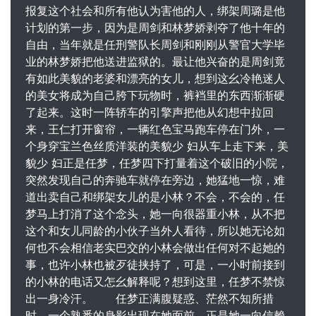
报复这个社会和所有他认为害他的人，绑架周璐是他
计划的第一步，因为是周剑和林梦娇剥夺了他十年的
自由，当年就是任刑警队长周剑和刚刚从警官大学毕
业的林梦娇把他送进监狱的。最让他兴奋的是周剑竟
有如此美貌的老婆和漂亮的女儿，想到这幺冷艳迷人
的美女将成为自己胯下玩物时，裤裆里的东西渐渐硬
了起来。这时一阵轿车的引擎声把他从幻想中拉回
来，王仁打开窗帘，一辆红色宝马跑车停在门外，一
个身穿宝兰色丝质洋装的美貌少 妇从车上走下来，美
貌少 妇正是任梦，任梦四下打量着这个破旧的小院，
突然发现自己的奔驰车就停在旁边，她猛地一惊，难
道出卖自己和绑架女儿的是小林？不会，不会的，任
梦马上打消了这个念头，她一向很器重小林，从不把
这个和女儿同龄的小伙子当外人看待，所以她无论如
何也不会相信老实巴交的小林会做出任何对不起她的
事，也许小林也被歹徒挟持了，可是，一小时前接到
的小林的电话又怎幺解释呢？想到这里，任梦不禁惊
出一身冷汗。 任梦正满腹疑惑、茫然不知所措
时，一个熟悉的身影出现在她面前，正是她一向信赖