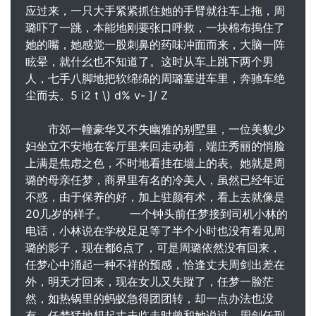
应过来，一只大手紧紧抓住她的手臂就往车上拖，周
璐吓了一跳，本能地刚要张口呼救，一块棉布摀住了
她的嘴，她感觉一股刺鼻的药味冲面而来，大脑一阵
眩晕，就什幺也不知道了。这时从车上跳下两个男
人，七手八脚地把软绵绵的周璐塞进车里，奔驰车绝
尘而去。5 i2 t \) d% v- ]/ Z
市郊一幢豪华又不失幽雅的别墅里，一位美貌少
妇坐立不安地在客厅里来回走动着，端庄秀丽的悄脸
上满是焦虑之色，不时地看挂在墙上的表。她就是周
璐的母亲任梦，商界里有名的冷美人，虽然已经年近
不惑，由于保养的好，加上驻颜有术，看上去就像是
20几岁的样子。 一个钟头前任梦接到司机小林的
电话，小林说在学校足足等了半个小时也没有看见周
璐的影子，现在都6点了，可是周璐依然没有回来，
任梦心中涌起一种不祥的预感，恰逢丈夫周剑出差在
外，明天才回来，现在女儿又失蹤了，任梦一脸茫
然，如热锅里的蚂蚁急得团团转，却一点办法也没
有。任梦猛地想起丈夫临走时曾和她说过，周剑任刑