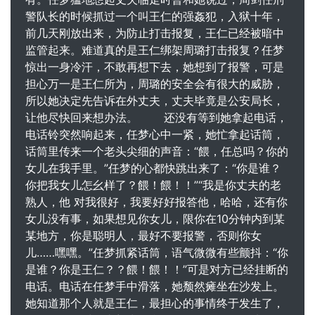
警队长的时候抓过一个叫王仁的强姦犯，入狱十年，
前几天刚放出来，为防止打击报复，王仁已经被暗中
监管起来。难道真的是王仁绑架周璐打击报复？任梦
惊出一身冷汗，不敢再想下去，她想到了报警，可是
担心万一是王仁所为，周璐的安全会有很大的威胁，
所以她决定先告诉在外丈夫，丈夫毕竟是公安局长，
让他尽快回来想办法。 还没有等到她拿起电话，
电话铃突然响起来，任梦心中一紧，她忙拿起话筒，
话筒里传来一个老头尖细的声音：“餵，任总吗？你的
女儿在我手里。”任梦的心都快跳出来了：“你是谁？
你把我女儿怎幺样了？餵！餵！！”“我是你丈夫的老
熟人，他 对我很好，我要好好报答他，哈哈，还有你
女儿没有事，如果想见你女儿，限你在10分钟内到某
某地方，你是聪明人，最好不要报警，否则你女
儿……嘿嘿。”任梦抓紧话筒，语气微微有些颤抖：“你
是谁？你是王仁？？餵！餵！！”可是对方已经挂断的
电话。电话在任梦手中滑落，她颓然瘫坐在沙发上。
她知道那个人就是王仁，最担心的事情终于发生了，