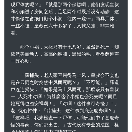
现尸体的呢？」「就是那两个保镖啊，他们发现皇叔
和小娟进了房间之后，足足两个时辰后没有动静，这
才偷偷在窗纸口戳个小洞，往内一窥┅」两具尸体，
一丝不挂，皇叔已六十多岁了，又乾又瘦，非常难
看。
那个小娟，大概只有十七八岁，虽然是死尸，却
依然美丽动人，高高的胸脯，黑黑的毛，看得薛道声
一阵心动。
「薛捕头，老人家容易得马上风，皇叔会不会也
是在云雨之时突然中风而死呢？」「不可能。」薛道
声连连摇头：「如果是马上风而死，那麽该只有皇叔
一 人死才对啊！为甚麽这个小娟也会死去呢？而且
她死得也颇安祥啊！」「对啊！这件事可奇怪了！」
老 忧心忡忡：「薛捕头，这件事到底怎麽办啊？」
「这样吧，我来检查一下尸体，可能他们中了甚麽奇
怪的毒药，你们都出去。」古代没有专业的法医，检
验尸体的工作往往由捕快们兼任。