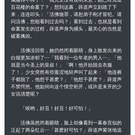
百花楼的命案了？」想到这裹，薛道声立刻跪了下
来，连连叩头：「活佛饶罪，请恕弟子刚才冒犯。请
问活佛，您能看到过去吗？」看到过去，也就是看到
命案发生的过程，薛道声身为捕头，最关心的当然是
破案擒凶。
活佛没回答，她仍然闭着眼睛，身上散发出来的
白烟更加浓郁了┅「我看到一位年老的男人┅」「他
就是当今圣上的皇叔！」「啊！他开始脱去衣服
了！」少女突然有些羞涩地轻声叫了起来：「他连裤
子都脱了，他想干甚麽？」「他想干甚麽？」薛道声
不禁愕然。他如何向这个情空初开，或许是末开的少
女说清楚呢？
「唉哟，好丑！好丑！好可怕！」
活佛虽然闭着眼睛，脸上却像看到一幕春宫似的
泛起了两朵红云┅「甚麽好可怕？」薛道声紧张地追