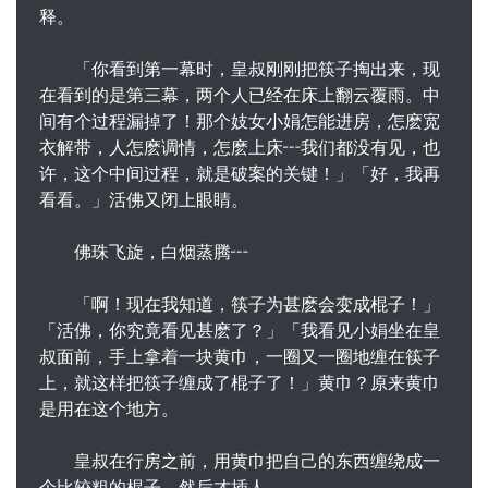
释。
「你看到第一幕时，皇叔刚刚把筷子掏出来，现
在看到的是第三幕，两个人已经在床上翻云覆雨。中
间有个过程漏掉了！那个妓女小娟怎能进房，怎麽宽
衣解带，人怎麽调情，怎麽上床┅我们都没有见，也
许，这个中间过程，就是破案的关键！」「好，我再
看看。」活佛又闭上眼睛。
佛珠飞旋，白烟蒸腾┅
「啊！现在我知道，筷子为甚麽会变成棍子！」
「活佛，你究竟看见甚麽了？」「我看见小娟坐在皇
叔面前，手上拿着一块黄巾，一圈又一圈地缠在筷子
上，就这样把筷子缠成了棍子了！」黄巾？原来黄巾
是用在这个地方。
皇叔在行房之前，用黄巾把自己的东西缠绕成一
个比较粗的棍子，然后才插人。