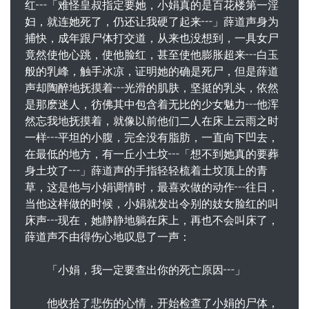
红┅「难怪皇叔指定要她，小娟真的是百花楼第一淫
妇，就连她死了，仍还让我硬了起来┅」薛道声身为
捕快，成年跟尸体打交道，从来也没想到，一具女尸
竟然使他心跳，使他脸红，甚至使他膨胀超来┅白玉
般的乳峰，触手冰凉，证明她的确是死尸，但是薛道
声却陶醉地抚摸着┅光滑的肌肤，坚挺的乳头，依然
是那麽迷人，彷佛其中包含着无比的少女魅力┅他浑
然忘我地抚摸着，就像以前他们二人在床上云雨之时
一样┅平坦的小腹，完全没有脂肪，一直向下凹去，
在最低的地方，有一丘小土坟┅「想不到她真的要葬
身土坟了┅」薛道声的手指轻轻梳着土坟顶上的青
草，这是他与小娟调情时，最喜欢做的动作┅往日，
当他这样做的时候，小娟就发出令别的妓女脸红的叫
床声┅现在，她静静地躺在床上，再也不会叫床了，
薛道声不由得伤心地叹息了一声：
「小娟，我一定要查出你的死亡原因┅」
他收拾了悲伤的心情，开始检查了小娟的尸体，