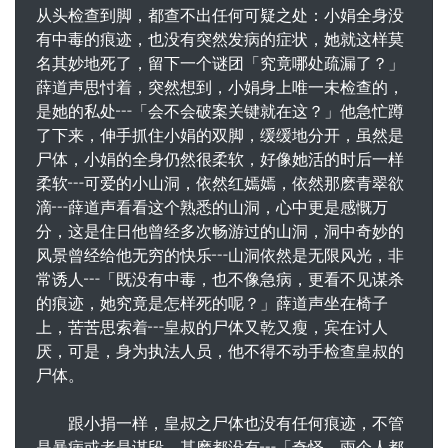
从头检查到脚，都查不出任何可疑之处：小娟全身没
有中毒的痕迹，也没有突然发病的症状，她就这样莫
名其妙地死了，留下一个谜团「究竟哪处疏漏了？」
薛道声思忖着，突然想到，小娟身上唯一未检查的，
是她的私处┅「会不会破案关键就在这？」他急忙蹲
了下来，伸手抓住小娟的双脚，缓缓地分开，虽然是
尸体，小娟的全身仍然很柔软，好像她活的时后一样
柔软┅可
爱
的小山洞，依然红嫣嫣，依然那麽青翠欲
滴┅薛道声看看这个熟悉的山洞，心中更是感慨万
分，这是住日他曾经多次畅游过的山洞，洞中奇妙的
风景曾经给他无穷的快乐┅山洞依然是无限风光，非
常诱人┅「既没有中毒，也不像急病，更看不见谋杀
的痕迹，她究竟是怎样死的呢？」薛道声坐在椅子
上，苦苦思索着┅皇叔的尸体又乾又瘦，宾在讨人
厌，可是，身为执法人员，他不得不动手检查皇叔的
尸体。
跟小捐一样，皇叔之尸体也没有任何痕迹，不管
是暴病或者是谋段，甚麽都没有┅「奇怪，雨个人都