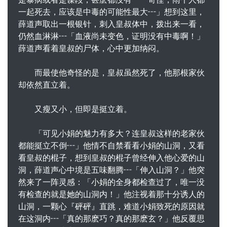
一起死去，应该是中毒的可能性最大┅」想到这里，
薛道声取出一根银针，刺入皇叔体中，拨出来一看，
仍然血淋淋┅「血液尚未变色，证明没有中毒啊！」
薛道声看着皇叔的尸体，心中更加纳闷。
而最使他奇怪的是，皇叔虽然死了，他那根家伙
却依然直立着。
又瘦又小，但即是挺立着。
「可见小娟的魅力有多大？连皇叔这样的老家伙
都能挺立不倒┅」他情不自禁看看小娟的山洞，又看
看皇叔的棍子，想到皇叔的棍子曾经伸入他心爱的山
洞，薛道声心中境是五味翻腾┅「伸入山洞？」他突
然来了一阵灵感：「小娟的全身都检查过了，唯一没
有检查的就是她的山洞内！」他注视着那十分诱人的
山洞，一颗心『砰砰』直跳，难道小娟致死的原因就
在这洞内┅「真的那麽巧？真的那麽玄？」他反覆思