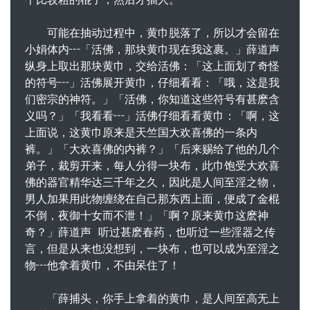
可能在抽动过程中，黄巾脱落了，所以才会留在
小娟体内┅「活佛，那块黄巾现在我这裹。」薛道声
纵身上取出那块黄巾，交给活佛：「这上面划了奇怪
的符号┅」活佛展开黄巾，仔细看看：「哦，这是我
们密宗的神符。」「活佛，你知道这些符号有甚麽含
义吗？」「我看看┅」活佛仔细看看黄巾：「啊，这
上面说，这黄巾原来是天竺国大欢喜佛的一条内
裤。」「大欢喜佛的内裤？」「后来赐给了他的几个
弟子，裁剪开来，每人分得一块布，此巾饱受大欢喜
佛的器官精华达三千年之久，因此是人间至淫之物，
男人加果用此物缠绕在自己那东西上面，便成了金棍
不倒，夜御十女而不泄！」「啊？原来黄巾这麽神
奇？」薛道声 听过甚麽春药，也听过一些淫器之传
言，但是从来也没想到，一块布，也可以成为至淫之
物┅他拿着黄巾，不由呆住了！
「薛捕头，你手上拿着的黄巾，是人间至高无上