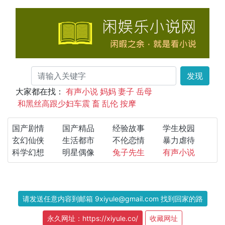
发现
大家都在找：
有声小说
妈妈
妻子
岳母
和黑丝高跟少妇车震
畜
乱伦
按摩
国产剧情
国产精品
经验故事
学生校园
玄幻仙侠
生活都市
不伦恋情
暴力虐待
科学幻想
明星偶像
兔子先生
有声小说
请发送任意内容到邮箱 9xiyule@gmail.com 找到回家的路
永久网址：https://xiyule.co/
收藏网址