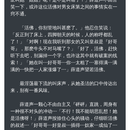
笑一下，或许这位活佛对男女床第之间的事情实在一
窍不通。
「活佛，你别管地叫甚麽了。」他忍住笑说：
「反正到了床上，四脚朝天的时候，人的称呼都乱
了！」「对啊！现在我听到那女的又叫皇叔是『好哥
哥』，那麽牛头不对马嘴了？」「好了，活佛，赶快
听下去吧，别漏掉一个字，也许这其中就有破案的线
索！」「她在叫┅好哥哥┅你┅太粗了┅塞得满┅满
满的┅快把┅人家涨爆了┅」薛道声望若活佛。
最淫荡最下流的叫床声，从她圣洁的口中传达出
来，别有一番风味。
薛道声一颗心不由自主又『砰砰』直跳，周身有
一种很不对头的冲动┅「不行！我不能胡思乱想！她
是活佛呀！」薛道声按捺住心头的骚动，仔细听活佛
的叔述┅「好哥哥┅好皇叔┅插得┅奴家┅成仙了┅