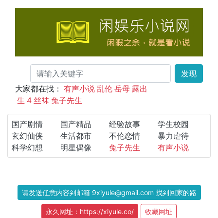
发现
大家都在找：
有声小说
乱伦
岳母
露出
生
4
丝袜
兔子先生
国产剧情
国产精品
经验故事
学生校园
玄幻仙侠
生活都市
不伦恋情
暴力虐待
科学幻想
明星偶像
兔子先生
有声小说
请发送任意内容到邮箱 9xiyule@gmail.com 找到回家的路
永久网址：https://xiyule.co/
收藏网址