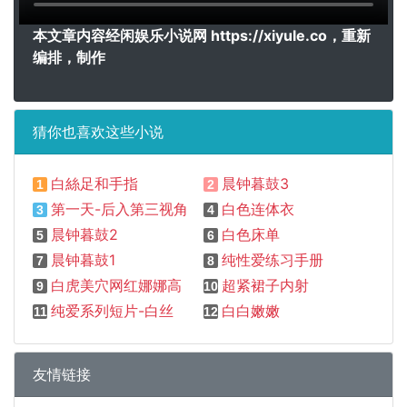
本文章内容经闲娱乐小说网 https://xiyule.co，重新
编排，制作
猜你也喜欢这些小说
白絲足和手指
晨钟暮鼓3
1
2
第一天-后入第三视角
白色连体衣
3
4
晨钟暮鼓2
白色床单
5
6
晨钟暮鼓1
纯性爱练习手册
7
8
白虎美穴网红娜娜高跟鞋+黑丝+后入内射
超紧裙子内射
9
10
纯爱系列短片-白丝
白白嫩嫩
11
12
友情链接