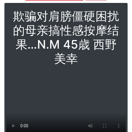
欺骗对肩膀僵硬困扰
的母亲搞性感按摩结
果…N.M 45歳 西野
美幸