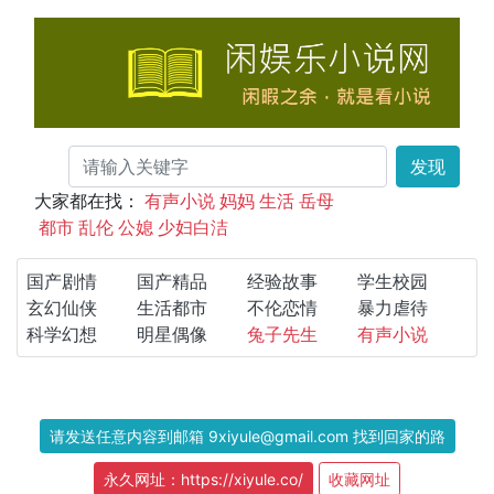
发现
大家都在找：
有声小说
妈妈
生活
岳母
都市
乱伦
公媳
少妇白洁
国产剧情
国产精品
经验故事
学生校园
玄幻仙侠
生活都市
不伦恋情
暴力虐待
科学幻想
明星偶像
兔子先生
有声小说
请发送任意内容到邮箱 9xiyule@gmail.com 找到回家的路
永久网址：https://xiyule.co/
收藏网址