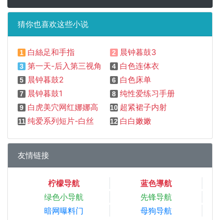
猜你也喜欢这些小说
白絲足和手指
晨钟暮鼓3
1
2
第一天-后入第三视角
白色连体衣
3
4
晨钟暮鼓2
白色床单
5
6
晨钟暮鼓1
纯性爱练习手册
7
8
白虎美穴网红娜娜高跟鞋+黑丝+后入内射
超紧裙子内射
9
10
纯爱系列短片-白丝
白白嫩嫩
11
12
友情链接
柠檬导航
蓝色導航
绿色小导航
先锋导航
暗网曝料门
母狗导航