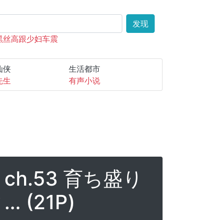
发现
黑丝高跟少妇车震
仙侠
生活都市
先生
有声小说
ch.53 育ち盛り
(21P)