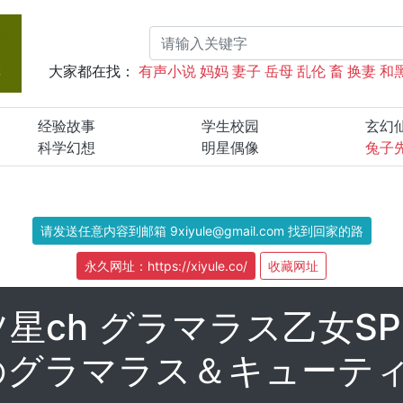
大家都在找：
有声小说
妈妈
妻子
岳母
乱伦
畜
换妻
和
经验故事
学生校园
玄幻
科学幻想
明星偶像
兔子
请发送任意内容到邮箱 9xiyule@gmail.com 找到回家的路
永久网址：https://xiyule.co/
收藏网址
ch グラマラス乙女SP 
グラマラス＆キューティ... 