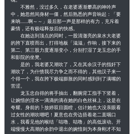
不雅然，没过多久，在老婆逐渐攀高的呻吟声
中，她忽然间身材一僵，然后熟悉的声音响起：「要
来呐……啊～～」最后那一声是那样的有力，充斥着
豪情，还有极端释放后的快感。
在她达到顶点的同时，一股清澈亮的泉水大老婆
的胯下直喷而出，打得地板「滋滋」作响，接下来的
第二、第三股力度逐渐变小，分别打湿了龙玉忠的手
和影院的坐凳。
是的，我老婆又潮吹了，又在其余汉子的指奸下
潮吹了，为什愦我尽力争之而不得的，其他汉子来一
个得一个，我在胯下极端膨胀的同时感到到了满嘴的
苦涩。
龙玉忠自得的将手抽出，翻腕背工指手下竖着，
让婉愔的淫水一滴滴的滴在她的白色丝袜上，这是在
夸耀。身前的┞放婷双目圆瞠，估计她也大没亲眼看
过女性的潮吹嘲吧！夏意也在旁边捂着老二直咽口
水，我看见他的喉结「咕噜、咕噜」的高低滚动。开
端慢慢大高潮的余韵中退出的婉愔则为本身刚才不知