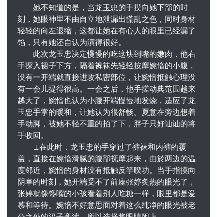
她不知道的是，当龙玉忠的手摸向她下部的时
刻，她眼神里不由自立地泄漏出慌乱之色，同时身材
轻轻的向左退缩，这都让她在有心人的眼里已经漏了
馅，只有她还自认为演得很好。
此次龙玉忠决定慢慢的吃这块到嘴的嫩肉，他右
手探入裙子下方，隔着裤袜先轻轻按摩婉愔的小腹，
没有一开端就直接进攻私密部位，让婉愔抵触心理没
有一会儿提得很高。一会之后，他手搓动典范围越来
越大了，婉愔也认为小腹开端慢慢地发烧，适应了龙
玉忠手掌的暖和，让她认为很舒畅。夏意在旁边想着
手动脚，被她不轻不重的拍了下，胖子只好讪讪的将
手收回。
⊥在此时，龙玉忠的手穿过了裤袜和内裤的覆
盖，直接在婉愔滑腻的腹部抚摩起来，由於两边的温
度邻近，婉愔的身材没有抵触反竽暌功。当手指摸向
阴阜的时刻，她开端受不了前座张婷炙热的眼光了，
张婷就像馋嘴的小孩看着别人吃糖一样，眼里都是爱
慕和等待。婉愔不好意思面对着这么纯净的眼光被老
公之外的汉子亵渎，所以选择将眼睛闭上。