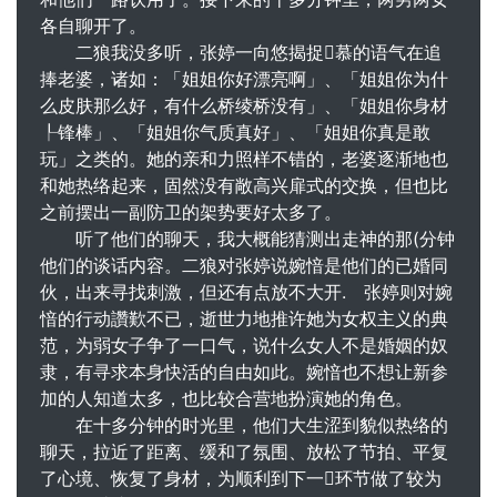
各自聊开了。
二狼我没多听，张婷一向悠揭捉慕的语气在追
捧老婆，诸如：「姐姐你好漂亮啊」、「姐姐你为什
么皮肤那么好，有什么桥绫桥没有」、「姐姐你身材
┞锋棒」、「姐姐你气质真好」、「姐姐你真是敢
玩」之类的。她的亲和力照样不错的，老婆逐渐地也
和她热络起来，固然没有敞高兴扉式的交换，但也比
之前摆出一副防卫的架势要好太多了。
听了他们的聊天，我大概能猜测出走神的那(分钟
他们的谈话内容。二狼对张婷说婉愔是他们的已婚同
伙，出来寻找刺激，但还有点放不大开. 张婷则对婉
愔的行动讚歎不已，逝世力地推许她为女权主义的典
范，为弱女子争了一口气，说什么女人不是婚姻的奴
隶，有寻求本身快活的自由如此。婉愔也不想让新参
加的人知道太多，也比较合营地扮演她的角色。
在十多分钟的时光里，他们大生涩到貌似热络的
聊天，拉近了距离、缓和了氛围、放松了节拍、平复
了心境、恢复了身材，为顺利到下一环节做了较为