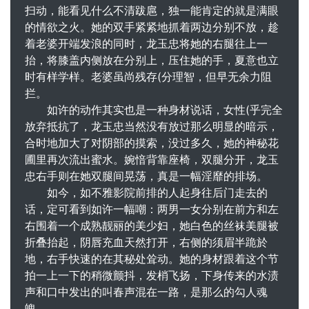
扫动，能看见什么不清跋扈，独一能肯定的就是满眼
的情欲之火。她的双手紧紧地抓着两边分别不放，趁
着老婆开端发浪的同时，龙玉忠将她的右腿往上一
抬，将膝盖内侧放在分别上，压住她的手，夏意也立
时有样学样。老婆虽尚残存(分理智，但早无余力阻
拦。
如许的动作其实也是一种身材说话，女性(乎完全
放弃抵抗了，龙玉忠当然没有放过那么明显的暗示，
合时地加大了对阴部的摸索，没过多久，她的神秘花
圃里再次流出蜜水。婉愔背靠座椅，双腿分开，龙玉
忠右手则在她双腿间晃荡，真是一幅淫靡的排场。
如今，如不雅影院前排的人起身往后门走去的
话，定可看到如许一幅嘲：两男一女分别在前方和左
右围着一个成熟靓丽的美少妇，她白色的丝袜美腿被
折叠抬起，阴唇充血天然打开，右侧的须眉半跪於
地，右手快速的在其秘处耸动。她的身材跟着这个节
拍一上一下的稍微颤抖，发梢飞扬，下身传来的水渍
声和口中发出的叫春声混在一路，是那么的勾人魂
魄。