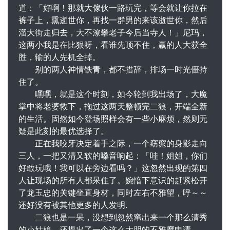
道：「好啊！那就大傢伙一路玩完，等会就让你拉在
裤子上，熏逝世你，再找一群男的来该逝世你，然后
溜大街走归去，大不潦攀老子今后当寺人！」尼玛，
这两小我是在比狠呀，看谁先顶不住，赢的人大获全
胜，输的人先机全掉。
别的两人神情铁青，都不措辞，排场一时光僵持
住了。
嘿嘿，就是这个时刻，如今轮到我出场了，大魔
掌中将老婆救下，拖过这两天整顿完二狼，开端全新
的生活。固然如今登场照样会有一些小麻烦，然则无
疑是此刻的最优选择了。
正在我咬牙决定着手之际，一个窈窕的身影走向
三人，一把又清又软的嗓音响起：「哇！姐姐，你们
好敢玩哦！我可以在旁边看吗？」这忽然出现的第四
人让现场的所有人都呆住了。婉愔下意识的赶紧松开
了龙玉忠的关键坐直身材，同时左右不雅望，呼～～
还好没有被其他更多的人发明.
二狼也是一呆，没想到忽然窜出来一个那么清秀
的小姑娘，还提出了一个这么大胆的不雅摩申请。