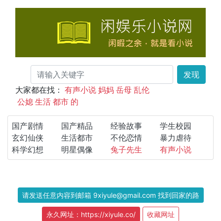
发现
大家都在找：
有声小说
妈妈
岳母
乱伦
公媳
生活
都市
的
国产剧情
国产精品
经验故事
学生校园
玄幻仙侠
生活都市
不伦恋情
暴力虐待
科学幻想
明星偶像
兔子先生
有声小说
请发送任意内容到邮箱 9xiyule@gmail.com 找到回家的路
永久网址：https://xiyule.co/
收藏网址