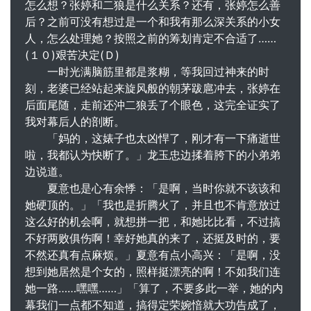
怎么想？张婷和二狼是什么关系？还有，张婷怎么善
后？之前可没有想过是一个和我有那么深关系的小女
人，怎么处理她？按照之前的筹划肯定不合适了……
(１０)艰苦决定(Ｄ)
一时光满脑筋里都是浆糊，等我回过神来的时
刻，老婆已经站起来旋风般的朝茅跋扈冲去，张婷在
后面尾随，走前还沖二狼丢了个眼色，这完全证实了
我对幕后人的剖断。
「妈的，这婊子也太凶悍了，刚才有一下痛逝世
啦，我都认为快断了。」龙玉忠边揉着胯下的小弟弟
边说道。
夏意也是心有余悸：「是啊，当时你就不该该和
她硬顶的。」「我也是折腾火了，并且也不肯意放过
这么好的机会啊，就想拼一把，和她比比看，不过搞
不好两败俱伤啊！幸好她真的来了，还挺及时的，要
不然还真有点麻烦。」夏意有点小高兴：「是啊，没
想到她居然是个女的，照样挺漂亮的啊！不如我们连
她一路……嘿嘿……」「算了，不要多此一举，她的内
幕我们一点都不知道，搞得定荣婉愔就大功告成了，