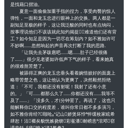
是找藉口揩油。
夏意一面偷偷加重手指的捏力，享受肉臀的惊人
弹性，一面和龙玉忠进行眼神上的交换。两人都是一
副知足至极的样子，这让我泛酸的同时也有点纳闷，
按事理说他们不该该就此知灼揭捉？难道他们还有背
工？如今知足是因为一切尽在筹划内？如不雅如许可
不妙啊……忽然响起的声音再次打断了我的思路.
「让我先去茅跋扈吧……嗯……肚子已经很痛
了……」很少见老婆如许低声下气的样子，看来她真
的很难熬苦楚了。
被舔得正爽的龙玉忠垂头看着婉愔姣好的面庞上
略带苦楚之色，这让他认为更爽了，决然毅然拒绝
道：「不可，我都还没有射呢！我射了还有小意
的。」「可……都那么久了……你都还没有……我等不
及了……」「没多久，才(分钟罢了。再说了，这也只
能解释你口交的程度差，谁叫你常日都不多多演习，
如不雅你肯经?颐呛记山娇煲坏悖悴缓枚家眩希
肆恕！沽裰矣貌恍嫉挠锲彩鲎潘耐崂恚涫邓窃
谟幸饪刂疲映ど渚氖惫?