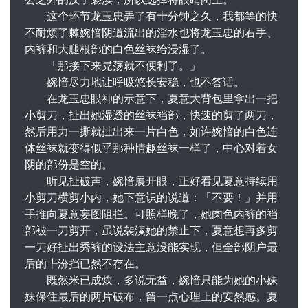
这个环节龙玉忠弄了有十分钟之久，我都等的快
不耐烦了棘婉愔阴道流出的淫水也将龙玉忠的右手、
内裤和大腿根部的白色丝袜给浸湿了。
「那接下来晃荡就不便利了。」
婉愔尽力地让呼吸悠长安稳，也不答话。
在龙玉忠眼神的示意下，夏意大背包里拿出一把
小剪刀，扯出她湿透的丝袜裆部，快速的剪了两刀，
然后用力一撕就扯出来一片白色，如许婉愔的白色连
体丝袜就变得似乎那种情趣丝袜一样了，中心对着女
阴的部份是空的。
听见扯破声，婉愔展开眼，正好看见夏意持续用
小剪刀横剪小内，她下意识的说道：「不要！」并用
手推向夏意妄图阻拦。可照样晚了，她肉色内裤的裆
部被一刀剪开，虽说袈溱她的禁止下，夏意想再多剪
一刀好扯出秀裤的设法主意没能实现，但全部阴户最
后的┞汾挡已然不存在。
既然米已成炊，多说无益，婉愔只能为她的小妹
妹保住最后的两片破布，留一点心理上的安然感。夏