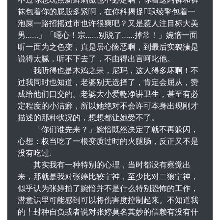
袜包着你的屁股多紧啊，在你科揭捉琅绫擎包着一
泡屎一路招摇过市也许很爽吧？又是惹人注目标大美
男……」「噁心！宗……别说了……掉常！」婉愔一面
听一面为之色变，真是居心险恶啊，到最后实袈溱是
说得太腻，听不下去了，不由得出言呵叱他。
我听得也是木鸡之呆，尼玛，这人得多坏啊！不
过我同时也知道，老婆别无选择了，肯定会屈从，赞
成给他们口交的。老婆大小爱乾净讲卫生，甚至有必
定程度的小洁癖，所以她绝对不会许可本身出现刚才
描述的那种状况的，想想都让她受不了。
「你们谁先来？」婉愔既然决定了就不再躲闪，
心想：权当吃了一根变质过时的火腿肠，反正又不是
没有吃过.
其实我有一种特别的心理，当时都没有察觉出
来，那就是我对张婷比较宁神，至少比对二狼宁神，
似乎认为张婷拍了婉愔并不是什么特别恐怖的工作，
潜意识里可能感到可以将伤害度控制起来。不知道我
的┞封种自负或者说对张婷莫名其妙的信赖有没有什