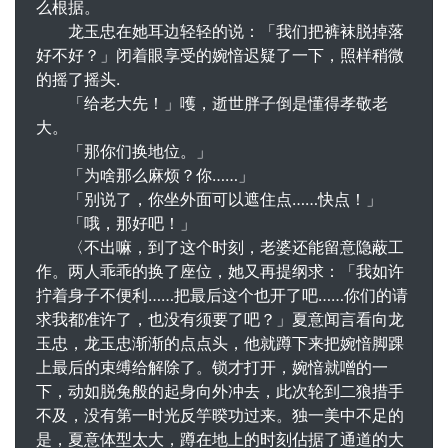
么根据。
龙玉忠在她耳边轻轻的说：「我们把裤袜脱掉落
好不好？」闭着眼享受的婉愔迟疑了一下，照样稍微
的摇了摇头.
「给老大先！」嚄，逝世胖子倒是懂得孝敬老
大。
「那你们换地位。」
「为啥那么麻烦？你……」
「别说了，你坐外面可以遮住点……快点！」
「哦，那好吧！」
〈不出嘛，到了这个时刻，老婆还能留意隐蔽工
作。两人乖乖的换了座位，她又再提纲求：「我如许
拧着身子不便利……把最后这个也开了吧……你们的请
求我都准许了，也没有须要了吧？」夏意闻言看向龙
玉忠，龙玉忠渐渐的点点头，他就蹲下来把婉愔脚踝
上最后的束缚给解除了。锁才打开，婉愔就噌的一
下，动如脱兔般的起身向外冲去，此次轮到二狼措手
不及，没有第一时光反竽暌功过来。独一美中不足的
是，夏意体型太大，蹲在地上的时刻佔据了通道的大