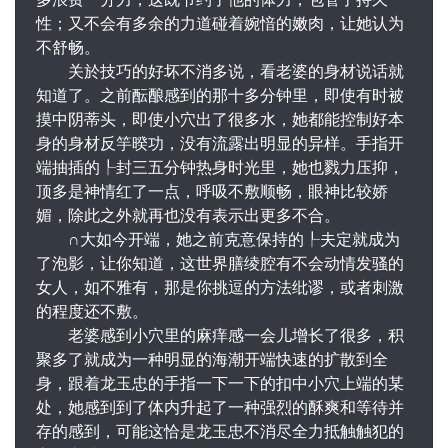
性；又不会有多余的力道碰着婉愔的嫩肉，让她认为
不舒畅。
关於技巧的好坏不消多说，看老婆的身材说话就
知道了。之前酝酿感到的那十多分钟里，即使有时被
摸中阴蒂头，即使小穴出了很多水，她都能控制好本
身的身材反竽暌功，没有流露出明显的异样。手指开
端抽插的┞封三五分钟热身时光里，她也戮力压抑，
顶多是神情红了一点，呼吸不敷顺畅，眼神比较娇
媚，除此之外就再也没有表示出更多不合。
∩大如今开端，她之前克意保持的┞夫定就成为
了泡影，让你知道，这世界膳绫腔有不会动情发骚的
女人，如不雅有，那是你挑逗的方法纰谬，或者刺激
的程度还不敷。
老婆感到小穴里的麻痒感一会儿增长了很多，积
聚多了就成为一种明显的海潮开端快速的扩散到全
身，跟着龙玉忠的手指一下一下的扣中小穴上端的某
处，她感到到了体内升起了一种强烈的酥爽和等待并
存的感到，可能这恰是龙玉忠不消尽全力抵触触犯的