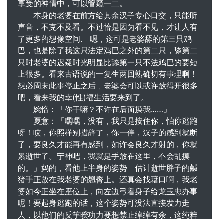
享受的神情中，可以管窥一二。
本身的老婆在前方给其余汉子专心口交，只能听
声音，不克不及看。不过恰是因为看不见，才让人有
了更多的想像空间. 嗯，这可是老婆舔的第三只鸡
巴，也是除了我这只法定鸡巴之外的第二只，舔第二
只时老婆的迟疑时光明显比舔第一只不法鸡巴的要短
上很多。看来古语说的一复生两回熟确切有事理啊！
想必周末此事停止之后，老婆会可以或许放得开很多
吧，看来我的幸(性)福生活要来到了。
婉愔：「你干嘛？不许在后面摸我……」
夏意：「嘿嘿，没有，我只是按住你，怕你逃跑
呀！哎，你照样别措辞了，你一停，汉子的感到就断
了，要良久才能再有感到，如许会良久才射的，你就
累逝世了。宁神吧，我就是手放在这里，不会乱摸
的。」妈的，看他上半身的姿势，估计逝世胖子的鹹
猪手正放在我老婆的翘臀上。还真会找藉口啊，我老
婆如今正坐在座位上，向左边弓着身子给龙玉忠办事
呢！要起身逃跑的话，这个姿势可没法直接发力走
人，以他们的反竽暌功力要想禁止绰绰有余，这纯粹