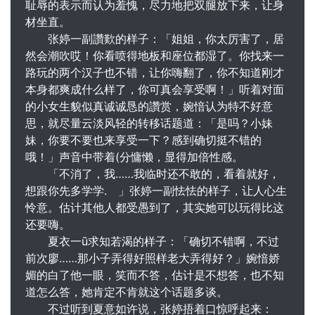
耻辱的表示而认为羞愧，尽力地把双腿放下来，让身
材坐直。
张婷一副讚歎的样子：「姐姐，你太厉害了，居
然会潮吹哎！你看喷得地板和座位都湿了。你找来一
路玩的两个汉子也不错，让你嗨翻了，你不知道刚才
本身都爽成什么样了，你可真会享受啊！」听着对面
的小女生貌似真诚诚恳的讚赏，婉愔认为特不好意
思，就尽量云淡风轻的转移话题道：「是吗？小妹
妹，你要不要也来享受一下？感到确切挺不错的
哦！」声音中带着(分慵懒，显得加倍性感。
「不消了，我……我临时还不敢的，看着就好，
想跟你先多学学. 」张婷一副怯怯的样子，让人心生
怜意。估计其他人都受愚到了，其实她可以玩得比这
还要嗨。
夏衣一ū求知若渴的样子：「确切不错啊，不过
前次廖……那小子弄得好照样老大弄得好？」婉愔娇
媚的白了他一眼，笑而不答，估计是不想答，也不知
道怎么答，她肯定不肯就这个话题多谈。
不过听到夏意如许说，张婷捂着口惊呼起来：