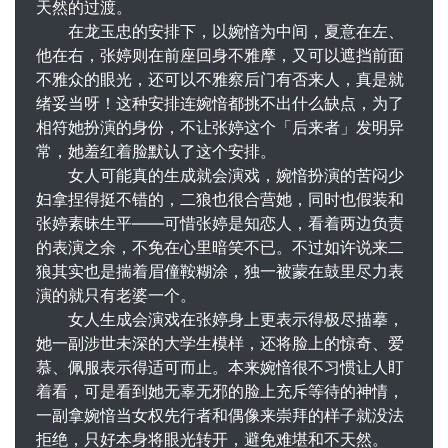
天然的过渡。
在龙玉忠的安排下，以婉愔为中间，夏意在左、
他在右，张婷则在前座回身不雅摩，又可以遮挡前面
不雅众的眼光，还可以不雅察后门有否来人，真是就
绪妥当呀！这种安排连婉愔都挑不出什么缺点，为了
相符她扮演的身份，不让张婷这个「后来者」发明异
常，她羞红着脸默认了这个安排。
女人可能真的生成就会演戏，婉愔扮演的苦闷少
妇拿捏得挺不错的，二狼也很合营她，同时也假装和
张婷素昧生平——可惜张婷是知恋人，看着两边负责
的表演之余，不免在心里暗笑不已。不过如许说来二
狼其实也是揣着眉僮鞍糊涂，独一被蒙在鼓里尽力表
演的就只有老婆一个。
女人生成会演戏在张婷身上更表示得极尽描摹，
她一副涉世未深的大学生模样，还将脸上的惊奇、爱
慕、佩服表示得适可而止。本来婉愔很不习惯让人盯
着看，可是看到她无辜无邪的脸上充斥等待的神情，
一副拿婉愔当女权先行者和偶像来崇拜的样子就没法
拒绝，只好本身将眼光转开，避免难堪和不天然。