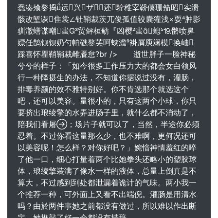
蠢凑飧鏊捣ǘ运兴ザ２还駩稚宰鞒僖珊笳昭实溃
骸改堑诙隹裳∠钍鞘裁茨兀俊孤值较囊獾浅×耍肿影
驯澈蟮谋嘲蚩贸鲆桓鲂『凶樱蚩螅⒚骼喷鼻
嫖任鹊钡钡奶勺帕礁鏊芙呵蛱澹褂屑庾斓模换岫
踩喜怀瞿鞘鞘裁雌餍怠?br /> 逝世胖子一脸神秘
兮兮的样子：「如今很多工作压力大的都会女白领风
行一种降摄生的办法，不知道你据说过没有，灌肠，
排毒养颜的效不雅特别好。你不肯选那个就选这个
吧，还可以美容。量很小的，只有这两个小球，你只
要挤出琅绫擎的水弄进肠子里，就什么都不消动了，
陪我们看屠；场片子就可以了，当然，半途你必须
忍着。不过你看这量那么少，也不难啊，更何况还可
以美容呢！怎么样？对你好吧？」婉愔神情羞红的啐
了他一口，细心打量着两个比她拳头还略小的塑胶球
体，琅绫擎装满了像水一样的液体，总量上倒真是不
算大，不过感到到处都泄漏着诡计的气味。两小我一
个推荐一种，可外面上又看不出端倪。灌肠是用清水
吗？由於两件事她之前都没有做过，所以难以作出断
定，她推敲了好一会都没有措辞。