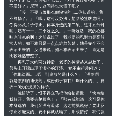
不爱好？」尼玛，这问得也太假了吧？
「哼！不要点缀那么假惺惺的……你知道的，我
不舒畅了。」「哦，这可没办法，想膳绫签跋扈啊，
你得比及片子停止。你本身选的第二项，这才五分钟
呢，还有十一、二个这么久。」一听这话，我的心都
哇凉哇凉的啊！之前说过了，我老婆的忍耐力是高於
常人的，如不雅只是一点点难熬苦楚，她是完全不会
表示出来的，反过来说，如不雅表示出来了，肯定是
比较难熬苦楚了。
再忍了大约两分钟后，老婆的神情越来越差了，
额头上开端出现了渺小的汗渍. 她不由得质问道：
「你那边面……呃，到底放的是什么？」「没啥啊，
就是惯例的通便剂，成份似乎有甘油啊什么的。」夏
衣一ū没心没肺的样子。
婉愔听了，恨不得立马把他给掐逝世：「快点给
我解开，我要去茅跋扈！」「那弗成能滴，这可是你
本身选的，我们又没有逼你，选之前就说好了要比及
停止才能去的。要不你就认输了，那敢情好，我们就