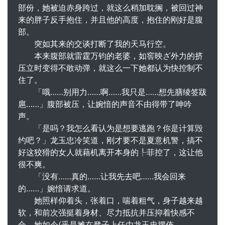
部份，她被迫赤身跨过，就这么稍加耽搁，被回过神
来的胖子反手抱住，并且他的高度，抱住的刚好是腹
部。
突如其来的交谈打断了我的天马行空。
本来腹部就雷霆万钧的老婆，如窖映ざ外力的挤
压立时变得不敢动弹，就这么一下她都认为快控制不
住了。
「哦……别用力……啊……我只是……想先膳绫签跋
扈……」腹部被压，让婉愔的声音不由得带了呻吟
声。
「是吗？我怎么看认为是想要逃跑？你是计算毁
约吧？」龙玉忠冷笑道，刚才要不是夏意机警，搞不
好这狡猾的女人就藉机离开本身的┞菲控了，这让他
很不爽。
「没有……真的……让我先去吧……我会回来
的……」婉愔请求道。
她照样仰着头，张着口，喘着粗气，身子越来越
软，和前次强挺着身材、尽力抵抗并压抑着快感不
合，她如今(乎是摊在凳子上任由龙玉忠摆佈。