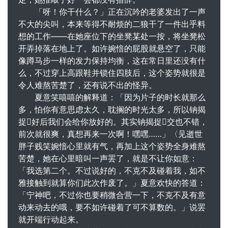
「呀！你干什么？」正在沉吟的老婆发出了一声
不大的尖叫，本来等得不耐烦的二狼干了一件出乎料
想的工作——在她座位下的坐凳某处一按，将坐凳松
开弄掉落在地上了。如许婉愔的屁股就悬空了，只能
像蹲马步一样的发力保持均衡，这在常日里还没有什
么，不过穿上高跟鞋并锁住四肢后，这个姿势就很是
令人难熬苦楚了，还有说不出的怪异。
夏意笑嘻嘻的解释道：「因为片子的时长就那么
多，怕你有意思虑太久，耽搁的时光太多，所以钠揭
捉好后我们会给你放好的。其实钠揭捉交也不错，
前次就很爽，真想再来一次啊！嘿嘿……」〈见逝世
胖子贱笑婉愔心里就有气，再加上这个姿势全身难熬
苦楚，她在心里暗叫一声罢了，就是不让你如意：
「我选第二个。不过说好的，不克不及碰着我，如不
雅接触到就算你们此次作废了。」夏意欢快的答道：
「宁神吧，不过你也要稍微合营一下，不克不及有意
动来动去的哦，要不如许碰着了可不算数的。」说罢
就开端行动起来。