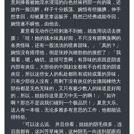
意则捧着被她淫水浸湿的白色丝袜裆部一向的嗅，还
故作一脸沉醉，样子十分贱荡。婉愔有些腼腆，伸手
想拿回，却被夏意拿远躲开，既然已经弗成能夺回，
婉愔遂不睬他，由他去。
夏意看见动作已经刺激不到她，就改用说话去撩
拨：「哇！她的骚水味真好闻，不只没有腥啊臭啊的
各类怪味，还有一股淡淡的喷鼻甜味。」「真的？」
婉愔没有搭理他，倒是张婷兴緻勃勃的接腔了：「我
看看，嗯，确切。这很可贵啊，有异味的原因是阴道
内部有炎症，大部份的中国妇女都有不合程度的阴道
炎症，所以这些女人的私处都邑有或轻或重的异味，
只有少部份人没有，而剩下没有炎症的女攘闼楝绝大
部份都是无色无味的，又只有极少数人的味道是好闻
的，所以，姐姐你这里是万中无一的啊！」「如许
啊？那岂不是说我们碰到一个极品屄！」夏意大乐。
这人有一本领，无论多雅多有意思的工作，他都能说
得特俗。
「可以这么说. 并且你看，姐姐的阴毛很多，连
后面都有，这叫芳草掩洞，这种阴毛一向连到屁眼四