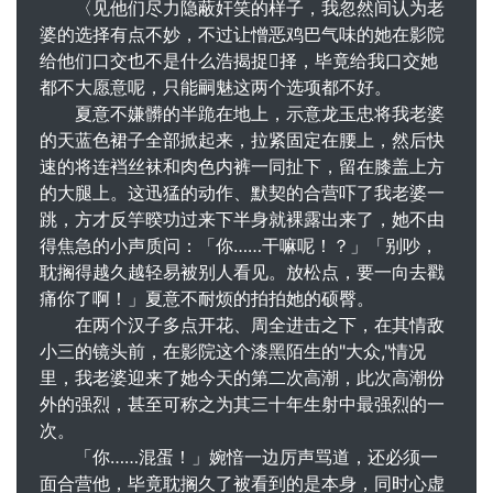
〈见他们尽力隐蔽奸笑的样子，我忽然间认为老
婆的选择有点不妙，不过让憎恶鸡巴气味的她在影院
给他们口交也不是什么浩揭捉择，毕竟给我口交她
都不大愿意呢，只能嗣魅这两个选项都不好。
夏意不嫌髒的半跪在地上，示意龙玉忠将我老婆
的天蓝色裙子全部掀起来，拉紧固定在腰上，然后快
速的将连裆丝袜和肉色内裤一同扯下，留在膝盖上方
的大腿上。这迅猛的动作、默契的合营吓了我老婆一
跳，方才反竽暌功过来下半身就裸露出来了，她不由
得焦急的小声质问：「你……干嘛呢！？」「别吵，
耽搁得越久越轻易被别人看见。放松点，要一向去戳
痛你了啊！」夏意不耐烦的拍拍她的硕臀。
在两个汉子多点开花、周全进击之下，在其情敌
小三的镜头前，在影院这个漆黑陌生的"大众,"情况
里，我老婆迎来了她今天的第二次高潮，此次高潮份
外的强烈，甚至可称之为其三十年生射中最强烈的一
次。
「你……混蛋！」婉愔一边厉声骂道，还必须一
面合营他，毕竟耽搁久了被看到的是本身，同时心虚