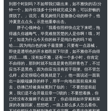
到那个时刻吗？不如帮我们吸出来，如不雅快的话(分
钟一个，如许你顶多十分钟就完成义务，可以舒畅的
摆脱了。」说完，看见婉愔只是微微心动的样子，他
沖夏意点点头，示意他重拳出击。
胖子心领神会：「我看你照样快点定下来吧，拖
得越久你越晦气，毕竟难熬苦楚的人是你啊！哦，对
了，知道为什么今天你的袜子是纯白色的吗？哈
哈……因为纯白色的袜子最显髒，只要有一点器械，
即使是透明色的开水都邑留下印渍，如不雅你不由得
的话……哦，没有如不雅，还有一个多小时，你肯定
不由得的，那到时就不知道是黄色照样青色了，不过
应当不是黑色，因为你应当没有若干宿便。但不管怎
么样，必定很噁心很臭就是了。」他一面说还一面装
出一副极端嫌弃的样子，用手一向地在面前扇来扇
去，彷彿已经被臭味熏到了似的：「不要想提前起
来，我们是不会开最后章一锁的；不要想着换，你
已经没有衣服裤子在这里了，你必须就如许穿戴有屎
尿的衣服回家，想想吧，一路上那么多人怎么看你。
不过你想玩点新鲜刺激也不必定啊，你看这内裤和裤