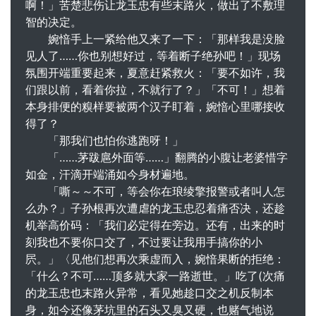
啊！」苦楚悲伤让龙玉忠有些末路火，做出了不敷理
智的决定。
婉愔手上一紧给他又来了一下：「那样我是没脸
见人了……你也别想好过，等着断子绝孙吧！」现场
氛围开端重要起来，夏意赶紧救火：「要不如许，我
们跟以前，看着你拉，不就行了？」「不可！」想着
本身排便的糗样要被两个汉子盯着，婉愔心里哪接收
得了？
「那我们也怕你逃跑呀！」
「……茅跋扈外面等……」翻腾的小腹让老婆惜字
如金，汗滴开端涌如今身材遍地。
「嘶～～不可，等会你在琅绫擎报警或者叫人怎
么办？」子孙根再次遭虐的龙玉忠忍着痛否决，还趁
机举高价码：「我们必定得在旁边。还有，出来的时
刻我也不要你口交了，不过要让我用手搞你的小
屄。」〈见他们想再次乘虚而入，婉愔果断的拒绝：
「什么？不可……顶多就大家一路逝世。」吃了(次痛
的龙玉忠也末路火异常，看见她趁口交之机反制本
身，如今还像茅坑里的石头又臭又硬，也赌气地说