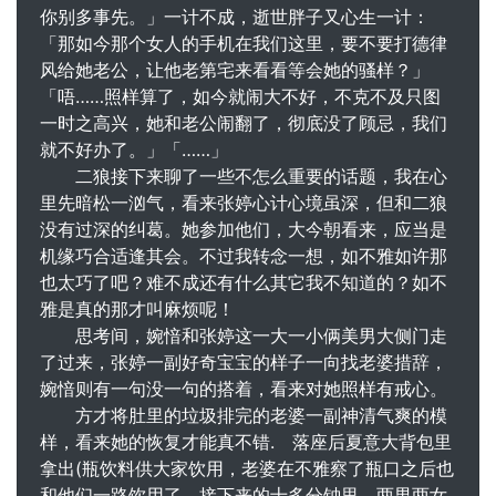
你别多事先。」一计不成，逝世胖子又心生一计：
「那如今那个女人的手机在我们这里，要不要打德律
风给她老公，让他老第宅来看看等会她的骚样？」
「唔……照样算了，如今就闹大不好，不克不及只图
一时之高兴，她和老公闹翻了，彻底没了顾忌，我们
就不好办了。」「……」
二狼接下来聊了一些不怎么重要的话题，我在心
里先暗松一汹气，看来张婷心计心境虽深，但和二狼
没有过深的纠葛。她参加他们，大今朝看来，应当是
机缘巧合适逢其会。不过我转念一想，如不雅如许那
也太巧了吧？难不成还有什么其它我不知道的？如不
雅是真的那才叫麻烦呢！
思考间，婉愔和张婷这一大一小俩美男大侧门走
了过来，张婷一副好奇宝宝的样子一向找老婆措辞，
婉愔则有一句没一句的搭着，看来对她照样有戒心。
方才将肚里的垃圾排完的老婆一副神清气爽的模
样，看来她的恢复才能真不错. 落座后夏意大背包里
拿出(瓶饮料供大家饮用，老婆在不雅察了瓶口之后也
和他们一路饮用了。接下来的十多分钟里，两男两女