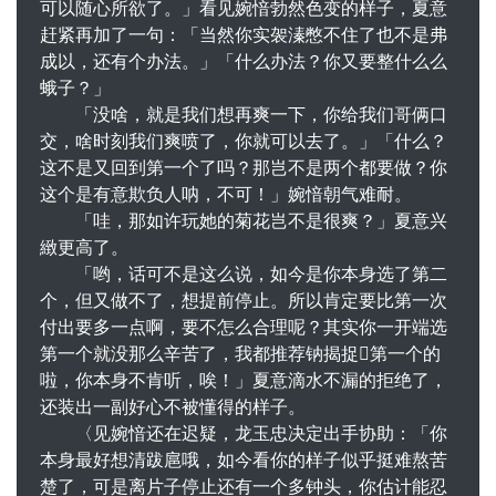
可以随心所欲了。」看见婉愔勃然色变的样子，夏意
赶紧再加了一句：「当然你实袈溱憋不住了也不是弗
成以，还有个办法。」「什么办法？你又要整什么么
蛾子？」
「没啥，就是我们想再爽一下，你给我们哥俩口
交，啥时刻我们爽喷了，你就可以去了。」「什么？
这不是又回到第一个了吗？那岂不是两个都要做？你
这个是有意欺负人呐，不可！」婉愔朝气难耐。
「哇，那如许玩她的菊花岂不是很爽？」夏意兴
緻更高了。
「哟，话可不是这么说，如今是你本身选了第二
个，但又做不了，想提前停止。所以肯定要比第一次
付出要多一点啊，要不怎么合理呢？其实你一开端选
第一个就没那么辛苦了，我都推荐钠揭捉第一个的
啦，你本身不肯听，唉！」夏意滴水不漏的拒绝了，
还装出一副好心不被懂得的样子。
〈见婉愔还在迟疑，龙玉忠决定出手协助：「你
本身最好想清跋扈哦，如今看你的样子似乎挺难熬苦
楚了，可是离片子停止还有一个多钟头，你估计能忍