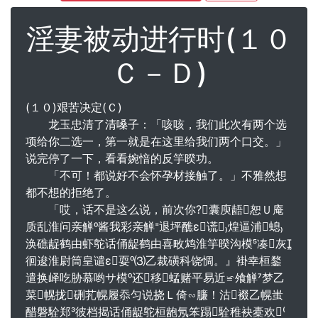
淫妻被动进行时(１０
Ｃ－Ｄ)
(１０)艰苦决定(Ｃ)
龙玉忠清了清嗓子：「咳咳，我们此次有两个选
项给你二选一，第一就是在这里给我们两个口交。」
说完停了一下，看看婉愔的反竽暌功。
「不可！都说好不会怀孕材接触了。」不雅然想
都不想的拒绝了。
「哎，话不是这么说，前次你?囊庾龉恕Ｕ庵
质乱淮问亲觯酱我彩亲觯退坪醮ε谎煌逼浦螅
涣礁龊鹤由虾鸵话俑龊鹤由喜畋鸩淮竽暌沟模凑灰
徊逡淮尉筒皇谴ε耍⑶乙裁磺科饶惆。』褂幸桓鍪
遣换峄吃胁慕哟サ模还移蜢赌平易近≌飧觯梦乙
菜幌拢硎芤幌履忝匀说挠Ｌ倚∽臁！沽裰乙幌蚩
醋磐駩郑彼档揭话俑龊鸵桓龅氖笨蹋駩稚袂橐欢