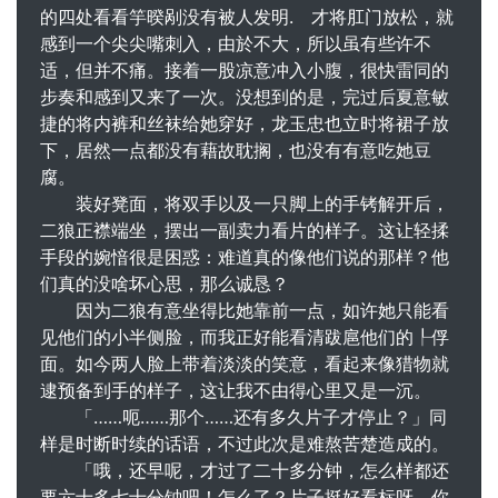
的四处看看竽暌剐没有被人发明. 才将肛门放松，就
感到一个尖尖嘴刺入，由於不大，所以虽有些许不
适，但并不痛。接着一股凉意冲入小腹，很快雷同的
步奏和感到又来了一次。没想到的是，完过后夏意敏
捷的将内裤和丝袜给她穿好，龙玉忠也立时将裙子放
下，居然一点都没有藉故耽搁，也没有有意吃她豆
腐。
装好凳面，将双手以及一只脚上的手铐解开后，
二狼正襟端坐，摆出一副卖力看片的样子。这让轻揉
手段的婉愔很是困惑：难道真的像他们说的那样？他
们真的没啥坏心思，那么诚恳？
因为二狼有意坐得比她靠前一点，如许她只能看
见他们的小半侧脸，而我正好能看清跋扈他们的┞俘
面。如今两人脸上带着淡淡的笑意，看起来像猎物就
逮预备到手的样子，这让我不由得心里又是一沉。
「……呃……那个……还有多久片子才停止？」同
样是时断时续的话语，不过此次是难熬苦楚造成的。
「哦，还早呢，才过了二十多分钟，怎么样都还
要六十多七十分钟吧！怎么了？片子挺好看标呀，你