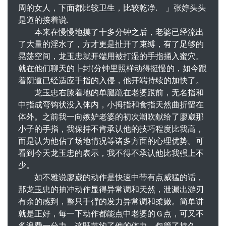
周的女人，下面都比较卫生，比较乾净. 」张婷头头
是道的接着说.
本来在慢慢地摸了十多分钟之后，老婆已经流出
了大量的淫水了，方才更是扯开了束缚，有了足够的
晃荡空间，龙玉忠就开端用被打湿的手指捅入蜜穴。
就在他们聊天的┞封(分钟里照样动得挺慢的，如今跟
着阴道已经适应手指的入侵，他开端持续的加快了。
龙玉忠右膝着地的单腿跪在老婆跟前，无名指和
中指成弯钩状没入体内，小拇指和食指天然曲折留在
体外。之前我一向嫉妒老婆的初次潮吹献给了廖崴那
小子的手指，我保持不肯承认他的技巧程度比我高，
而是认为他佔了场地情况等诸多方面的心理优势。可
看到今天龙玉忠的表示，我不得不承认他比我强上不
少。
如不雅说廖崴的动作是快速中带有点威猛的话，
那龙玉忠的抽冲动作显得异常调和天然，泄漏出游刃
有余的感到，整只手臂的发力异常调和柔嫩。简单讲
就是正好，每一下动作都能点中老婆的Ｇ点，可又不
多浪费一分力，这既节约了他的体力，包管了持久