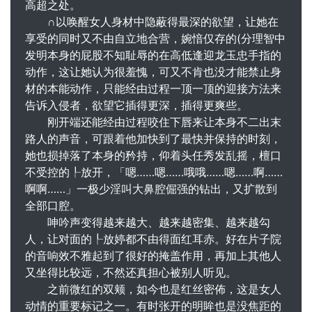
高超之处。
∩以唤醒女人身材中隐蔽得最深的欲望，让她在
享受的同时又不由自立地合营，婉愔仅存的(分理智中
发明本身的屁股不知耻辱的在高低逢迎龙玉忠手指的
动作，这让她认为很羞愧，可又不肯也没才能禁止身
材的本能动作，只能经由过程一顶一顶的迎接方法来
告诉入侵者，欲望它插得更深，插得更爽些。
刚开端还能经由过程咬住下唇来让本身不二出末
路人的声音，可跟着他加快到了最快并保持的时刻，
她也损掉落了本身的矜持，仰着头任秀发乱摇，檀口
不受控的┞放开，「嗯……嗯……哦哦……嗯……啊……
啊啊……」一极少淫叫大鼻腔倔强的钻出，又扩散到
全部口腔。
呻吟声变得越来越大、越来越密集、越来越勾
人，让对面的┞放婷都不由得面红耳赤。好在片子院
的音响效不雅起到了很好的掩盖作用，再加上其他人
又坐得比较远，不然还真担心被别人听见。
之前微红的双颊，如今也是红丝密佈，这是女人
动情的重要标记之一。有时张开的明眸也是没焦距的