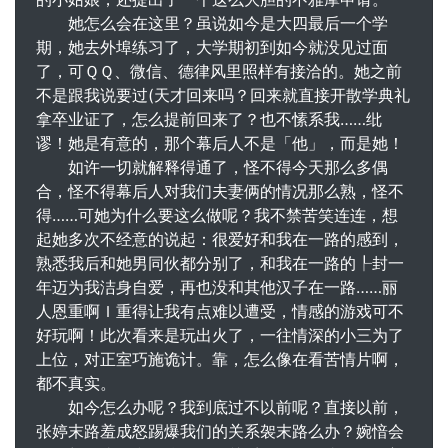
她怎么会在这里？虽说如今是大四最后一个学
期，她去外埠练习了，大学期初到如今就没见过面
了，可ＱＱ、微信、德律风里照样有接洽的。她之前
不是跟我说要过(天才回来吗？回来就直接开散学典礼
拿卒业证了，怎么提前回来了？也不愫系我……纰
谬！她是有意的，那个幕后人不是「他」，而是她！
如许一切就解释得通了，怪不得今天那么多偶
合，怪不得幕后人对我们夫妻俩的情况那么熟，怪不
得……可她为什么要这么做呢？我不禁苦笑连连，想
起她多次不经意的说起：很爱好和我在一路的感到，
熟悉我后和她男同伙都分别了，和我在一路的┞封一
年迈为我洁身自爱，再也没和其他汉子在一路……丽
人恩重啊Ｉ重得让我有点难以遭受，情感的游戏可不
好玩啊！此次看来是玩出火了，一往情深的小三为了
上位，对正室巧施诡计。靠，怎么像在看苦情片啊，
都不真实。
如今怎么办呢？我到底过不以前呢？直接以前，
张婷末路羞成怒踢爆我们的关系袈末路么办？婉愔会