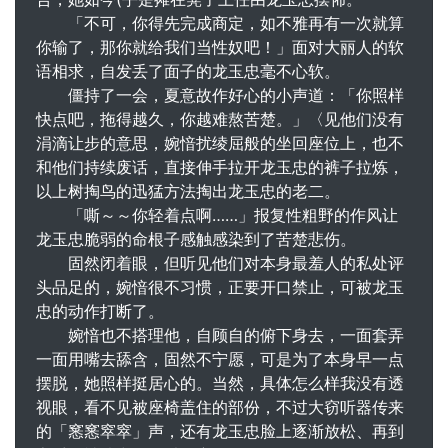
「不可，你得先完成商定，如不雅再有一次就算
你输了，那你就给我们当性奴吧！」面对大丽人的软
语相求，自发丢了面子的龙玉忠毫不心软。
僵持了一会，夏意故作好心的小声道：「你照样
快点吧，拖得越久，你越难熬苦楚。」〈见他们没有
涓滴让步的意思，婉愔扰绫屈般的坐回座位上，也不
和他们持续废话，直接伸手拉开龙玉忠的裤子拉炼，
以上树掏鸟的迅猛方法掏出龙玉忠的老二。
「嘶～～你轻着点啊……」报复性粗野的作风让
龙玉忠脆弱的命根子感触感染到了苦楚悲伤。
固然闭着眼，但听见他们对本身最羞人的私处评
头品足的，婉愔很不习惯，正要开口禁止，可被龙玉
忠的动作打断了。
婉愔也不搭理他，自顾自的俯下身去，一面套弄
一面用嘴去舔含，固然不宁愿，可是为了本身早一点
摆脱，她照样挺居心的。当然，具体怎么样我没有透
视眼，看不见被座椅盖住的部份，不过大窃听器传来
的「窸窸窣窣」声，还有龙玉忠脸上逐渐放松、再到