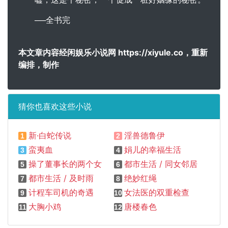
──全书完
本文章内容经闲娱乐小说网 https://xiyule.co，重新
编排，制作
猜你也喜欢这些小说
新·白蛇传说
淫兽德鲁伊
1
2
蛮夷血
娟儿的幸福生活
3
4
操了董事长的两个女助理
都市生活 / 同女邻居第一次性交
5
6
都市生活 / 及时雨
绝妙红绳
7
8
计程车司机的奇遇
女法医的双重检查
9
10
大胸小鸡
唐楼春色
11
12