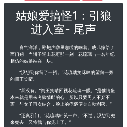
姑娘爱搞怪1：引狼
进入室- 尾声
喜气洋洋，鞭炮声噼里啪啦的响着。琥儿嫁给了
西门朔，当轿子迎出花府那一刻，花琉璃与一名年纪
相仿的姑娘站在一块。
“没想到你留了一招。”花琉璃笑咪咪的望向一旁
的阎王笑晴。
“我没有。”阎王笑晴回视花琉璃一眼。“是催情蛊
本来就是用来考验情郎的心，所以只要男人不弃不
离，与女子再次结合，脸上的疙瘩便会自动剥落。”
“还真邪门。”花琉璃轻笑一声。“不过，没想到兜
来兜去，又将我与你兜上了。”