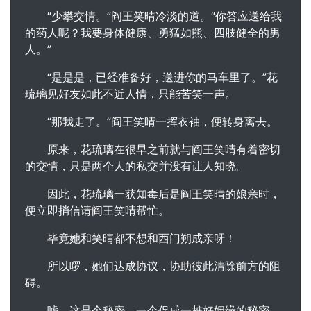
“少攀交情。”阎王笑晴冷淡的道。“你答应送给我
的药人呢？我要身体健康、勇猛如熊、四肢健全的男
人。”
“是是是，已经准备好，送进你的马车里了。”花
琉璃见好友如此不近人情，只能苦笑一声。
“那我走了。”阎王笑晴一挥衣袖，便转身离去。
原来，花琉璃在很早之前就与阎王笑晴有着密切
的交情，只是两个人的私交并没有让人知晓。
因此，花琉璃一获知毒后是阎王笑晴的娘亲时，
便立即捎信请阎王笑晴帮忙。
毕竟她和笑晴都不想和西门朔成亲呀！
所以啰，她们达成协议，协助彼此清除前方的阻
碍。
嘘，这是个秘密，一个促成一桩好姻缘的秘密。