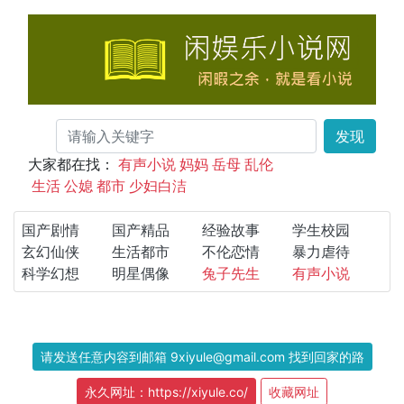
发现
大家都在找：
有声小说
妈妈
岳母
乱伦
生活
公媳
都市
少妇白洁
国产剧情
国产精品
经验故事
学生校园
玄幻仙侠
生活都市
不伦恋情
暴力虐待
科学幻想
明星偶像
兔子先生
有声小说
请发送任意内容到邮箱 9xiyule@gmail.com 找到回家的路
永久网址：https://xiyule.co/
收藏网址