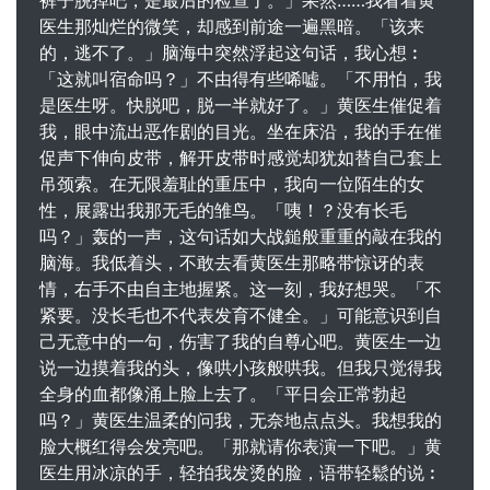
裤子脱掉吧，是最后的检查了。」果然……我看着黄
医生那灿烂的微笑，却感到前途一遍黑暗。「该来
的，逃不了。」脑海中突然浮起这句话，我心想︰
「这就叫宿命吗？」不由得有些唏嘘。「不用怕，我
是医生呀。快脱吧，脱一半就好了。」黄医生催促着
我，眼中流出恶作剧的目光。坐在床沿，我的手在催
促声下伸向皮带，解开皮带时感觉却犹如替自己套上
吊颈索。在无限羞耻的重压中，我向一位陌生的女
性，展露出我那无毛的雏鸟。「咦！？没有长毛
吗？」轰的一声，这句话如大战鎚般重重的敲在我的
脑海。我低着头，不敢去看黄医生那略带惊讶的表
情，右手不由自主地握紧。这一刻，我好想哭。「不
紧要。没长毛也不代表发育不健全。」可能意识到自
己无意中的一句，伤害了我的自尊心吧。黄医生一边
说一边摸着我的头，像哄小孩般哄我。但我只觉得我
全身的血都像涌上脸上去了。「平日会正常勃起
吗？」黄医生温柔的问我，无奈地点点头。我想我的
脸大概红得会发亮吧。「那就请你表演一下吧。」黄
医生用冰凉的手，轻拍我发烫的脸，语带轻鬆的说︰