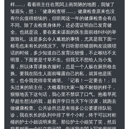
样……」看着班主任在黑闆上画简陋的地图，我皱了
皱眉头，想︰「健康检查呀……」健康检查原来也没
有什幺值得烦恼的，但听闻这一年的健康检查会有点
不同。除了去检查身体外，还必需证明自己发育健
全。也就是说，要在素未谋面的医生面前雄纠纠的举
旗致礼。这是多幺令人尴尬的事情，尤其是我下面一
根毛也未有长的情况下。平日听那些猪朋狗友说猥琐
话的时候，多少知道自己发育比较慢，不止喉结不太
明显，下面更是寸草不生。但我又不想给人当小鬼
看，所以体育课换衣服时，总是一个人躲在厕所格去
换。要我在陌生人面前曝露自己的私，就算他是医
生，也令我觉得非常难堪。「记着！一定要去！」回
头过来的班主任，大概看到大家一脸不耐烦的样子，
狠狠地丢下这句话，我心里不禁叹了口气。抱着早死
早超生想法的我，趁着开学日当天下午没课，就跑去
做健康检查。公共诊所总是有很多公公婆婆排队轮
诊，我在长长的队列中排了半个小时，终于可以对柜
檯的护士小姐说明来意。那位护士小姐笑了笑，然后
指着对面一个站立指示闆，告诉我去闆上写的房间就