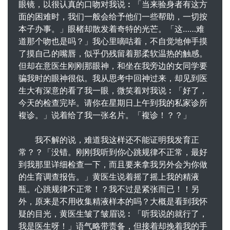
眼镜，以很认真的口吻对我说︰「当来验身者有这方
面的困难时，我们一般会给予他们一些帮助，一切按
本子办事。」眼楮却散发着奇特的光芒。「这……难
道那个吻也是吗？」我心里嘀咕着，不自觉地伸手摸
了摸自己的嘴唇，似乎仍残留着那柔软温热的触感。
但却在意医生刚刚那眼神，和坐在我旁边的女同学要
骗我时的眼神很似。我从思考中回神过来，却见到医
生大有深意的看了我一眼，微笑着对我说︰「好了，
今天的检查完毕。请你在星期日上午到我的私家诊所
複诊。」说着给了我一张名片。「複诊！？？」
我不解的说，难道我这样还不能证明我发育正
常？？「没错。刚刚我听到你心跳规律不正常，最好
到我那里详细检查一下，而且要来拿我另外会为你做
的生育调查报告。」黄医生说着摇了摇上我的精液
瓶。心跳规律不正常！？我不过是紧张而已！！另
外，原来是不用收集精液样本的吗？大概是看到我怀
疑的目光，黄医生皱了皱眉说︰「听我说的就行了，
我是医生呀！」语气略带责备，但接着却挽着我的手