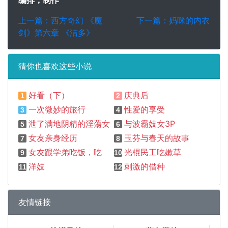
编排，制作
上一篇：西方奇幻 《魔
下一篇：妈咪的内衣
剑》第六章 《洁多》
猜你也喜欢这些小说
好看（下）
庆典后
1
2
一次微妙的旅行
性爱的享受
3
4
泄了满地阴精的淫蕩女
与波霸妓女3P
5
6
女友亲身经历
玉芬与春天的故事
7
8
女友跟学弟吃饭，吃到MOTEL炒饭
光棍民工吃嫰草
9
10
洋妓
刺激的借种
11
12
友情链接