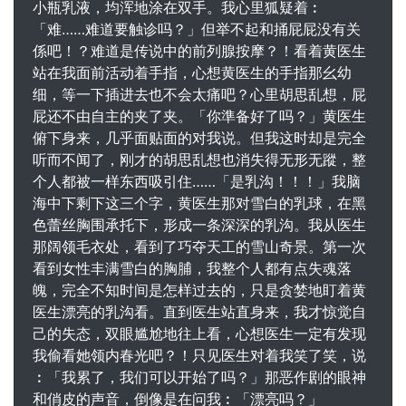
小瓶乳液，均浑地涂在双手。我心里狐疑着︰
「难……难道要触诊吗？」但举不起和捅屁屁没有关
係吧！？难道是传说中的前列腺按摩？！看着黄医生
站在我面前活动着手指，心想黄医生的手指那幺幼
细，等一下插进去也不会太痛吧？心里胡思乱想，屁
屁还不由自主的夹了夹。「你準备好了吗？」黄医生
俯下身来，几乎面贴面的对我说。但我这时却是完全
听而不闻了，刚才的胡思乱想也消失得无形无蹤，整
个人都被一样东西吸引住……「是乳沟！！！」我脑
海中下剩下这三个字，黄医生那对雪白的乳球，在黑
色蕾丝胸围承托下，形成一条深深的乳沟。我从医生
那阔领毛衣处，看到了巧夺天工的雪山奇景。第一次
看到女性丰满雪白的胸脯，我整个人都有点失魂落
魄，完全不知时间是怎样过去的，只是贪婪地盯着黄
医生漂亮的乳沟看。直到医生站直身来，我才惊觉自
己的失态，双眼尴尬地往上看，心想医生一定有发现
我偷看她领内春光吧？！只见医生对着我笑了笑，说
︰「我累了，我们可以开始了吗？」那恶作剧的眼神
和俏皮的声音，倒像是在问我︰「漂亮吗？」