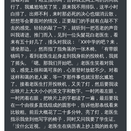
行了。我尴尬地笑了笑，原来我不用排队，这半小时
白排了。出师不利，来时那必死的决心也烟消云散，
想想等会要面对的情况，正要敲门的手就有点敲不下
去的感觉。轻轻的敲了一下，就听到一把苍老的声音
叫我请进。推门而入，见到一位头髮花白老医生，看
来有五十好几了，擡头对我说︰「XX中学的吧？来，
请坐那边。」然而指了指角落的一张木椅。「有带眼
镜吗？」看到老医生起身走到我身前的投映机，我摇
了摇头。「嗯。那我们开始吧。」老医生笑着对我
说，感觉上很和蔼可亲的，心里登时放鬆不少。对着
这样和蔼的老人家，等一下那件事也就没那幺尴尬
了。接着老医生打开投映机，又关了灯，然后要我读
出映片上大大小小的英文字和数字。一时闭着左眼，
一时闭着右眼，把映片上的字都读了一遍，最后要我
在一个由很多直线组成的圆形中，告诉他那条线看来
比较粗。前后大概花了二十多分钟。亮了灯，老医生
指示我坐到他写字的椅子，同时又问我要了学生证。
「没什幺近视。」老医生在病历表上抄上我的姓名学