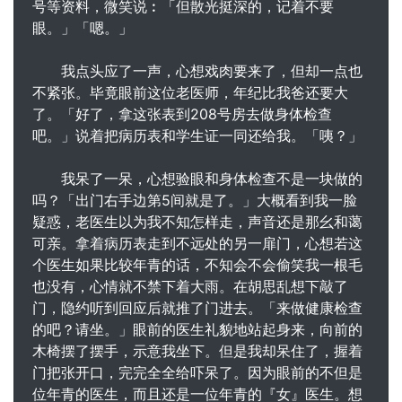
号等资料，微笑说︰「但散光挺深的，记着不要
眼。」「嗯。」
我点头应了一声，心想戏肉要来了，但却一点也
不紧张。毕竟眼前这位老医师，年纪比我爸还要大
了。「好了，拿这张表到208号房去做身体检查
吧。」说着把病历表和学生证一同还给我。「咦？」
我呆了一呆，心想验眼和身体检查不是一块做的
吗？「出门右手边第5间就是了。」大概看到我一脸
疑惑，老医生以为我不知怎样走，声音还是那幺和蔼
可亲。拿着病历表走到不远处的另一扉门，心想若这
个医生如果比较年青的话，不知会不会偷笑我一根毛
也没有，心情就不禁下着大雨。在胡思乱想下敲了
门，隐约听到回应后就推了门进去。「来做健康检查
的吧？请坐。」眼前的医生礼貌地站起身来，向前的
木椅摆了摆手，示意我坐下。但是我却呆住了，握着
门把张开口，完完全全给吓呆了。因为眼前的不但是
位年青的医生，而且还是一位年青的『女』医生。想