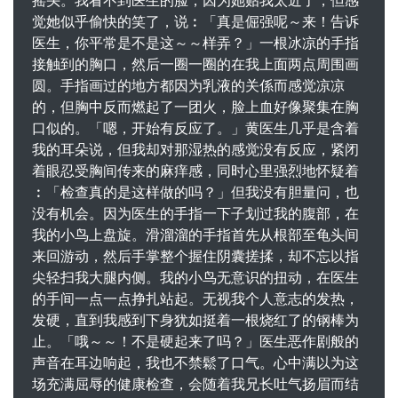
摇头。我看不到医生的脸，因为她贴我太近了，但感
觉她似乎偷快的笑了，说︰「真是倔强呢～来！告诉
医生，你平常是不是这～～样弄？」一根冰凉的手指
接触到的胸口，然后一圈一圈的在我上面两点周围画
圆。手指画过的地方都因为乳液的关係而感觉凉凉
的，但胸中反而燃起了一团火，脸上血好像聚集在胸
口似的。「嗯，开始有反应了。」黄医生几乎是含着
我的耳朵说，但我却对那湿热的感觉没有反应，紧闭
着眼忍受胸间传来的麻痒感，同时心里强烈地怀疑着
︰「检查真的是这样做的吗？」但我没有胆量问，也
没有机会。因为医生的手指一下子划过我的腹部，在
我的小鸟上盘旋。滑溜溜的手指首先从根部至龟头间
来回游动，然后手掌整个握住阴囊搓揉，却不忘以指
尖轻扫我大腿内侧。我的小鸟无意识的扭动，在医生
的手间一点一点挣扎站起。无视我个人意志的发热，
发硬，直到我感到下身犹如挺着一根烧红了的钢棒为
止。「哦～～！不是硬起来了吗？」医生恶作剧般的
声音在耳边响起，我也不禁鬆了口气。心中满以为这
场充满屈辱的健康检查，会随着我兄长吐气扬眉而结