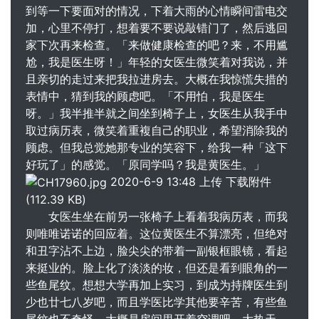
到等一下要面对的情况，下着大雨的心情瞬间雷电交
加，心里不停打，想着要不要说敲错门了，然后逃回
家下次再来检查。「来做健康检查的吧？来，不用尴
尬，我是医生呀！」年轻的女医生微笑着对我说，并
且亲切的走过来把我拉进房去。大概在我惊慌失措的
表情中，猜到我的顾虑吧。「不用怕，我是医生
呀。」我半推半就之间坐到椅子上，女医生从我手中
取过病历表，微笑着重複自己的职业，希望消除我的
顾虑。但我总觉她那专业的笑容下，给我一种「这下
好玩了」的感觉。「原同学吗？我是黄医生。」
2020-6-9 13:48 上传 下载附件
(112.39 KB)
女医生坐在前另一张椅子上看着我病历表，而我
则唯唯诺诺的回应着。这位黄医生不算漂亮，但绝对
和丑字沾不上边，脸尖尖的带着一副银框眼镜，看起
来挺业的。脸上化了淡淡的妆，但还是看到眼角的一
些鱼尾纹。想想大学再加上实习，到成为持牌医生到
少也廿七八岁吧，而且学医比学其他要辛苦，有些鱼