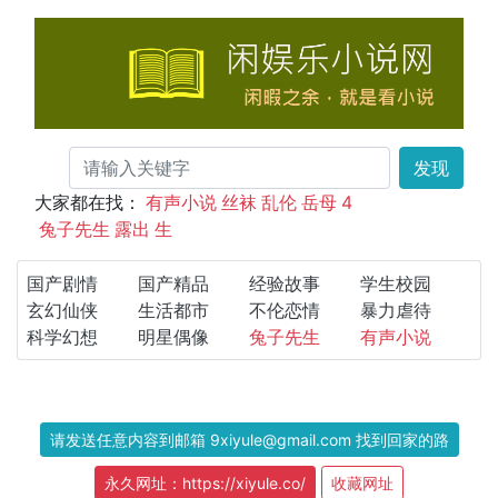
发现
大家都在找：
有声小说
丝袜
乱伦
岳母
4
兔子先生
露出
生
国产剧情
国产精品
经验故事
学生校园
玄幻仙侠
生活都市
不伦恋情
暴力虐待
科学幻想
明星偶像
兔子先生
有声小说
请发送任意内容到邮箱 9xiyule@gmail.com 找到回家的路
永久网址：https://xiyule.co/
收藏网址