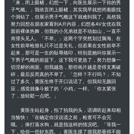
「来，闭上眼楮，幻想一下，向医生展示一下你的男
子气概。」我依言闭上眼楮，其实我早就想闭着眼找
个洞钻了，但展示男子气概这下就难到我了。虽然我
努力回想在朋友家看到A片内容，幻想各AV女优在我
面前裸体热舞，但我的小兄弟就是不动如山，一直不
肯擡头见人。「不举。」这两个字突然划过脑海。在
女性前举枪致礼只不过是失礼，但若果在女性前举不
起来，那可是一生的耻辱烙印，特别是她叫你展示一
下男子气概的前提下。这下我可更急了，努力想像一
切淫秽的画面。但我越急，那些画片越是变得支离破
碎，最后反而真的不举了。「怎样？不行吗？」不知
过了多久，黄医生终于开口说话了。但我却无颜回
应，感觉就像斗败了的「小鸡」一样。「你太紧张
了，放轻鬆一点吧。」
黄医生站起身，拍了拍我的头，语调听起来却相
当愉快︰「在确定你没说谎之前，检查可不会完
哦。」捧打落水狗，就是指这样的情况吧。「等我一
下，给你一些好东西。」黄医生摸了摸我那垂得不能