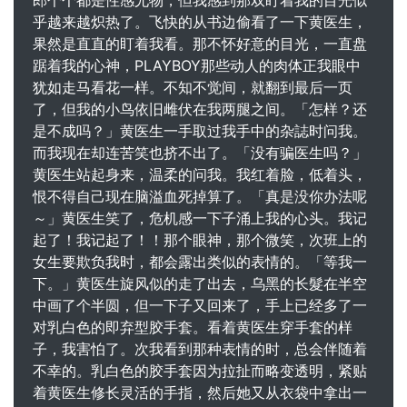
郎个个都是性感尤物，但我感到那双盯着我的目光似
乎越来越炽热了。飞快的从书边偷看了一下黄医生，
果然是直直的盯着我看。那不怀好意的目光，一直盘
踞着我的心神，PLAYBOY那些动人的肉体正我眼中
犹如走马看花一样。不知不觉间，就翻到最后一页
了，但我的小鸟依旧雌伏在我两腿之间。「怎样？还
是不成吗？」黄医生一手取过我手中的杂誌时问我。
而我现在却连苦笑也挤不出了。「没有骗医生吗？」
黄医生站起身来，温柔的问我。我红着脸，低着头，
恨不得自己现在脑溢血死掉算了。「真是没你办法呢
～」黄医生笑了，危机感一下子涌上我的心头。我记
起了！我记起了！！那个眼神，那个微笑，次班上的
女生要欺负我时，都会露出类似的表情的。「等我一
下。」黄医生旋风似的走了出去，乌黑的长髮在半空
中画了个半圆，但一下子又回来了，手上已经多了一
对乳白色的即弃型胶手套。看着黄医生穿手套的样
子，我害怕了。次我看到那种表情的时，总会伴随着
不幸的。乳白色的胶手套因为拉扯而略变透明，紧贴
着黄医生修长灵活的手指，然后她又从衣袋中拿出一