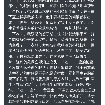
了一下。意识在一瞬间变得空白，完全沈醉于射精快
感中。到我回神过来时，却看到医生不知从哪里变出
一个瓶子，把我射出来的精液都挡到里面了，并且由
下至上揉弄我的肉棒，似乎要将里面的精液都挤出
来。「哎呀～这幺快。触诊只好等下次再做了。」医
生看着我剩余的精液从龟头滴下，略带遗憾的说。
「下次？」我疑惑的想了想，但很快就沈醉于医生揉
弄肉棒所带来的余韵中。最后，黄医生站起身来，略
为整理了一下衣服，并将装有我精液的小瓶扭好，回
覆成我刚进房时的语气说︰「检查完了，请穿好衣
服。」接着就走出去了。这时我的理性也回恢复正
常，强烈的疑问立即涌上心头︰「这……一般的检查
不应该会这样做的吧？」但我不能肯定，我不知其他
人举不起的时候是不是也是这样做。看着医生在胸前
留下的吻痕，我满腹疑问的穿好衣服。走到外面时医
生正在写字写字，于是我坐到前的木椅，静静地等
待。「这……这个……黄医生，平常的健康检查也是这
样做的吗？」等了一会，快要给疑问压死的我，终于
鼓起勇气将问题说了出来。只见医生擡起头，託了托