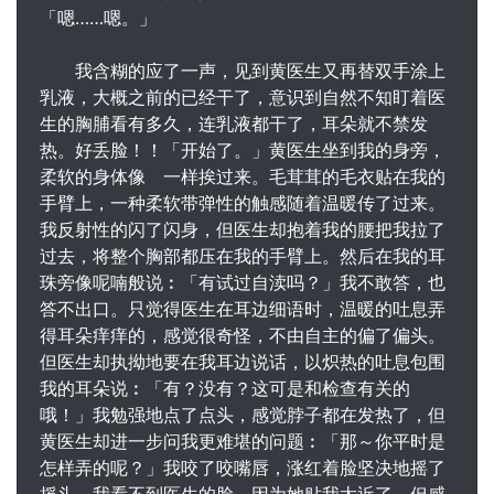
「嗯……嗯。」
我含糊的应了一声，见到黄医生又再替双手涂上
乳液，大概之前的已经干了，意识到自然不知盯着医
生的胸脯看有多久，连乳液都干了，耳朵就不禁发
热。好丢脸！！「开始了。」黄医生坐到我的身旁，
柔软的身体像 一样挨过来。毛茸茸的毛衣贴在我的
手臂上，一种柔软带弹性的触感随着温暖传了过来。
我反射性的闪了闪身，但医生却抱着我的腰把我拉了
过去，将整个胸部都压在我的手臂上。然后在我的耳
珠旁像呢喃般说︰「有试过自渎吗？」我不敢答，也
答不出口。只觉得医生在耳边细语时，温暖的吐息弄
得耳朵痒痒的，感觉很奇怪，不由自主的偏了偏头。
但医生却执拗地要在我耳边说话，以炽热的吐息包围
我的耳朵说︰「有？没有？这可是和检查有关的
哦！」我勉强地点了点头，感觉脖子都在发热了，但
黄医生却进一步问我更难堪的问题︰「那～你平时是
怎样弄的呢？」我咬了咬嘴唇，涨红着脸坚决地摇了