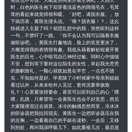
尾纹也不奇怪。大概是房间里开着空调吧，大热天
时，白色的医生袍下却穿着浅蓝色的阔领毛衣，毛茸
茸的看起来就觉得很和暖。「好吧，请脱衣服。」放
下病历表，黄医生擡头说。「咦？脱衣服！？」这幺
快就进入主题了吗？胡思乱想中的我，突然听到这样
一句，不禁吓了一跳。「你不会认为我可以隔着衣服
做听诊吧。」黄医生打趣地说，脸上的笑意更浓了，
大概觉得我的表情很有趣。我低头藉着解衫钮避开黄
医生的目光，心中暗骂自己神经过敏。同时心中惴惴
不安，想到等下要对这位陌生的女性，举起我光秃秃
的旗帜致礼，一颗心就犹如悬在半空，一点也不踏
实，不知如何是好。毕竟除了小时候家中母亲和姐姐
看过以外，从来未给外人见过，更何况要举旗致
礼？！心里紧张得要命，甚至可以听到自己的心「噗
噗」乱跳，只希望等一会黄医生也会不好意思，然后
大家随便混过去就算。冰冷的触感忽然而至，冷冰冰
的听诊器把我拉回现实。黄医生一边把听诊器压在我
的左胸，一边看着自己的手錶在读秒。一会后，又移
到别处，再叫我深呼吸几下。如此重複几次，最后巡