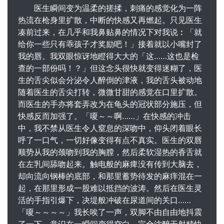
医生瞬间变为温柔的搓揉，刺痛的感觉化为一阵
热流在枪身里扩散，中断的快感又再燃起。只见医生
凑前过来，在几乎和我鼻贴鼻的情况下对我说︰「就
给你一些只有乖孩子才奖励吧！」接着就以小嘴封了
我的唇。我双眼惊讶地瞪得大大的「这……这也是检
查的一部份吗！？」但这念头很快就变得迷糊了，医
生的舌尖似会分泌令人醉倒的津液，我的舌头被动地
随着医生的舌尖打转，微微甘甜的感觉在口里扩散。
而医生的手亦将套弄改为在龟头的冠状部分施压，但
快感反而加强了。「嗄～～啊……」在快感的冲击
中，我不禁从医生令人窒息的深吻中，仰头闭着眼长
呼了一口气，一切好像变得有点不真实。医生的双唇
顺势从我的颈吻到我的胸膛，然后柔软湿热的香舌就
在左乳间舔吻起来。触电般的麻痺没有传到大脑去，
却向流向钢棒的底部，和那里蓄势待发的麻痒混在一
起，在那里形成一股难以抵挡的波涛。然后在医生灵
活的手指引爆下，决堤般冲破在尿道间的关口……
「嗄～～～～」我长唉了一声，双脚不由自由地抖震