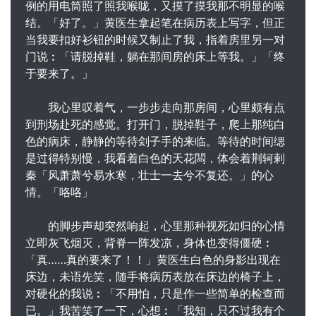
例的用电筒照了照我喉咙，又摸了摸我那不明显的喉
结。「好了。」黄医生拿起笔在病历表上写字，但正
当我要扣好衫钮的时候又制止了我，指着房里另一对
门说︰「请脱掉鞋，躺在那间房的床上等我。」「终
于要来了。」
我心里叹着气，一步步走向那房间，心里颇有点
到刑场赴死的感觉。打开门，脱掉鞋子，爬上那纯白
色的病床，静静的等待刽子手的来临。等待的时间缌
是过得特别慢，我看着白色的天花闆，体会着荆轲剌
秦「风萧萧兮易水寒，壮士一去兮不复还。」的心
情。「咯咯」
的脚步声却突然响起，心里那种视死如归的心情
立即灰飞烟灭，背脊一阵发凉，身体也变得僵硬︰
「真……真的要来了！！」黄医生白色的身影出现在
床边，未语先笑，随手将病历表放在床边的椅子上，
对硬化的我说︰「不用怕，只是作一些简单的检查而
已。」我苦笑了一下，心想︰「我知，只不过我有个