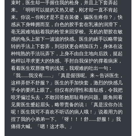
束时，医生却一手握住我的枪身，并且上下套弄起
来。「明明可以挺的又热又硬，刚才却一直不肯起
来。你说～你刚才是不是在装傻，骗医生疼你？」快
感从下身蜂拥而至，白色的胶手套在乳液的润滑下，
亳无困难地贴着我的枪管来回穿梭。无机的塑胶在敏
感的龟头上留下一波波的快感。医生的縴手以略带旋
转的手法上下套弄，到冠状更会稍加压力，身体在这
种纯熟的手法玩弄下，上身不由自主地向后跌，挺起
枪桿以寻求更大的快感。手肘自我保护的撑着病床，
看着医生双唇微弯的浅笑，我艰难的吐出一句︰
「我……我没有……」「真是倔强呢。来～告诉医生，
这样弄舒不舒服？」医生的手加快套，激烈的快感几
乎令的要闭上眼了。但仅有的理性和羞耻感，令我把
咬牙偏过头去，不敢回答她那耻辱的问题。眼角间看
见黄医生蹙起眉头，略带责备的说︰「真是没你办法
呢！医生我可不喜欢不听话的病人哦！」说着用力的
捏了我的小弟弟一下。「呀！！！舒……舒服！」我
痛得大喊。「嗯！这才乖。」