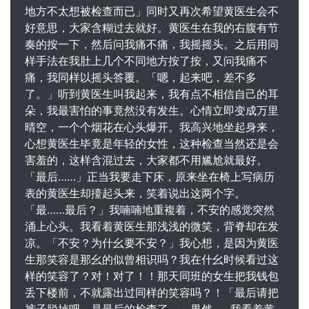
地方不太想被检查而已」同时又再次希望黄医生会不
好意思，大家含糊过去就好。黄医生在我的右腹有节
奏的按一下，然后问我痛不痛，我摇摇头。之后用同
样手法在我肚上几个不同地方按了按，又问我痛不
痛，我同样以摇头答覆。「嗯，起来吧，差不多
了。」听到黄医生叫我起来，我有点不相信自己的耳
朵，我最害怕的事竟然没有发生。心情立即变成万里
晴空，一个个烟花在心头爆开。我高兴地坐起身来，
心想黄医生毕竟是年轻的女性，这种检查当然还是会
害羞的，这样含混过去，大家都不用尴尬就最好。
「最后……」正当我要走下床，原来坐在椅上写病历
表的黄医生却擡起头来，笑着说出这两个字。
「最……最后？」我喃喃地重複着，不安的感觉突然
涌上心头。我看着黄医生那浅浅的微笑，背脊却在发
凉。「不安？为什幺要不安？」我心想，是因为黄医
生那笑容是那幺的似曾相识吗？我在什幺时候看过这
样的笑容了？对！对了！！那天同班的女生把我钱包
丢下楼前，不就露出过同样的笑容吗？！「最后请把