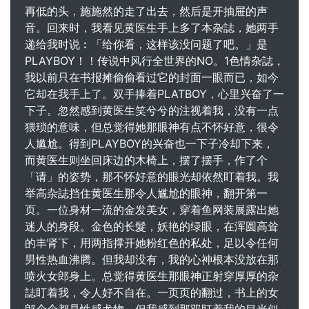
再低的头，施施然的走了出去，然后是开抽屉的声
音。回来时，我看见黄医生手上多了本杂誌，她两手
递给我时说︰「给你看，这样该没问题了吧。」是
PLAYBOY！！传说中风行全世界的NO。1色情杂誌，
我以前只在书报摊偷偷看过它的封面一眼而已，如今
它却在我手上了。双手捧着PLATBOY，心里兴奋了一
下子。忽然感到黄医生笑兮兮的注视着我，没有一点
猥琐的意味，但总觉得她那眼神有点不怀好意，很令
人尴尬。得到PLAYBOY的兴奋也一下子冷却下来，
而黄医生则坐回床边的木椅上，摆了摆手，作了个
「请」的姿势，那不怀好意的眼光却依然盯着我。我
举高杂誌挡住黄医生那令人尴尬的眼神，翻开第一
页。一位身材一流的金发美女，穿着鱼网装展露出她
迷人的身段。金色的长髮，妖艳的绿眼，在浑圆高耸
的丰肾下，用两指撑开她粉红色的私处，足以令任何
男性热血沸腾。但我却没有，我的心神根本没放在那
喷火女郎身上。总觉得黄医生那眼神正射穿厚厚的杂
誌盯着我，令人好不自在。一页页的翻过，书上的女