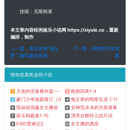
技能：无限精液
本文章内容经闲娱乐小说网 https://xiyule.co，重新
编排，制作
上一篇：真实体验 我在
下一篇：寂寞的学弟老
垦丁被轮姦的快感
婆
猜你也喜欢这些小说
天使的淫落番外篇---一月轶事－
枪挑四美1-4
1
2
豪门少爷雄霸香江（01~50）
炮王章的明星生涯 1-11
3
4
怪叔叔强姦女主播侯佩岑
女神范冰冰的完美谢幕
5
6
娱乐独裁者1-10
漂亮女模特儿拍片试镜被导演诱姦
7
8
EXID受难记2
女主播的诱惑
9
10