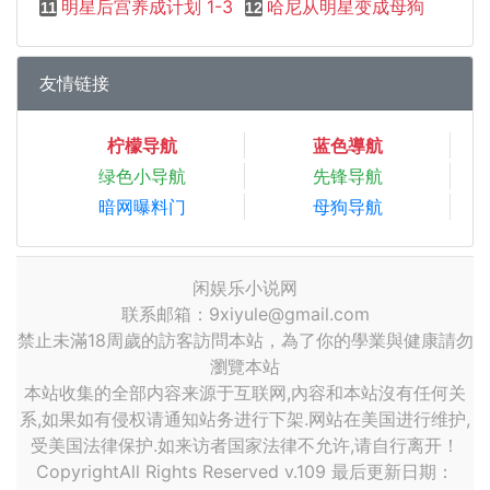
明星后宫养成计划 1-3
哈尼从明星变成母狗
11
12
友情链接
柠檬导航
蓝色導航
绿色小导航
先锋导航
暗网曝料门
母狗导航
闲娱乐小说网
联系邮箱：9xiyule@gmail.com
禁止未滿18周歲的訪客訪問本站，為了你的學業與健康請勿
瀏覽本站
本站收集的全部内容来源于互联网,內容和本站沒有任何关
系,如果如有侵权请通知站务进行下架.网站在美国进行维护,
受美国法律保护.如来访者国家法律不允许,请自行离开！
CopyrightAll Rights Reserved v.109 最后更新日期：