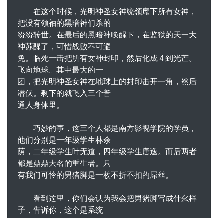
在这个时候，光明神圣女神统领麾下所有女神，
把没有领袖的黑暗神们杀的
纷纷转世。在最后的黑暗神唤醒下，在监狱的天一大
神苏醒了，可惜战败不可避
免。临死一击把所有女神封印，然后化成４到光芒。
飞向地球。其中最大的一
团，把光明神圣女神在地球上的封印击开一角，然后
潜伏。剩下的就飞入三个普
通人身体里。
巧妙的事，这三个人都是南方影视学院的学员，
他们分别是一年级学生林余
荫，二年级学生叶无道，四年级学生唐逸。而后两者
都是鼎鼎大名的重生者。只
有我们可怜的男猪脚是一枚不折不扣的屌丝。
看到这里，你们会认为我会把男猪脚写成什幺样
子，告诉你，这个是系统