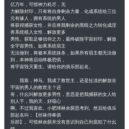
亿万年，可惜神力耗尽，无
力解除封印，只有将自身剩余力量，化成系统给三位
元有缘人，拥有系统的男人
将获得捕获女性，并且将我剩余的黑暗之力转化成淫
兽系统植入女性，解放更多
男性。获取足够信仰之力，最终破除宇宙封印，解放
全宇宙男性。如果系统宿主
无法做到，将被本系统抹杀，如果所有宿主都无法做
到，本神将启动终极恐惧，
将宇宙毁灭重生。请给你的俱乐部起名。
我靠，神马。我成了救世主，还是扯淡的解放全
宇宙的男人的救世主？还
有，什幺叫解放更多男性，意思是把我捕获的女人给
别人干，我的天，好噁心
啊。不过我喜欢。小肥球林余荫思考到。然后给俱乐
部起名叫：【丝袜侍奉俱
乐部】。可惜林余荫并没有意识到自己到底犯了什幺
错。