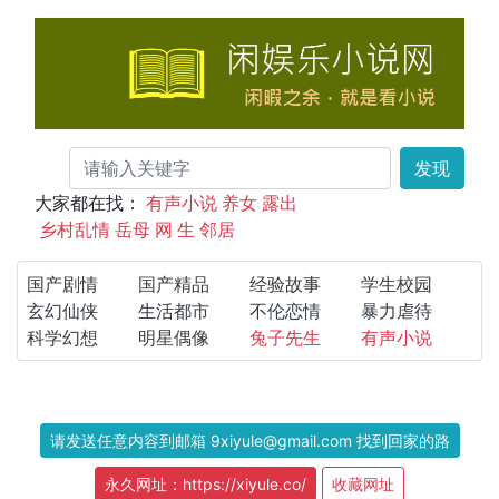
发现
大家都在找：
有声小说
养女
露出
乡村乱情
岳母
网
生
邻居
国产剧情
国产精品
经验故事
学生校园
玄幻仙侠
生活都市
不伦恋情
暴力虐待
科学幻想
明星偶像
兔子先生
有声小说
请发送任意内容到邮箱 9xiyule@gmail.com 找到回家的路
永久网址：https://xiyule.co/
收藏网址