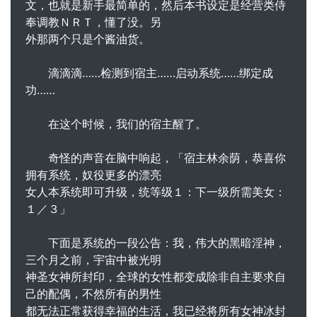
文，也就是新手最简单的，然后本书设定是经营类侍
奉调教ＮＲＴ，懂了没。另
外那两个只是个酱油货。
滴滴滴……检测到宿主……启动系统……绑定成
功……
在这个时候，我们的宿主醒了。
奇怪的声音在脑中响起，「宿主林余荫，恭喜你
拥有系统，奴役更多的漂亮
女人本系统即可升级，统等级１：下一级所需美女：
１／３」
下面是系统的一段公告：我，伟大的黑暗淫神，
三个月之前，宇宙中被光明
神圣女神所封印，全球的女性都变成除非自主要求自
己的配偶，不然所有的男性
都无法正常获得幸福的生活，我已经将所有女神冰封