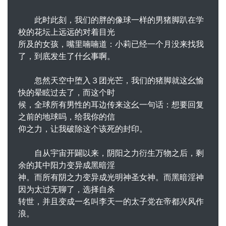
此时此刻，我们的胖的像球一样的男猪脚趴在学
校的花坛上远远的对着目光
所及的女孩，嘴里喃喃道：小莉已经一个月没来找我
了，到底发生了什幺事啊。
忽然天空中堕入３团光芒，我们的猪脚就这幺愉
快的晕眩过去了，而这个时
候，全球所有男性的耳边传来这幺一句话：想要回复
之前的地球吗，给我你的信
仰之力，让我破除这个该死的封印。
自从宇宙开闢以来，阴阳之力衍生万物之后，剩
余的其中阳力变异成黑暗淫
神。而所有阴之力变异成光明神圣女神。而黑暗淫神
因为太过无聊了，选择自杀
转世，并且变成一名叫李天一的太子党在帝都兴风作
浪。